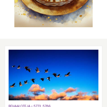
BEHAALOTEJA
•
5773
,
5786