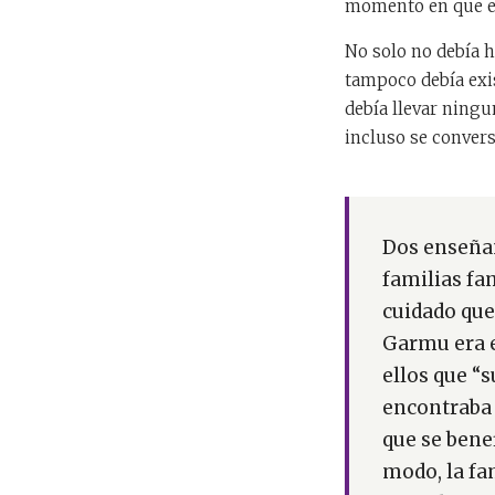
momento en que en
No solo no debía 
tampoco debía exis
debía llevar ningu
incluso se convers
Dos enseñan
familias fa
cuidado que
Garmu era e
ellos que “
encontraba p
que se bene
modo, la fa