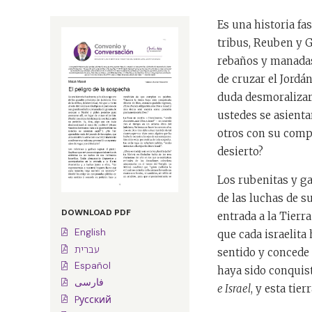
Es una historia fa
tribus, Reuben y Ga
rebaños y manadas
de cruzar el Jordá
duda desmoralizará
ustedes se asienta
otros con su comp
desierto?
Los rubenitas y ga
de las luchas de 
DOWNLOAD PDF
entrada a la Tierr
English
que cada israelita
עברית
sentido y concede 
Español
haya sido conquist
فارسی
e Israel
, y esta ti
Pусский