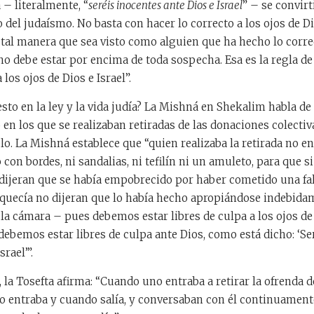
 – literalmente, “
seréis inocentes ante Dios e Israel
” – se convir
 del judaísmo. No basta con hacer lo correcto a los ojos de D
tal manera que sea visto como alguien que ha hecho lo correc
o debe estar por encima de toda sospecha. Esa es la regla d
 los ojos de Dios e Israel”.
sto en la ley y la vida judía? La Mishná en Shekalim habla de 
en los que se realizaban retiradas de las donaciones colecti
lo. La Mishná establece que “quien realizaba la retirada no e
con bordes, ni sandalias, ni tefilín ni un amuleto, para que 
dijeran que se había empobrecido por haber cometido una fal
iquecía no dijeran que lo había hecho apropiándose indebida
la cámara – pues debemos estar libres de culpa a los ojos de
bemos estar libres de culpa ante Dios, como está dicho: ‘Ser
srael’”.
 la Tosefta afirma: “Cuando uno entraba a retirar la ofrenda d
o entraba y cuando salía, y conversaban con él continuament