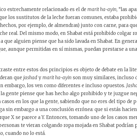
ico estrechamente relacionado es el de
marit ha-ayin
, “las apa
que los sustitutos de la leche fueran comunes, estaba prohib
(hechos, por ejemplo, de almendras) junto con carne, para qu
eche real. Del mismo modo, en Shabat está prohibido colgar 
 a que alguien piense que ha sido lavada en Shabat. En genera
 que, aunque permitidas en sí mismas, puedan prestarse a una
raste entre estos dos principios es objeto de debate en la lite
ideran que
jashad
y
marit ha-ayin
son muy similares, incluso
in embargo, los ven como diferentes e incluso opuestos.
Jash
 la gente piense que has hecho algo prohibido y te juzgue n
a casos en los que la gente, sabiendo que no eres del tipo de 
ega sin embargo a una conclusión errónea: que si estás hacie
orque X se parece a Y. Entonces, tomando uno de los casos m
 personas te vieran colgando ropa mojada en Shabat podrían 
o, cuando no lo está.