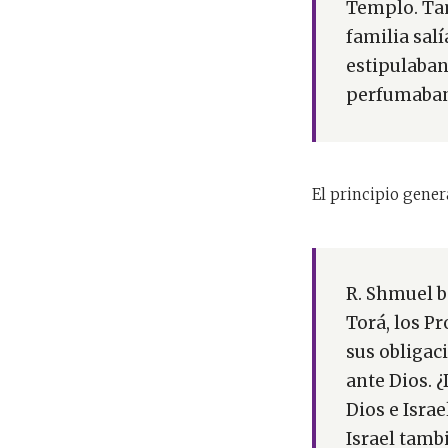
Templo. Tam
familia sal
estipulaban
perfumaban 
El principio gener
R. Shmuel b
Torá, los P
sus obligac
ante Dios. ¿
Dios e Israe
Israel tamb