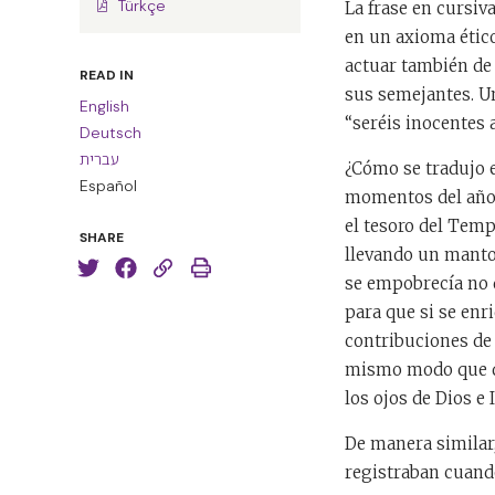
Türkçe
La frase en cursiva
en un axioma ético
actuar también de 
READ IN
sus semejantes. Un
English
“seréis inocentes a
Deutsch
עברית
¿Cómo se tradujo e
Español
momentos del año 
el tesoro del Temp
SHARE
llevando un manto 
se empobrecía no 
para que si se enr
contribuciones de 
mismo modo que de
los ojos de Dios e I
De manera similar,
registraban cuand