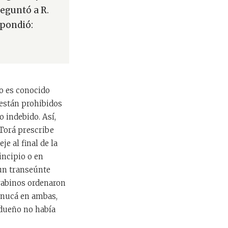
reguntó a R.
spondió:
ro es conocido
 están prohibidos
o indebido. Así,
 Torá prescribe
e al final de la
incipio o en
 un transeúnte
 rabinos ordenaron
Janucá en ambas,
 dueño no había