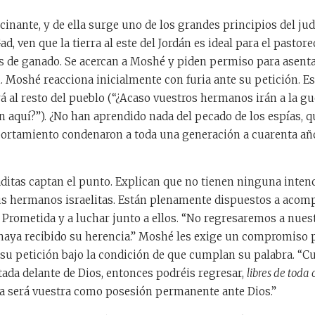
scinante, y de ella surge uno de los grandes principios del ju
d, ven que la tierra al este del Jordán es ideal para el pastor
 de ganado. Se acercan a Moshé y piden permiso para asentars
n. Moshé reacciona inicialmente con furia ante su petición. Es,
 al resto del pueblo (“¿Acaso vuestros hermanos irán a la g
n aquí?”). ¿No han aprendido nada del pecado de los espías, q
ortamiento condenaron a toda una generación a cuarenta año
ditas captan el punto. Explican que no tienen ninguna inten
sus hermanos israelitas. Están plenamente dispuestos a acomp
a Prometida y a luchar junto a ellos. “No regresaremos a nue
 haya recibido su herencia.” Moshé les exige un compromiso 
su petición bajo la condición de que cumplan su palabra. “Cu
ada delante de Dios, entonces podréis regresar,
libres de toda 
erra será vuestra como posesión permanente ante Dios.”