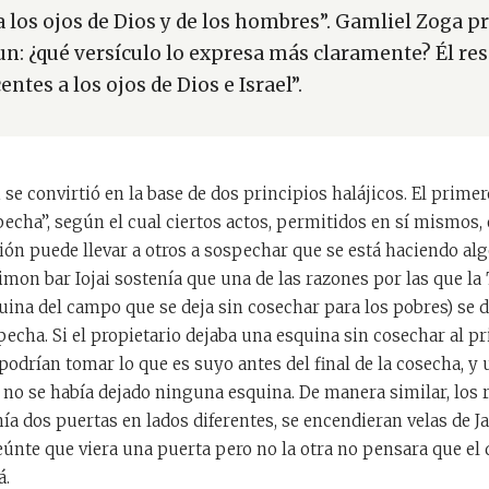
a los ojos de Dios y de los hombres”. Gamliel Zoga p
un: ¿qué versículo lo expresa más claramente? Él re
entes a los ojos de Dios e Israel”.
se convirtió en la base de dos principios halájicos. El prime
pecha”, según el cual ciertos actos, permitidos en sí mismos,
ión puede llevar a otros a sospechar que se está haciendo alg
imon bar Iojai sostenía que una de las razones por las que la
uina del campo que se deja sin cosechar para los pobres) se dej
pecha. Si el propietario dejaba una esquina sin cosechar al pr
podrían tomar lo que es suyo antes del final de la cosecha, y
 no se había dejado ninguna esquina. De manera similar, los
nía dos puertas en lados diferentes, se encendieran velas de 
únte que viera una puerta pero no la otra no pensara que el
á.