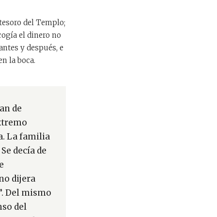
tesoro del Templo;
ogía el dinero no
antes y después, e
en la boca.
an de
extremo
. La familia
Se decía de
e
no dijera
n”. Del mismo
nso del