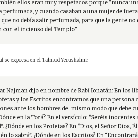
bién ellos eran muy respetados porque “nunca una
ía perfumada, y cuando casaban a una mujer de fuera
 que no debía salir perfumada, para que la gente no d
con el incienso del Templo”.
al se expresa en el Talmud Yerushalmi:
ar Najman dijo en nombre de Rabí Ionatán: En los lib
rofetas y los Escritos encontramos que una persona 
iones ante los hombres del mismo modo que debe c
Dónde en la Torá? En el versículo: “Seréis inocentes a
l”. ¿Dónde en los Profetas? En “Dios, el Señor Dios, Él 
ién lo sabrá”. ¿Dónde en los Escritos? En “Encontrará