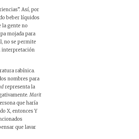
riencias”. Así, por
ido beber líquidos
e la gente no
ropa mojada para
l, no se permite
 interpretación
ratura rabínica.
 dos nombres para
ad
representa la
egativamente.
Marit
persona que haría
ndo X, entonces Y
encionados
pensar que lavar