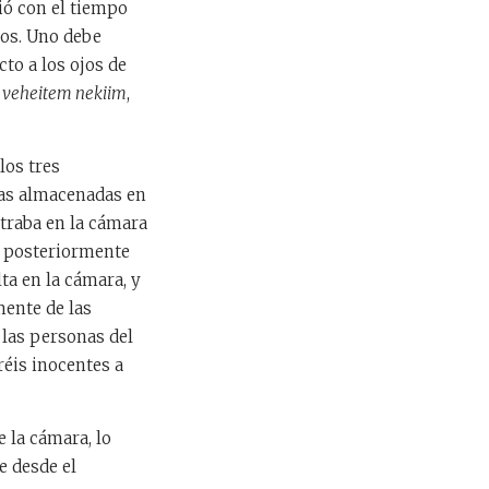
tió con el tiempo
ios. Uno debe
to a los ojos de
e
veheitem nekiim
,
los tres
vas almacenadas en
ntraba en la cámara
si posteriormente
ta en la cámara, y
mente de las
 las personas del
éis inocentes a
e la cámara, lo
e desde el