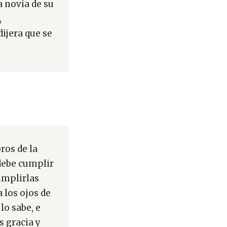
 novia de su
,
ijera que se
ros de la
debe cumplir
umplirlas
 los ojos de
lo sabe, e
s gracia y