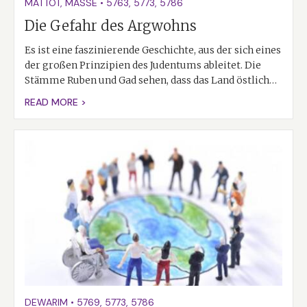
MATTOT
,
MASSE
•
5763
,
5773
,
5786
Die Gefahr des Argwohns
Es ist eine faszinierende Geschichte, aus der sich eines
der großen Prinzipien des Judentums ableitet. Die
Stämme Ruben und Gad sehen, dass das Land östlich…
READ MORE >
DEWARIM
•
5769
,
5773
,
5786