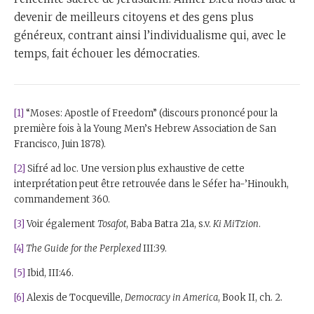
devenir de meilleurs citoyens et des gens plus
généreux, contrant ainsi l’individualisme qui, avec le
temps, fait échouer les démocraties.
[1]
“Moses: Apostle of Freedom” (discours prononcé pour la
première fois à la Young Men’s Hebrew Association de San
Francisco, Juin 1878).
[2]
Sifré ad loc. Une version plus exhaustive de cette
interprétation peut être retrouvée dans le Séfer ha-’Hinoukh,
commandement 360.
[3]
Voir également
Tosafot
, Baba Batra 21a, s.v.
Ki MiTzion
.
[4]
The Guide for the Perplexed
III:39.
[5]
Ibid, III:46.
[6]
Alexis de Tocqueville,
Democracy in America
, Book II, ch. 2.