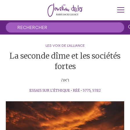
LES VOIX DE L'ALLIANCE
La seconde dîme et les sociétés
fortes
ראה
ESSAIS SUR L'ÉTHIQUE
•
RÉÉ
•
5775
,
5782