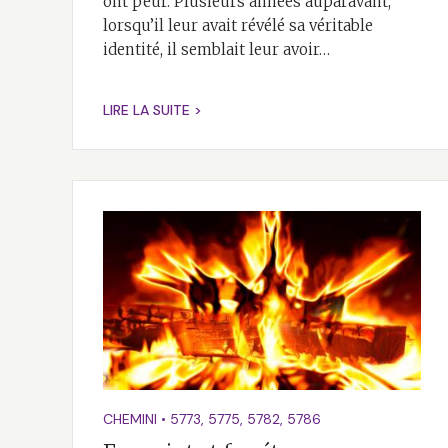
ont peur. Plusieurs années auparavant,
lorsqu’il leur avait révélé sa véritable
identité, il semblait leur avoir…
LIRE LA SUITE >
CHEMINI
•
5773
,
5775
,
5782
,
5786