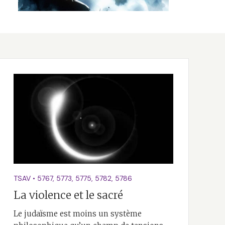
TSAV
•
5767
,
5773
,
5775
,
5782
,
5786
La violence et le sacré
Le judaïsme est moins un système