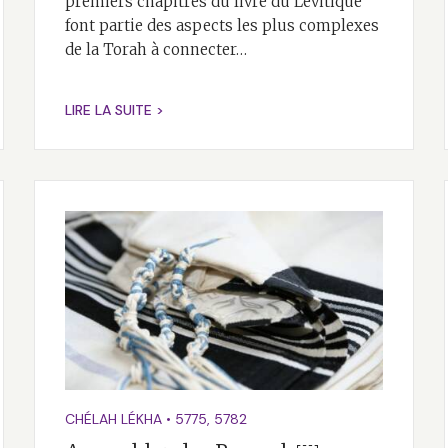
premiers chapitres du livre du Lévitique
font partie des aspects les plus complexes
de la Torah à connecter…
LIRE LA SUITE >
CHÉLAH LÉKHA
•
5775
,
5782