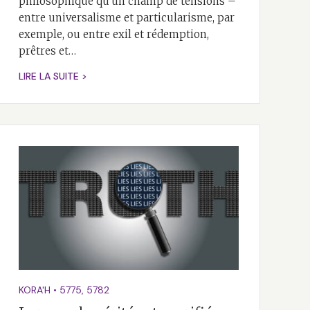
philosophique qu’un champ de tensions –
entre universalisme et particularisme, par
exemple, ou entre exil et rédemption,
prêtres et…
LIRE LA SUITE >
KORA'H
•
5775
,
5782