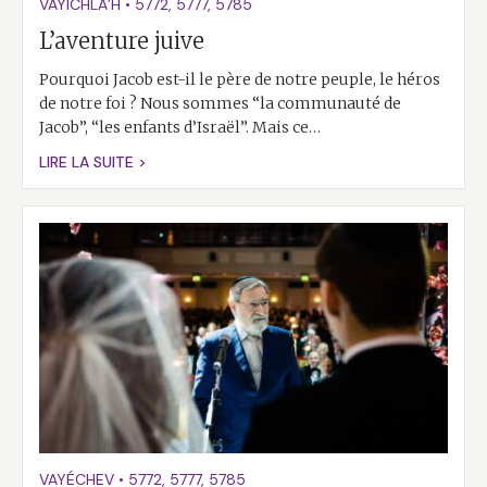
VAYICHLA’H
•
5772
,
5777
,
5785
L’aventure juive
Pourquoi Jacob est-il le père de notre peuple, le héros
de notre foi ? Nous sommes “la communauté de
Jacob”, “les enfants d’Israël”. Mais ce…
LIRE LA SUITE >
VAYÉCHEV
•
5772
,
5777
,
5785