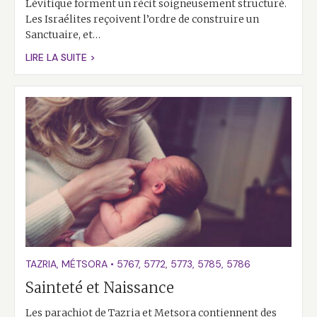
Lévitique forment un récit soigneusement structuré.
Les Israélites reçoivent l’ordre de construire un
Sanctuaire, et…
LIRE LA SUITE >
TAZRIA
,
MÉTSORA
•
5767
,
5772
,
5773
,
5785
,
5786
Sainteté et Naissance
Les parachiot de Tazria et Metsora contiennent des