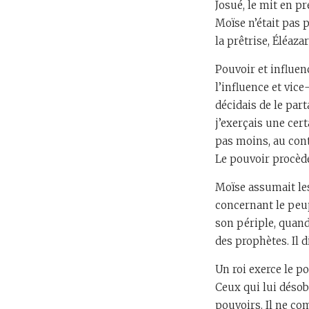
Josué, le mit en p
Moïse n’était pas 
la prêtrise, Éléaza
Pouvoir et influen
l’influence et vice-
décidais de le par
j’exerçais une cer
pas moins, au contr
Le pouvoir procède
Moïse assumait les 
concernant le peup
son périple, quand
des prophètes. Il d
Un roi exerce le po
Ceux qui lui déso
pouvoirs. Il ne co