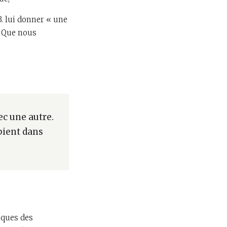
3. lui donner « une
 ? Que nous
c une autre.
pient dans
iques des