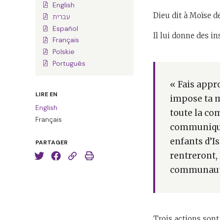
English
Dieu dit à Moïse 
עברית
Español
Il lui donne des i
Français
Polskie
Português
« Fais appr
LIRE EN
impose ta m
English
toute la co
Français
communiquer
enfants d’Is
PARTAGER
rentreront, 
communauté.
Trois actions sont