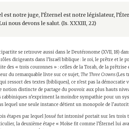
el est notre juge, l’Éternel est notre législateur, l’Éte
 Lui nous devons le salut. (Is. XXXIII, 22)
tripartite se retrouve aussi dans le Deutéronome (XVII, 18) da
rôles dirigeants dans l’Israël biblique : le roi, le prêtre et le 
ite des « trois couronnes » : celles de la Torah, de la prêtrise 
teur du remarquable livre sur ce sujet,
The Three Crowns
(Les t
ui ressort des textes [bibliques], ce n’est pas la démocratie 
e notion distincte de partage du pouvoir aux plus hauts niveau
ts rabbiniques n’expriment la moindre sympathie pour un sy
lequel une seule instance détient un monopole de l’autorité
is étapes par lequel Josué fut intronisé portait sur les trois
iculier, la deuxième étape « Moïse fit comme l’Éternel lui avait