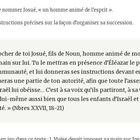
de nommer Josué, « un homme animé de l’esprit ».
nstructions précises sur la façon d’organiser sa succession.
ocher de toi Josué, fils de Noun, homme animé de mon
ain sur lui. Tu le mettras en présence d’Éléazar le p
mmunauté, et lui donneras ses instructions devant eu
as une partie de ton autorité, afin que toute l’ass
raël lui obéisse… C’est à sa voix qu’ils partiront, à sa 
lui-même aussi bien que tous les enfants d’Israël et 
 » (Nbres XXVII, 18-21)
 en jeu dans ce texte : 1. Moïse devait imposer sa main sur Jos