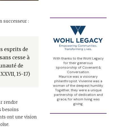
n successeur :
es esprits de
sans cesse à
With thanks to the Wohl Legacy
for their generous
munauté de
sponsorship of Covenant &
Conversation.
XXVII, 15-17)
Maurice was a visionary
philanthropist. Vivienne was a
woman of the deepest humility.
Together, they were a unique
partnership of dedication and
grace, for whom living was
ur rendre
giving.
s besoins
ts ont une vision
oïse.