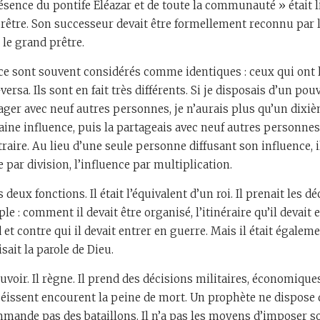
résence du pontife Éléazar et de toute la communauté » était li
prêtre. Son successeur devait être formellement reconnu par 
r le grand prêtre.
ce sont souvent considérés comme identiques : ceux qui ont 
versa. Ils sont en fait très différents. Si je disposais d’un pouv
tager avec neuf autres personnes, je n’aurais plus qu’un dixiè
taine influence, puis la partageais avec neuf autres personnes,
aire. Au lieu d’une seule personne diffusant son influence, il
 par division, l’influence par multiplication.
deux fonctions. Il était l’équivalent d’un roi. Il prenait les d
le : comment il devait être organisé, l’itinéraire qu’il devai
 et contre qui il devait entrer en guerre. Mais il était égalem
isait la parole de Dieu.
uvoir. Il règne. Il prend des décisions militaires, économiques
béissent encourent la peine de mort. Un prophète ne dispose 
mmande pas des bataillons. Il n’a pas les moyens d’imposer s