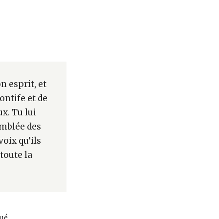
 esprit, et
ontife et de
x. Tu lui
emblée des
voix qu’ils
toute la
ué,