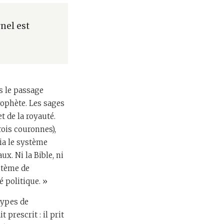
rnel est
ns le passage
prophète. Les sages
et de la royauté.
rois couronnes),
via le système
x. Ni la Bible, ni
stème de
 politique. »
 types de
 prescrit : il prit