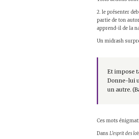
2. le présenter deb
partie de ton autor
apprend-il de la n
Un midrash surpren
Et impose t
Donne-lui u
un autre. (
Ces mots énigmatiq
Dans
L’esprit des lo