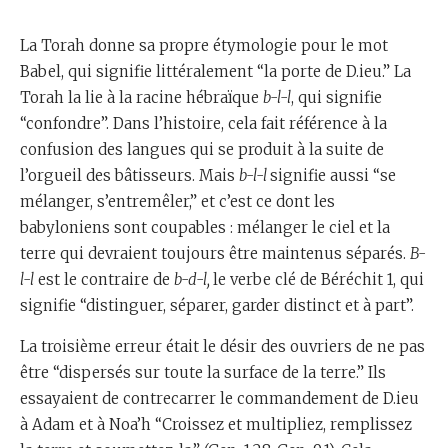
La Torah donne sa propre étymologie pour le mot
Babel, qui signifie littéralement “la porte de D.ieu.” La
Torah la lie à la racine hébraïque
b-l-l
, qui signifie
“confondre”. Dans l’histoire, cela fait référence à la
confusion des langues qui se produit à la suite de
l’orgueil des bâtisseurs. Mais
b-l-l
signifie aussi “se
mélanger, s’entremêler,” et c’est ce dont les
babyloniens sont coupables : mélanger le ciel et la
terre qui devraient toujours être maintenus séparés.
B-
l-l
est le contraire de
b-d-l,
le verbe clé de Béréchit 1, qui
signifie “distinguer, séparer, garder distinct et à part”.
La troisième erreur était le désir des ouvriers de ne pas
être “dispersés sur toute la surface de la terre.” Ils
essayaient de contrecarrer le commandement de D.ieu
à Adam et à Noa’h “Croissez et multipliez, remplissez