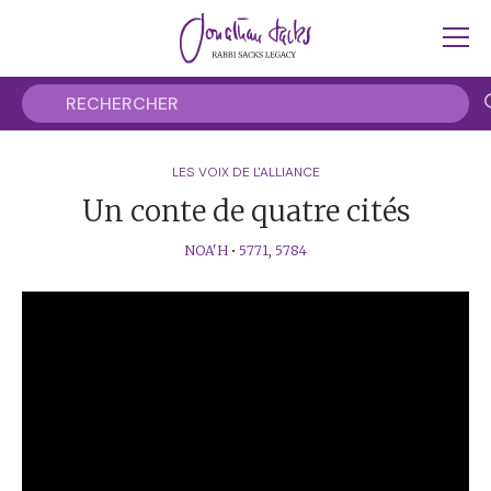
LES VOIX DE L'ALLIANCE
Un conte de quatre cités
NOA'H
•
5771
,
5784