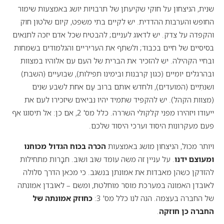
שנית, הניצחון על חוקי שקיעתן של תרבויות יושג באמצעות שימור
החופש והערבות ההדדית. יש לקיים בתי משפט, קיום שלטון חוק
והקפדה על צדק. יש לדאוג לעניים; להבטיח שכל אדם יזכה לתנאים
בסיסיים של חיים בכבוד; ולשתף את העריריים והגלמודים בשמחות
ובחיי הקהילה. יש להזכיר את הברית של העם עם אלוהיו במצוות
ובהרגלים יומִיים (כגון קרבנות ובימינו תפילות), שבועִיים (השבת)
ושנתִיים (המועדים), ולחדש אותם ברוב עַם אחת לשבע שנים
(מצוות הקהל). יש להקפיד שתמיד יהיו נביאים שיזכירו לעם את
ייעודו ויזהירו מפני קלקולי השררה. כלל מס' 2, אם כן: אל תיסוגו אף
פעם מעקרונות היסוד וערכי היסוד שלכם.
ויותר מכול, הניצחון מושג באמצעות
הכרה בכוח הגדול מכוחנו
ומעוצם ידנו
. על עניין זה משה עומד שוב ושוב. חבָרות מתחילות
להזדקן כשהן מאבדות את אמונתן בנשגב. כי מכאן הדרך סלולה
לאובדן האמונה במערכת מוסר מוחלטת, ומשם – לאובדן אמונתה
של החברה בעצמה. הנה לנו כלל מס' 3:
כחוזק אמונתה של
החברה כן חוזקה
.