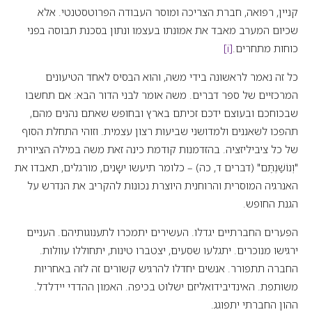
קניין, רפואה, חברת הצריכה ומוסר העבודה הפרוטסטנטי. אלא
שכיום המערב מאבד את אמונתו בעצמו ונתון בסכנת תבוסה בפני
כוחות מתחרים.
[i]
כל זה נאמר לראשונה בידי משה, והוא הבסיס לאחד הטיעונים
המרכזיים של ספר דברים. משה אומר לבני הדור הבא: אם תחשבו
שבכוחכם ובעוצם ידכם זכיתם בארץ ובחופש שאתם נהנים מהם,
תהפכו לשאננים ולמדושני שביעות רצון עצמית. וזוהי התחלת הסוף
של כל ציביליזציה. בהזדמנות קודמת כינה זאת משה במילה הציורית
"וְנוֹשַׁנְתֶּם" (דברים ד, כה) – כלומר תיעשו ישָנים, מורגלים, תאבדו את
האנרגיה המוסרית והרוחנית היוצרת נכונות להקריב את הנדרש על
הגנת החופש.
הפערים החברתיים יגדלו. העשירים יתמכרו לתענוגותיהם. העניים
ירגישו מנוכרים. יתגלעו שסעים, יצטברו טינות, יתחוללו עוולות.
החברה תתפורר. אנשים יחדלו להרגיש קשורים זה לזה באחריות
משותפת. האינדיבידואליזם ישלוט בכיפה. האמון ההדדי יידלדל.
ההון החברתי יתפוגג.