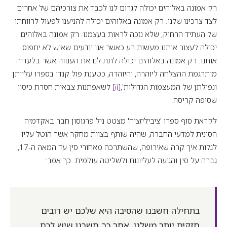
רק אמונה באלוהים יכולה לגרום לנו לכבד את צורכיהם של אחרים
לצד צרכינו שלנו. רק אמונה באלוהים יכולה להניענו לפעול לרווחתו
של העתיד הרחוק, שלא נזכה לראות בעצמנו. רק אמונה באלוהים
יכולה לעצור אותנו מעשות רע כאשר אנו יודעים שאיש לא יתפוס
אותנו. רק אמונה באלוהים יכולה לתת לנו את הענווה אשר בלעדיה
מיתרגמת ההצלחה ליוהרה, והיוהרה, כטענת פול קנדי בספרו עלייתן
ונפילתן של המעצמות הגדולות',
[ii]
לשאפתנות צבאית חסרת כיסוי
שסופה קריסה.
לקראת סוף ספרו 'ציביליזציה' מצטט ניל פרגוסון חבר באקדמיה
הסינית למדעי החברה, שהיה שותף בצוות מחקר אשר הוטל עליו
לגלות איך קרה שאירופה, שהשתרכה מאחורי סין עד המאה ה-17,
גברה על סין והגיעה לעליונות ולשליטה עולמית. כך אמר:
בתחילה חשבנו שהסיבה היא שלכם יש רובים
חזקים יותר משלנו. אחר כך חשבנו שיש לכם