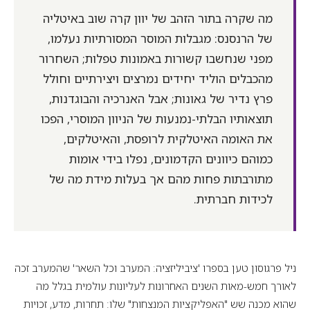
מה שקרה בתור הזהב של יוון קרה שוב באיטליה
של הרנסנס: מגבלות המוסר המסורתיות נעלמו,
מפני שנחשבו קשורות באמונות טפלות; השחרור
מהכבלים הוליד יחידים נמרצים ויצירתיים וחולל
פרץ נדיר של גאונות; אבל האנרכיה והבוגדנות,
תוצאותיו הבלתי-נמנעות של הניוון המוסרי, הפכו
את האומה האיטלקית לרופסת, והאיטלקים,
כמוהם כיוונים הקדמונים, נפלו בידי אומות
מתורבתות פחות מהם אך בעלות מידת מה של
לכידות חברתית.
ניל פרגוסון טען בספרו 'ציביליזציה: המערב וכל השאר' שהמערב זכה
לאורך חמש-מאות השנים האחרונות לעליונות עולמית בגלל מה
שהוא מכנה שש "האפליקציות המנצחות" שלו: תחרות, מדע, זכויות