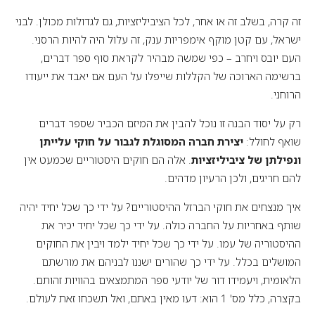
זה קרה, בשלב זה או אחר, לכל הציביליזציות, גם לגדולות מכולן. לבני
ישראל, עם קטן מוקף אימפריות ענק, זה עלול היה להיות הרסני.
העם יובס ויחרב – כפי שמשה מבהיר לקראת סוף ספר דברים,
ברשימה הארוכה של הקללות שייפלו על העם אם יאבד את ייעודו
הרוחני.
רק על יסוד הבנה זו נוכל להבין את המיזם הכביר שספר דברים
שואף לחולל:
יצירת חברה המסוגלת לגבור על חוקי עלייתן
ונפילתן של ציביליזציות
. אלה הם חוקים היסטוריים שכמעט אין
להם חריגים, ולכן הרעיון מדהים.
איך מנצחים את חוקי הברזל ההיסטוריים? על ידי כך שכל יחיד יהיה
שותף באחריות על החברה כולה. על ידי כך שכל יחיד יכיר את
ההיסטוריה של עמו. על ידי כך שכל יחיד ילמד ויבין את החוקים
המושלים בכלל. על ידי כך שהורים ישננו לבניהם את מורשתם
הלאומית, ויעמידו דור של יודעי ספר המתמצאים בהוויות זהותם.
בקצרה, כלל מס' 1 הוא: דעו מאין באתם, ואל תשכחו זאת לעולם.