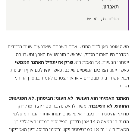
תֹּאבֵדוּן.
דברים ח, יא-יט
משה אומר כאן לדור החדש: אתם חשבתם שארבעים שנות הנדודים
במדבר היו האתגר הגדול, ושכאשר תורישו את הארץ ותשבו בה
ייפתרו הבעיות. אך האמת היא
שרק אז יתחיל האתגר הממשי
.
כאשר ייענו הצרכים הגשמיים שלכם, כאשר יהיו לכם ארץ וריבונות
ויבול עשיר ובתי מבטחים – או אז תצטרכו לעמוד בניסיון הרוחני
הגדול.
האתגר האמיתי הוא העושר, לא העוני; הביטחון, לא הפגיעוּת;
החופש, לא השעבוד
. משה, לראשונה בהיסטוריה, רומז לחוק
מחוקי ההיסטוריה. כעבור אלפי שנים ינסחו אותו ההוגה המוסלמי
הדגול בן המאה ה-14 אבן ח'לדון, הפילוסוף המדיני האיטלקי בן
המאות ה-17 וה-18 ג'מבטיסטה ויקו, ובזמננו ההיסטוריון האמריקני