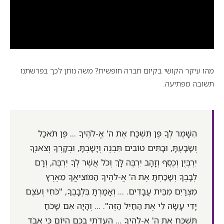
מהו עיקר הקושי בקיום חברה חופשית? משה נותן לכך בפרשתנו
תשובה מפתיעה.
הִשָּׁמֶר לְךָ פֶּן תִּשְׁכַּח אֶת ה' אֱ-לֹהֶיךָ ... פֶּן תֹּאכַל
וְשָׂבָעְתָּ, וּבָתִּים טוֹבִים תִּבְנֶה וְיָשָׁבְתָּ, וּבְקָרְךָ וְצֹאנְךָ
יִרְבְּיֻן וְכֶסֶף וְזָהָב יִרְבֶּה לָּךְ וְכֹל אֲשֶׁר לְךָ יִרְבֶּה, וְרָם
לְבָבֶךָ וְשָׁכַחְתָּ אֶת ה' אֱ-לֹהֶיךָ הַמּוֹצִיאֲךָ מֵאֶרֶץ
מִצְרַיִם מִבֵּית עֲבָדִים. ... וְאָמַרְתָּ בִּלְבָבֶךָ, "כֹּחִי וְעֹצֶם
יָדִי עָשָׂה לִי אֶת הַחַיִל הַזֶּה". ... וְהָיָה אִם שָׁכֹחַ
תִּשְׁכַּח אֶת ה' אֱ-לֹהֶיךָ ... הַעִדֹתִי בָכֶם הַיּוֹם כִּי אָבֹד