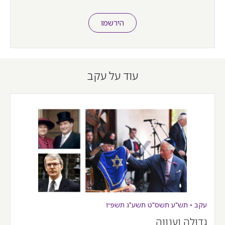
הירשמו
עוד על עקב
עקב
•
תש"ע
תשס"ט
תשע"ג
תשפ״ו
גדוּלה וענווה