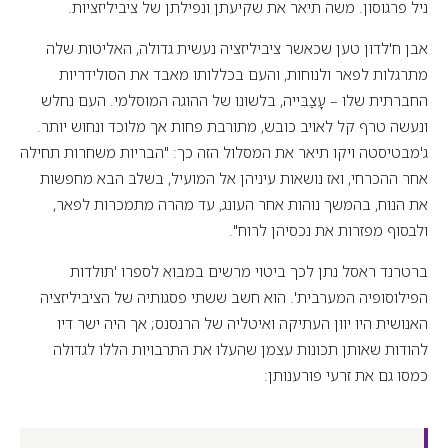
ניל פרגוסון. משה תיאר את שקיעתן ונפילתן של ציביליזציות.
אבן ח'לדון טען שכאשר ציביליזציה נעשית גדולה, האליטות שלה
מתרגלות לפאר ולנוחות, והעם בכללותו מאבד את הסולידריות
החברתית שלו – עָצַבִּייה, בלשונו של ההוגה המוסלמי. העם נחלש
ונעשה טרף קל לאויב כובש, מתורבת פחות אך מלוכד ונחוש יותר.
ג'מבטיסטה ויקו תיאר את המסלול הזה כך: "הבריות משחרות תחילה
אחר ההכרחי, ואז נושאות עיניהן אל המועיל, בשלב הבא מחפשות
את הנוח, בהמשך נוהות אחר העונג, עד מהרה מתמכרות לפאר,
ולבסוף מפזרות את נכסיהן לרוח".
ברטרנד ראסל נתן לכך ביטוי מרשים במבוא לספרו 'תולדות
הפילוסופיה המערבית'. הוא חשב ששתי פסגותיה של הציביליזציה
האנושית היו יוון העתיקה ואיטליה של הרנסנס; אך היה ישר דיו
להודות שאותן תכונות עצמן שהעלו את התרבויות הללו לגדולה
כמסו גם את זרעי פורענותן: