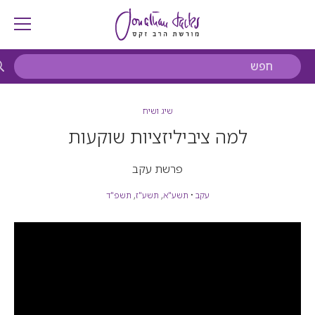
שיג ושיח
למה ציביליזציות שוקעות
פרשת עקב
עקב
•
תשע"א
,
תשע"ז
,
תשפ"ד