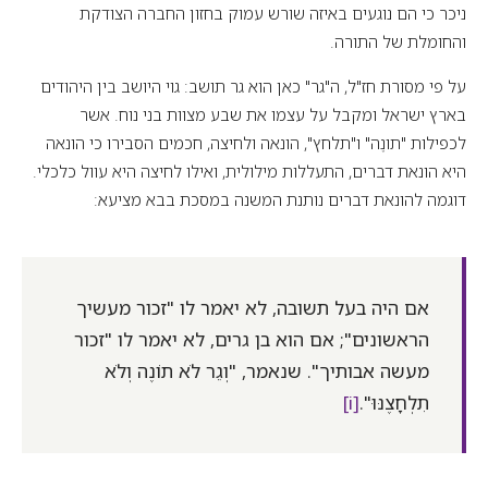
ניכר כי הם נוגעים באיזה שורש עמוק בחזון החברה הצודקת
והחומלת של התורה.
על פי מסורת חז"ל, ה"גר" כאן הוא גר תושב: גוי היושב בין היהודים
בארץ ישראל ומקבל על עצמו את שבע מצוות בני נוח. אשר
לכפילות "תונֶה" ו"תלחץ", הונאה ולחיצה, חכמים הסבירו כי הונאה
היא הונאת דברים, התעללות מילולית, ואילו לחיצה היא עוול כלכלי.
דוגמה להונאת דברים נותנת המשנה במסכת בבא מציעא:
אם היה בעל תשובה, לא יאמר לו "זכור מעשיך
הראשונים"; אם הוא בן גרים, לא יאמר לו "זכור
מעשה אבותיך". שנאמר, "וְגֵר לֹא תוֹנֶה וְלֹא
תִלְחָצֶנּוּ".
[i]