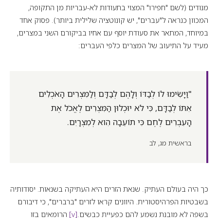
מנודים (לשם "חפירו" המצוי בתעודות לא-עבריות מן התקופה,
המכוון כנראה ל"עברים", יש קונוטציה שלילית ביותר). פסוק אחד
במיוחד, המתאר את סעודת יוסף עם אחיו בביקורם השני במצרים,
מעיד על התיעוב של המצרים כלפי העברים:
"וַיָּשִׂימוּ לוֹ לְבַדּוֹ וְלָהֶם לְבַדָּם וְלַמִּצְרִים הָאֹכְלִים
אִתּוֹ לְבַדָּם, כִּי לֹא יוּכְלוּן הַמִּצְרִים לֶאֱכֹל אֶת
הָעִבְרִים לֶחֶם כִּי תוֹעֵבָה הִוא לְמִצְרָיִם.
בראשית מג, לב
כך היה בעולם העתיק. שנאת הזרים היא העתיקה בשנאות. יסודותיה
בשבטיות הפרהיסטורית. היוונים קראו לזרים "ברברים", כי דיבורם
בשפה לא מובנת נשמע להם כפעיית כבשים.
[v]
הרומאים בזו