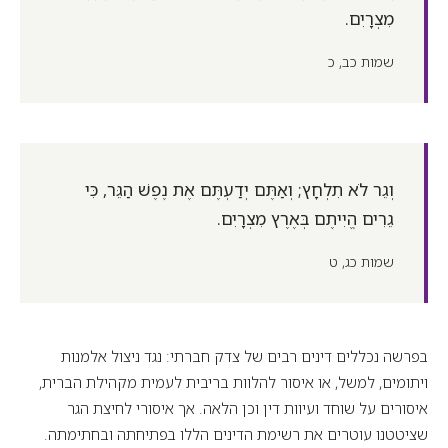
מִצְרָיִם.
שמות כב, כ
וְגֵר לֹא תִלְחָץ; וְאַתֶּם יְדַעְתֶּם אֶת נֶפֶשׁ הַגֵּר, כִּי
גֵרִים הֱיִיתֶם בְּאֶרֶץ מִצְרָיִם.
שמות כג, ט
בפרשה נכללים דינים רבים של צדק חברתי: נגד ניצול אלמנות
ויתומים, למשל, או איסור להלוות בריבית לעמית מקהילת הברית,
איסורים על שוחד ועיוות דין וכן הלאה. אך איסורי לחיצת הגר
שציטטנו עוטרים את רשימת הדינים הללו בפתיחתה ובחתימתה.