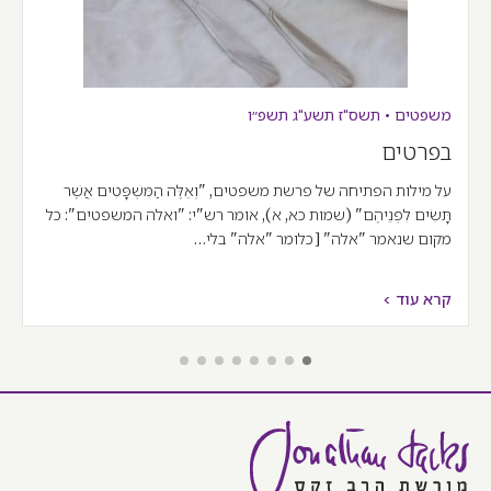
משפטים
•
תשס"ז
תשע"ג
תשפ״ו
בפרטים
על מילות הפתיחה של פרשת משפטים, "וְאֵלֶּה הַמִּשְׁפָּטִים אֲשֶׁר
תָּשִׂים לִפְנֵיהֶם" (שמות כא, א), אומר רש"י: "ואלה המשפטים": כל
מקום שנאמר "אלה" [כלומר "אלה" בלי…
קרא עוד >