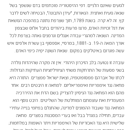
לגזעים שאינם הלניים. דפי ההיסטוריה מוכתמים בדם שנשפך בשל
שנאה גזעית ואתנית. הנאורות, "עידן התבונה", הבטיחה לשים לדבר
קץ. זה לא קרה. בשנת 1789, תוך שצרפת נתונה במהפכה הנושאת
את דגל זכויות האדם, פרצו פרעות ביהודים בחבל אלזס שבצפון
המדינה. השנאה למהגרי עבודה אנגלים וגרמנים גאתה בצרפת לכל
אורך המאה ה-19. ב-1881, במרסיי, אספסוף בן עשרת אלפים איש
עשה פוגרום באיטלקים במקום. שנאת השונֶה ימֶיה כימי האדם.
עובדה זו נטועה בלב הזיכרון היהודי. אין זה מקרה שהיהדות נולדה
בשני מסעות של התרחקות משתי הציוויליזציות העתיקות הגדולות:
לכתו של אברהם ממסופוטמיה, וצאת ישראל ממצרים. התורה היא
מחאה נגד אימפריות ואימפריאליזם. למחאה זו היבטים רבים. אחד
מהם הוא המחאה נגד הניסיון להצדיק בשם הדת את ההיררכיה
המעמדית ואת עוצמתם המוחלטת של השליטים. היבט נוסף הוא
המחאה נגד שעבוד ההמונים למדינה, שהתגלם במיזמי בנייה עתירי
עבדים, תחילה במגדל בבל ואז בערי המסכנות במצרים. מחאה
שלישית היא נגד האכזריות של האימפריות ויתר האומות במלחמות;