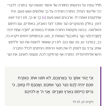
חז"ל עמדו על הדגשתו החוזרת של איסור הונאת הגר בתורה. לדברי
רבי אליעזר הגדול, התורה הזהירה על כך שלושים ושש פעם; והיו
שתיקנוהו ואמרו לו: ארבעים ושש פעם.
[ii]
כך או כך, זהו ריבוי יוצא
דופן. בחלק מהמקרים הגר מוזכר לצד האביון; באחרים, עם היתום
והאלמנה. בכמה מקומות התורה אומרת במפורש, "תּוֹרָה אַחַת יִהְיֶה
לָאֶזְרָח וְלַגֵּר הַגָּר בְּתוֹכְכֶם" (שמות יב, מט; ובניסוחים דומים ויקרא כד,
כב; במדבר טו, טז; שם כט). לא רק שאסור להונות את הגר וללחוץ
אותו, צריך גם לספק לו את תנאי הרווחה הניתנים לכלל החברה
הישראלית/יהודית. התורה אף מרחיקה לכת, ומצווה לאהוב את הגר:
וְכִי יָגוּר אִתְּךָ גֵּר בְּאַרְצְכֶם, לֹא תוֹנוּ אֹתוֹ. כְּאֶזְרָח
מִכֶּם יִהְיֶה לָכֶם הַגֵּר הַגָּר אִתְּכֶם; וְאָהַבְתָּ לוֹ כָּמוֹךָ, כִּי
גֵרִים הֱיִיתֶם בְּאֶרֶץ מִצְרָיִם. אֲנִי ה' אֱ-לֹהֵיכֶם.
ויקרא יט, לג-לד