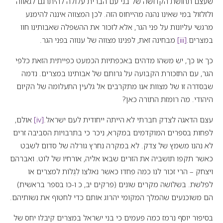
שעצם תחושת הקדוּשה של בני עם הברית עלולה להיתרגם לגאווה
ולזלזול במי שאינו נהנה מהייחוס הזה. לכן המצווה איננה להימנע
מרגשי עליונות על פני הגר, אלא לזכור את ההשפלה שאבותינו חוו
במצרים.
[iii]
מבחינה זאת, לפנינו מצווה של ענווה בפני הגר.
כך או כך, יש משהו מדהים באכפתיות הכמעט כפייתית הזאת כלפי
הגר, עם התזכורת הקבועה על גרותם של אבותינו במצרים. נדמה
שבסדרה זו של מצוות אנו מתקרבים אל גלעין התעלומה של הקיום
היהודי. מה רומזת התורה כאן?
עצם הדאגה לצדק חברתי לא הייתה ייחודית לעם ישראל.
[iv]
אולם,
לפחות בספרים המוקדמים במקרא, ניכר כי בתרבויות הסביבה זרים
לא נהנו משמץ של צדק. לא במקרה נחרץ גורלה של סדום לשבט
כאשר תקפו תושביה את הזרים שבאו אליה, אורחיו של לוט. ואברהם
ויצחק – הרי זכור לנו כמה פחדו כאשר נאלצו לִגְלוֹת למצרים או
לפלשת. בשלושה מקרים שונים (פרקים יב, כ ו-כו בספר בראשית)
הם משוכנעים שהמלך המקומי יהרוג אותם כדי לחטוף את נשותיהם.
בסיפור יוסף נרמז כמה פעמים כי בני ישראל במצרים קיבלו יחס של