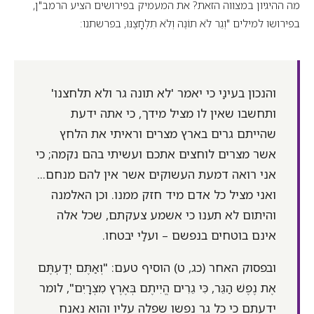
מה ההיגיון במצווה הזאת? את המעמיק בפירושים הציע הרמב"ן,
בפירושו למילים "וְגֵר לֹא תוֹנֶה וְלֹא תִלְחָצֶנּוּ, בפרשתנו:
והנכון בעינַי כי יאמר 'לא תונה גר ולא תלחצנו'
ותחשבו שאין לו מציל מידך, כי אתה ידעת
שהייתם גרים בארץ מצרים וראיתי את הלחץ
אשר מצרים לוחצים אתכם ועשיתי בהם נקמה; כי
אני רואה דמעת העשוקים אשר אין להם מנחם...
ואני מציל כל אדם מיד חזק ממנו. וכן האלמנה
והיתום לא תענו כי אשמע צעקתם, שכל אלה
אינם בוטחים בנפשם – ועלַי יבטחו.
ובפסוק האחר (כג, ט) הוסיף טעם: "וְאַתֶּם יְדַעְתֶּם
אֶת נֶפֶשׁ הַגֵּר, כִּי גֵרִים הֱיִיתֶם בְּאֶרֶץ מִצְרָיִם", לומר
ידעתם כי כל גר נפשו שפלה עליו והוא נאנח