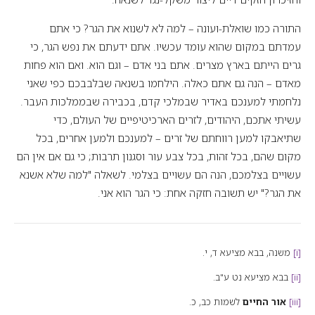
התורה כמו שואלת-ועונה – למה לא לשנוא את הגר? כי אתם
עמדתם במקום שהוא עומד עכשיו. אתם ידעתם את נפש הגר, כי
גרים הייתם בארץ מצרים. אתם בני אדם – וגם הוא. ואם הוא פחות
מאדם – הנה גם אתם כאלה. הילחמו בשנאה שבלבבכם כפי שאני
נלחמתי למענכם באדיר שבמלכי קדם, בכבירה שבממלכות העבר.
עשיתי אתכם, היהודים, לזרים הארכיטיפיים של העולם, כדי
שתיאבקו למען רווחתם של זרים – למענכם ולמען אחרים, בכל
מקום שהם, בכל זהות, בכל צבע עור וסגנון תרבות; כי גם אם אין הם
עשויים בצלמכם, הנה הם עשויים בצלמי. לשאלה "למה שלא אשנא
את הגר?" יש תשובה חזקה אחת: כי הגר הוא אני.
[i]
משנה, בבא מציעא ד, י.
[ii]
בבא מציעא נט ע"ב.
[iii]
אור החיים
לשמות כב, כ.