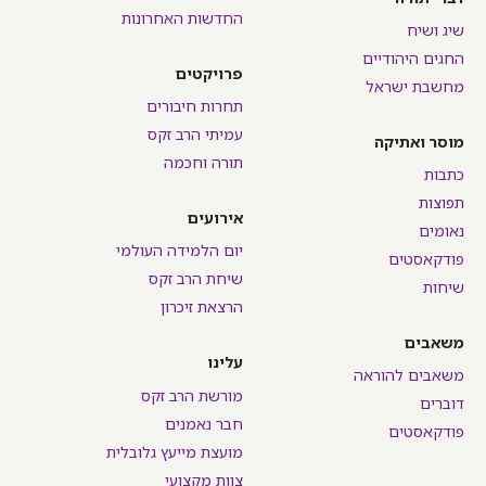
החדשות האחרונות
שיג ושיח
החגים היהודיים
פרויקטים
מחשבת ישראל
תחרות חיבורים
עמיתי הרב זקס
מוסר ואתיקה
תורה וחכמה
כתבות
תפוצות
אירועים
נאומים
יום הלמידה העולמי
פודקאסטים
שיחת הרב זקס
שיחות
הרצאת זיכרון
משאבים
עלינו
משאבים להוראה
מורשת הרב זקס
דוברים
חבר נאמנים
פודקאסטים
מועצת מייעץ גלובלית
צוות מקצועי