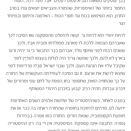
בכך עוסקים משאות הנביא עמוס לעמים. אבל מעל לכול, העוול
החמור ביותר של האימפריות, שהתורה והנביאים יוצאים נגדו במרב
החרון, הוא השימוש בכוח נגד חסרי הכוח – האלמנה והיתום ובמיוחד
הגר.
להיות יהודי הוא להיות גר. קשה להימלט מהמסקנה שזו הסיבה לכך
שאברהם הצטווה ללכת-לו מארצו, ממולדתו ומבית אביו; ולכך
ששנים רבות לפני שיוסף נולד, אברהם כבר התבשר כי גר יהיה זרעו
בארץ לא להם; ולכך שמשה צריך היה לִגְלוֹת בעצמו למדיָין לפני
שקיבל עליו את הנהגת העם; ולכך שבני ישראל סבלו מרדיפות לפני
שיצאו לרשת את ארצם. זו גם הסיבה לעמידתה העקשנית של התורה
על כך שהחוויה הזאת, שתסופר בחג הפסח על לחם עוני ומרורים של
זיכרון עבדות, תהיה רכיב קבוע בזיכרון היהודי המשותף.
במבט לאחור, כשההיסטוריה של שלושת אלפים השנים האחרונות
ידועה לנו, מדהים להיווכח בחומרה שהתורה ראתה בה כבר אז את
תופעת הקסנופוביה, שנאת הזרים. התורה כמו אמרה בבהירות
גמורה: התבונה אינה מַספקת. הסימפטיה אין די בה. רק ההיסטוריה
והזיכרון חזקים דיים ליצור משקל-נגד לשנאה.