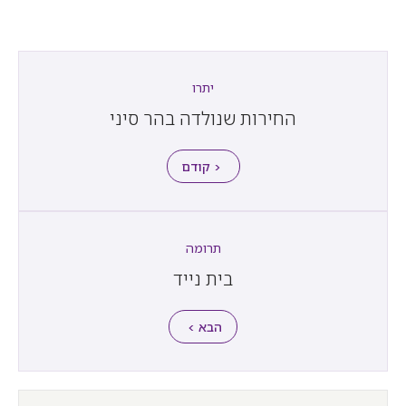
יתרו
החירות שנולדה בהר סיני
< קודם
תרומה
בית נייד
הבא >