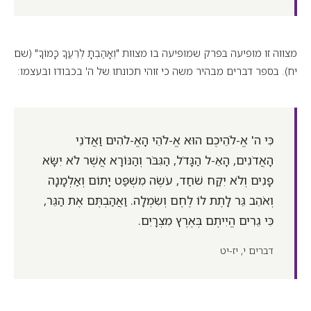
מצווה זו מופיעה בפרק שמופיעה בו מצוות "וְאָהַבְתָּ לְרֵעֲךָ כָּמוֹךָ" (שם
יח). בספר דברים מבהיר משה כי זוהי תכונתו של ה' בכבודו ובעצמו:
כִּי ה' אֱ-לֹהֵיכֶם הוּא אֱ-לֹהֵי הָאֱ-לֹהִים וַאֲדֹנֵי
הָאֲדֹנִים, הָאֵ-ל הַגָּדֹל, הַגִּבֹּר וְהַנּוֹרָא אֲשֶׁר לֹא יִשָּׂא
פָנִים וְלֹא יִקַּח שֹׁחַד, עֹשֶׂה מִשְׁפַּט יָתוֹם וְאַלְמָנָה
וְאֹהֵב גֵּר לָתֶת לוֹ לֶחֶם וְשִׂמְלָה. וַאֲהַבְתֶּם אֶת הַגֵּר,
כִּי גֵרִים הֱיִיתֶם בְּאֶרֶץ מִצְרָיִם.
דברים י, יז-יט