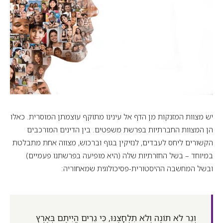
יש מצוות המזנקות מן הדף אל עינינו מתוקף עוצמתן המוסרית. כאלו
הן המצוות החברתיות בפרשת משפטים. בין הדינים המורכבים
הקשורים ליחס לעבדים, לנזיקין בגוף וברכוש, מצווה אחת מתבלטת
במיוחד – בשל החזרתיות שלה (היא מופיעה בפרשתנו פעמיים)
ובשל המחשבה ההיסטורית-פסיכולוגית שמאחוריה:
וְגֵר לֹא תוֹנֶה וְלֹא תִלְחָצֶנּוּ, כִּי גֵרִים הֱיִיתֶם בְּאֶרֶץ