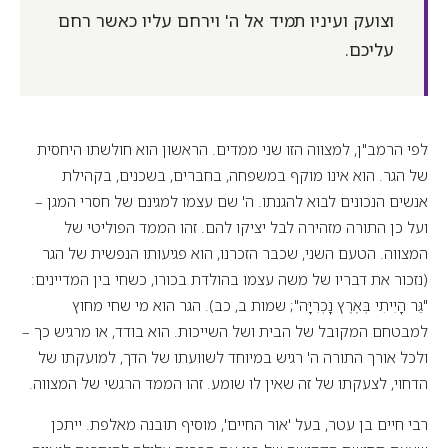
וצועק ועיניו תמיד אל ה' וירחם עליו כאשר רחם
עליכם.
לפי הרמב"ן, למצווה הזו שני ממדים. הראשון הוא חולשתו היחסית
של הגר. הוא אינו מוקף במשפחה, בחברים, בשכנים, בקהילת
אנשים הנכונים לבוא להגנתו. ה' שם עצמו למגינם של חסרי המגן –
ועל כן התורה מזהירה לבל יציקו להם. זהו הממד הפוליטי של
המצווה. הטעם השני, שכבר הזכרנו, הוא פגיעותו הנפשית של הגר
(נזכור את דבריו של משה עצמו בהולדת בכורו, כשחי בין המדיינים:
"גֵּר הָיִיתִי בְּאֶרֶץ נָכְרִיָּה"; שמות ב, כב). הגר הוא מי שחי מחוץ
למבטחם המקובל של הבית ושל השייכות. הוא בודד, או מרגיש כך –
ולכל אורך התורה ה' רגיש במיוחד לשוועתו של הדך, למועקתו של
הדחוי, לצעקתו של זה שאין לו שומע. זהו הממד הרגשי של המצווה.
רבי חיים בן עטר, בעל 'אור החיים', מוסיף תובנה מאלפת. ייתכן