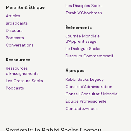
Les Disciples Sacks
Moralité & Éthique
Torah V’Chochmah
Articles
Broadcasts
Événements
Discours
Journée Mondiale
Podcasts
d'Apprentissage
Conversations
Le Dialogue Sacks
Discours Commémoratif
Ressources
Ressources
À propos
d'Enseignements
Rabbi Sacks Legacy
Les Orateurs Sacks
Conseil d'Administration
Podcasts
Conseil Consultatif Mondial
Équipe Professionelle
Contactez-nous
Soutenir le Rabbi Sacks Legacy