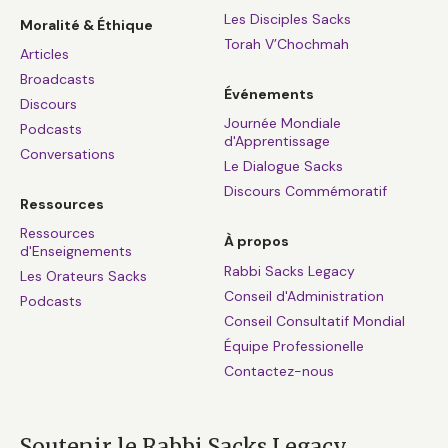
Les Disciples Sacks
Moralité & Éthique
Torah V’Chochmah
Articles
Broadcasts
Événements
Discours
Journée Mondiale
Podcasts
d'Apprentissage
Conversations
Le Dialogue Sacks
Discours Commémoratif
Ressources
Ressources
À propos
d'Enseignements
Rabbi Sacks Legacy
Les Orateurs Sacks
Conseil d'Administration
Podcasts
Conseil Consultatif Mondial
Équipe Professionelle
Contactez-nous
Soutenir le Rabbi Sacks Legacy