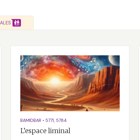
IALES
BAMIDBAR
•
5771
,
5784
L’espace liminal