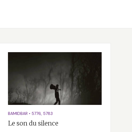
BAMIDBAR
•
5776
,
5783
Le son du silence