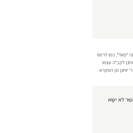
ה "מְאֹד", כמו לרמוז
יוחנן לקב"ה עצמו:
' יוחנן מן המקרא:
שֶׁר לֹא יִשָּׂא