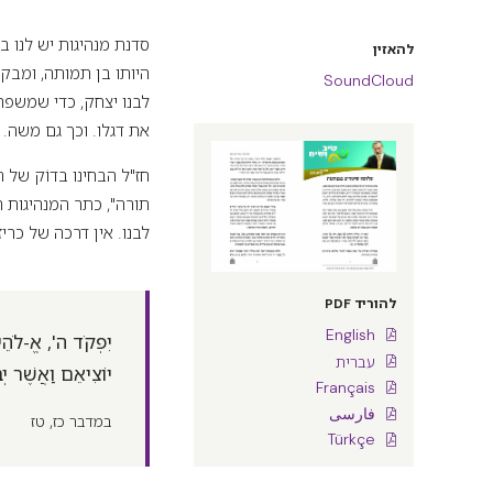
סדנת מנהיגות יש לנו 
להאזין
היותו בן תמותה, ומבק
SoundCloud
לבנו יצחק, כדי שמשפח
את דגלו. וכך גם משה.
חז"ל הבחינו בדוֹק של
תורה", כתר המנהיגות 
לבנו. אין דרכה של כר
להוריד PDF
English
יִפְקֹד ה', אֱ-לֹהֵי
עברית
יוֹצִיאֵם וַאֲשֶׁר י
Français
فارسی
במדבר כז, טז
Türkçe