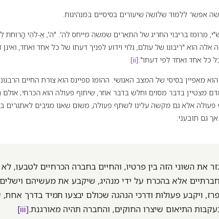
ה אפשר ללמוד שלושה שיעורים בסיסיים במנהיגות.
 מרומז בריבוי החריג של התארים שמשה מייחס לה': "ה', אֱ-לֹהֵי הָרוּחֹת לְכָל
ה הוא "ריבונו של עולם, גלוי וידוע לפניך דעתו של כל אחד ואחד, ואינן דומי
ל כל אחד ואחד לפי דעתו".
[ii]
א מאפיין בסיסי של המצב האנושי. ההומו ספיינס הוא צורת החיים הרבגונית
אדם מצטיין בדבר מסוים וחלש בדבר אחר, שיתוף פעולה הוא הכרחי; אולם הש
 פעולה אלא גם מקשה עלינו לשתף פעולה, משום שאנו מגיבים לאתגרים בדר
אך גם תובעני:
זר את השוני הזה בין פרטיו, והחיים בחברה הכרחיים לטבעו, לא י
 חברתיים אלא בהכרח על ידי מנהיג, שיקבע את מעשיהם וישלים
רז, ויקבע פעולות ודרכי הנהגה שכולם יבצעו תמיד בדרך אחת, 
עקבות התיאום שיצרו החוקים, והחברה תהיה מאורגנת.
[iii]