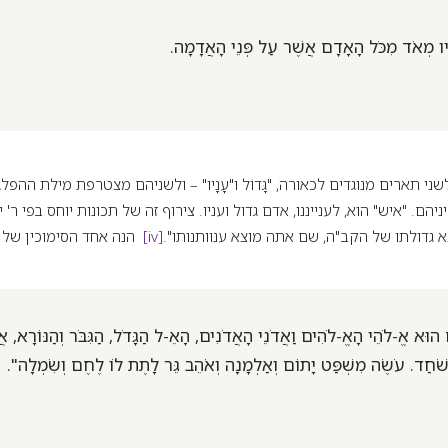
ו מְאֹד מִכֹּל הָאָדָם אֲשֶׁר עַל פְּנֵי הָאֲדָמָה.
ה לשני תארים מנוגדים לכאורה, "גָּדוֹל ו"עָנָיו" – ולשניהם מצטרפת מילת ההפלג
יהם. "איש" הוא, לענייננו, אדם גדול ועניו. צירוף זה של תכונות יוחס בפי ר' 
גדולתו של הקב"ה, שם אתה מוצא ענוותנותו".
[iv]
הנה אחד הסימוכין של ר
הוּא אֱ-לֹהֵי הָאֱ-לֹהִים וַאֲדֹנֵי הָאֲדֹנִים, הָאֵ-ל הַגָּדֹל, הַגִּבֹּר וְהַנּוֹרָא, אֲ
שֹׁחַד. עֹשֶׂה מִשְׁפַּט יָתוֹם וְאַלְמָנָה וְאֹהֵב גֵּר לָתֶת לוֹ לֶחֶם וְשִׂמְלָה".