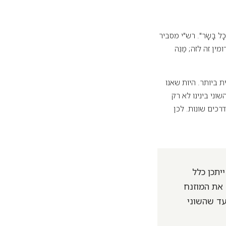
 בָּשָׂר". רש"י מסביר
ן זה לזה; מַנֵּה
 ביותר. היות שאנו
וני בינינו לא רק
כים שונות. לכן
יתכן כלל
 את המוזנח
עד שהשוני