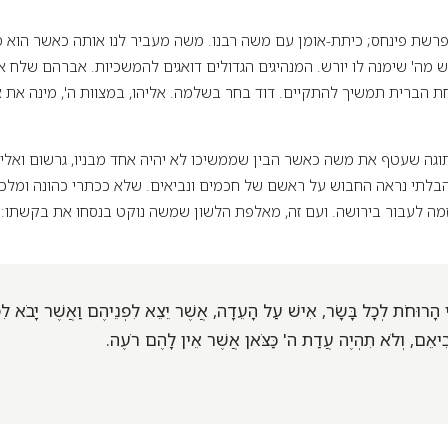
בפרשת פינחס; כיתת-אומן עם משה רבנו. משה מעביר לנו אותה כאשר הוא 
ש מה' שימנה לו יורש. המנהיגים הגדולים דואגים להמשכיות. אברהם שלח 
ת הברית תמשיך להתקיים. דוד בחר בשלמה. אליהו, במצוות ה', מינה את 
 תוגה שעטף את משה כאשר הבין שממשיכו לא יהיה אחד מבניו, גרשום ואליע
הבלתי נראה החבוש על ראשם של חכמים ונביאים. שלא ככתרי כהונה ומלכות
יזמה לעבור בירושה. ועם זה, מאלפת הלשון שמשה נוקט בנסחו את בקשתו:
 הָרוּחֹת לְכָל בָּשָׂר, אִישׁ עַל הָעֵדָה, אֲשֶׁר יֵצֵא לִפְנֵיהֶם וַאֲשֶׁר יָבֹא לִפ
ְבִיאֵם, וְלֹא תִהְיֶה עֲדַת ה' כַּצֹּאן אֲשֶׁר אֵין לָהֶם רֹעֶה.