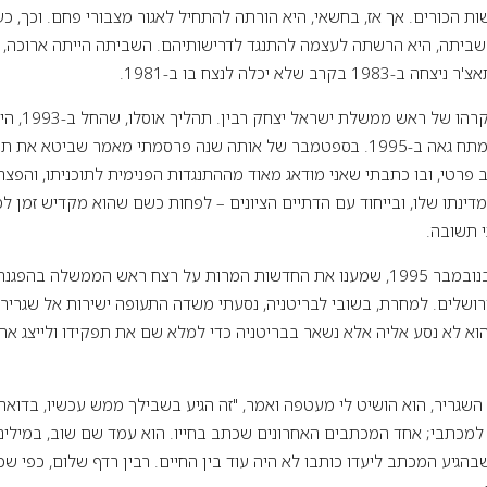
ת הכורים. אך אז, בחשאי, היא הורתה להתחיל לאגור מצבורי פחם. וכך, כ
 שביתה, היא הרשתה לעצמה להתנגד לדרישותיהם. השביתה הייתה ארוכה,
ב שלא יכלה לנצח בו ב-1981.
טרגי הרבה יותר
בישראל ומחוצה לה. המתח גאה ב-1995. בספטמבר של אותה שנה פרסמתי מאמר שבי
פרטי, ובו כתבתי שאני מודאג מאוד מההתנגדות הפנימית לתוכניתו, והפצר
דינתו שלו, ובייחוד עם הדתיים הציונים – לפחות כשם שהוא מקדיש זמן ל
 תשובה.
במוצאי שבת, ארבעה בנובמבר 1995, שמענו את החדשות המרות על רצח ראש הממשלה 
בירושלים. למחרת, בשובי לבריטניה, נסעתי משדה התעופה ישירות אל שגריר
 הוא לא נסע אליה אלא נשאר בבריטניה כדי למלא שם את תפקידו ולייצג את
שגריר, הוא הושיט לי מעטפה ואמר, "זה הגיע בשבילך ממש עכשיו, בדואר ה
למכתבי; אחד המכתבים האחרונים שכתב בחייו. הוא עמד שם שוב, במילים
גיע המכתב ליעדו כותבו לא היה עוד בין החיים. רבין רדף שלום, כפי שכו