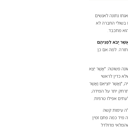
גתו נתונה לאנשים
 בשולי החברה לא
הוא מתכבד.
ֲשֶׁר יָבֹא לִפְנֵיהֶם
תורה. למה אם כן
פשוטה: "אֲשֶׁר יֵצֵא
 שלא כדין לראשי
ֲשֶׁר יוֹצִיאֵם וַאֲשֶׁר
התרחק יתר על המידה;
עתים אפילו טרגיות.
לה עימות קשה
 תאצ'ר בדקה מיד כמה פחם זמין
שהמלאי מדולדל