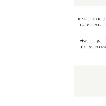
, ומבטיחים שכל נגן
ת. הם מכבדים את
ׁעַ בִּן נוּן,
אִישׁ
נמצא בשני מקומות