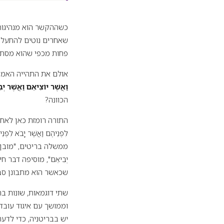
כשההקשר הוא מנהיגות,
שאחרים נוטים להתעלם
פחות מכפי שהוא מסתופ
אולם את התהייה האמתית
וַאֲשֶׁר יוֹצִיאֵם
וַאֲשֶׁר יְב
הכוונה?
התורה רומזת כאן לאחד 
לִפְנֵיהֶם וַאֲשֶׁר יָב
ממשלה בריטים, "מובן ש
יְבִיאֵם", מוסיפה דבר
שכאשר הוא מתבונן סביב
שתי דוגמאות, שונות ב
יש בבריטניה, כדי לדע