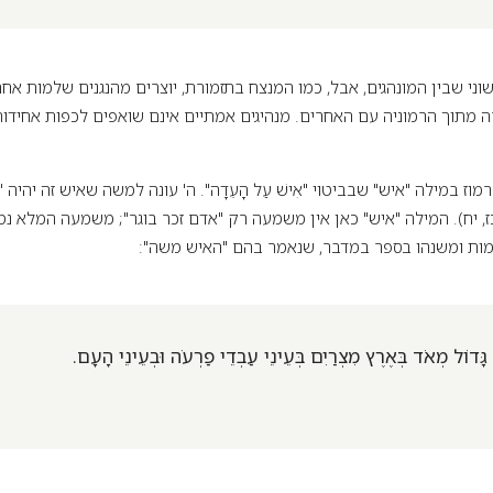
ני שבין המונהגים, אבל, כמו המנצח בתזמורת, יוצרים מהנגנים שלמות אחת
ה מתוך הרמוניה עם האחרים. מנהיגים אמתיים אינם שואפים לכפות אחידו
 במילה "איש" שבביטוי "אִישׁ עַל הָעֵדָה". ה' עונה למשה שאיש זה יהיה "יְהוֹשֻ
דבר כז, יח). המילה "איש" כאן אין משמעה רק "אדם זכר בוגר"; משמעה המלא 
ות ומשנהו בספר במדבר, שנאמר בהם "האיש משה":
ָּדוֹל מְאֹד בְּאֶרֶץ מִצְרַיִם בְּעֵינֵי עַבְדֵי פַרְעֹה וּבְעֵינֵי הָעָם.