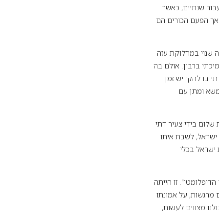
עבור שנתיים, כאשר
 אך הפעם הכורים הם
 היה מקרהו של ראש ממשלת ישראל יצחק רבין. תהליך אוסלו, שהחל ב-1993, היה שנוי במחלוקת עזה
טא את תמיכתי ברבין. אולם בה
תי בו להקדיש זמן
משא ומתן עם
בהפגנת שלום בידי צעיר דתי
 ישראל, לשבת איתו
 ישראל בכלי
דיפלומטי". זו הייתה
 מרגשות, על אמונתו
לנו מצווים לעשות,