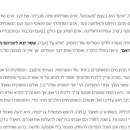
 "איש" הוא בעצם "מענטש". אדם שגדלותו אינה מגביהה את לבו; אדם שדא
 מהם, היתום והאלמנה והגר; אדם המתהלך עם פשוטי העם ועם הנשכחים
ף בקרב עמיתיו לאליטה; אדם הנוהג עם כולם בנועם ובכבוד, ובמכובדיו 
 מעורר חלקו השלישי של הפסוק. "אִישׁ עַל הָעֵדָה,
אֲשֶׁר יֵצֵא לִפְנֵיהֶם וַא
ִיאֵם
". נראה כאילו התורה אומרת אותו דבר פעמיים. אך אין זה מנהגה של ה
ההיבטים המאתגרים ביותר של המנהיגות: העיתוי והקצב. הפסוקית הראשונה 
ֹא לִפְנֵיהֶם". מנהיג צריך ללכת מלפנים. אסור לו לנהוג על פי אמרת הכנף שיוחסה
אני הולך אחרי המפלגה, הרי אני המנהיג שלה".
[v]
אולם הפסוקית שאחריה, "וַא
 חיוני. היא רומזת שמנהיג אמנם צריך ללכת בראש, אך הוא צריך לוודא שלא 
ו, הוא עדיין רואה אנשים. כשמנהיגים הולכים מהר מדי, התוצאות רעות ול
תכלית: כשמרגרט תאצ'ר נבחרה לראש ממשלת בריטניה, היא ידעה שצפוי 
וממושך עם איגוד עובדי המכרות. בשנת 1981 הם שבתו בדרישה להעלות את שכרם.
ת כמה זמן תוכל המדינה להחזיק מעמד בלי אספקה חדשה. ברגע שגילתה 