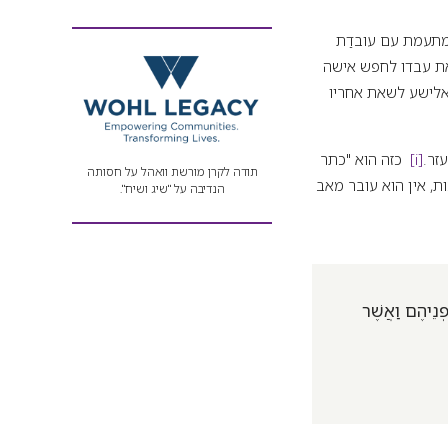
מתעמת עם עובדַת
את עבדו לחפש אישה
אלישע לשאת אחריו
זר.
[i]
כזה הוא "כתר
תודה לקרן מורשת וואהל על חסותה
, אין הוא עובר מאב
הנדיבה על "שיג ושיח".
ְנֵיהֶם וַאֲשֶׁר