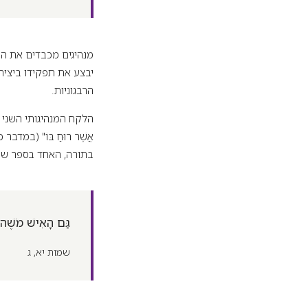
מנהיגים מכבדים את השו
יבצע את תפקידו ביציר
הרבגוניות.
הלקח המנהיגותי השני רמוז
אֲשֶׁר רוּחַ בּוֹ" (במ
בתורה, האחד בספר שמ
גַּם הָאִישׁ מֹשֶׁה ג
שמות יא, ג