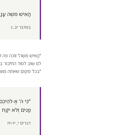
הָאִישׁ מֹשֶׁה עָנָי
במדבר יב, ג
"הָאִישׁ מֹשֶׁה" זוכה פ
לנו שוב לסוד החיבור בינ
"בכל מקום שאתה מוצא 
"כִּי ה' אֱ-לֹהֵיכֶם 
פָנִים וְלֹא יִקַּח 
דברים י, יז-יח