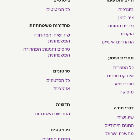
חיים והשפעה
ציטוטים
ביוגרפיה
כל הציטוטים
ציר הזמן
מהדורות משפחתיות
גלריית תמונות
הוקרות
שיג ושיח: המהדורה
המשפחתית
הרהרורים אישיים
טקסים וחגיגות: המהדורה
המשפחתית
ספרים ושמע
כל הספרים
סרטונים
אינדקס ספרים
כל הסרטונים
ספרי שמע
אנימציות
מוסיקה
חדשות
דברי תורה
החדשות האחרונות
שיג ושיח
החגים היהודיים
פרויקטים
מחשבת ישראל
תחרות חיבורים