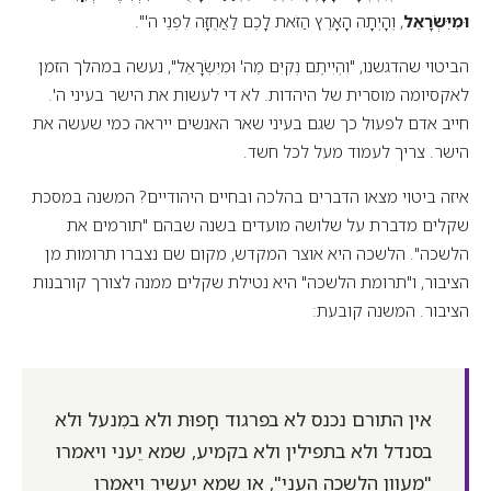
וּמִיִּשְׂרָאֵל
, וְהָיְתָה הָאָרֶץ הַזֹּאת לָכֶם לַאֲחֻזָּה לִפְנֵי ה'".
הביטוי שהדגשנו, "וִהְיִיתֶם נְקִיִּם מֵה' וּמִיִּשְׂרָאֵל", נעשה במהלך הזמן
לאקסיומה מוסרית של היהדות. לא די לעשות את הישר בעיני ה'.
חייב אדם לפעול כך שגם בעיני שאר האנשים ייראה כמי שעשה את
הישר. צריך לעמוד מעל לכל חשד.
איזה ביטוי מצאו הדברים בהלכה ובחיים היהודיים? המשנה במסכת
שקלים מדברת על שלושה מועדים בשנה שבהם "תורמים את
הלשכה". הלשכה היא אוצר המקדש, מקום שם נצברו תרומות מן
הציבור, ו"תרומת הלשכה" היא נטילת שקלים ממנה לצורך קורבנות
הציבור. המשנה קובעת:
אין התורם נכנס לא בפרגוד חָפוּת ולא במִנעל ולא
בסנדל ולא בתפילין ולא בקמיע, שמא יֵעני ויאמרו
"מעוון הלשכה הֶעֱני", או שמא יעשיר ויאמרו