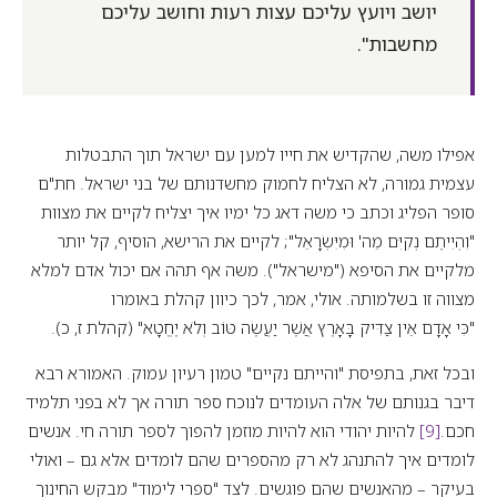
יושב ויועץ עליכם עצות רעות וחושב עליכם
מחשבות".
אפילו משה, שהקדיש את חייו למען עם ישראל תוך התבטלות
עצמית גמורה, לא הצליח לחמוק מחשדנותם של בני ישראל. חת"ם
סופר הפליג וכתב כי משה דאג כל ימיו איך יצליח לקיים את מצוות
"וִהְיִיתֶם נְקִיִּם מֵה' וּמִיִּשְׂרָאֵל"; לקיים את הרישא, הוסיף, קל יותר
מלקיים את הסיפא ("מישראל"). משה אף תהה אם יכול אדם למלא
מצווה זו בשלמותה. אולי, אמר, לכך כיוון קהלת באומרו
"כִּי אָדָם אֵין צַדִּיק בָּאָרֶץ אֲשֶׁר יַעֲשֶׂה טּוֹב וְלֹא יֶחֱטָא" (קהלת ז, כ).
ובכל זאת, בתפיסת "והייתם נקיים" טמון רעיון עמוק. האמורא רבא
דיבר בגנותם של אלה העומדים לנוכח ספר תורה אך לא בפני תלמיד
חכם.
[9]
להיות יהודי הוא להיות מוזמן להפוך לספר תורה חי. אנשים
לומדים איך להתנהג לא רק מהספרים שהם לומדים אלא גם – ואולי
בעיקר – מהאנשים שהם פוגשים. לצד "ספרי לימוד" מבקש החינוך