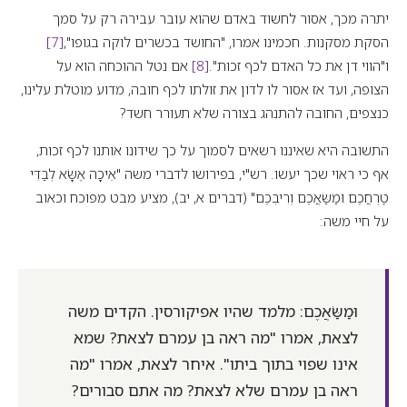
יתרה מכך, אסור לחשוד באדם שהוא עובר עבירה רק על סמך
הסקת מסקנות. חכמינו אמרו, "החושד בכשרים לוקה בגופו",
[7]
ו"הווי דן את כל האדם לכף זכות".
[8]
אם נטל ההוכחה הוא על
הצופה, ועד אז אסור לו לדון את זולתו לכף חובה, מדוע מוטלת עלינו,
כנצפים, החובה להתנהג בצורה שלא תעורר חשד?
התשובה היא שאיננו רשאים לסמוך על כך שידונו אותנו לכף זכות,
אף כי ראוי שכך יעשו. רש"י, בפירושו לדברי משה "אֵיכָה אֶשָּׂא לְבַדִּי
טׇרְחֲכֶם וּמַשַּׂאֲכֶם וְרִיבְכֶם" (דברים א, יב), מציע מבט מפוכח וכאוב
על חיי משה:
וּמַשַּׂאֲכֶם: מלמד שהיו אפיקורסין. הקדים משה
לצאת, אמרו "מה ראה בן עמרם לצאת? שמא
אינו שפוי בתוך ביתו". איחר לצאת, אמרו "מה
ראה בן עמרם שלא לצאת? מה אתם סבורים?