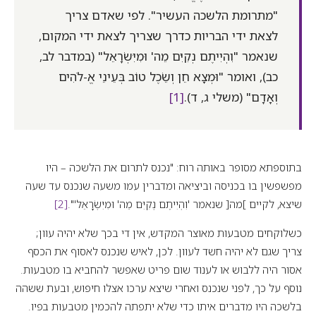
"מתרומת הלשכה העשיר". לפי שאדם צריך
לצאת ידי הבריות כדרך שצריך לצאת ידי המקום,
שנאמר "וִהְיִיתֶם נְקִיִּם מֵה' וּמִיִּשְׂרָאֵל" (במדבר לב,
כב), ואומר "וּמְצָא חֵן וְשֵׂכֶל טוֹב בְּעֵינֵי אֱ-לֹהִים
וְאָדָם" (משלי ג, ד).
[1]
בתוספתא מסופר באותה רוח: "נכנס לתרום את הלשכה – היו
מפשפשין בו בכניסה וביציאה ומדברין עמו משעה שנכנס עד שעה
שיצא, לקיים ]מה[ שנאמר 'וִהְיִיתֶם נְקִיִּם מֵה' וּמִיִּשְׂרָאֵל'".
[2]
כשלוקחים מטבעות מאוצר המקדש, אין די בכך שלא יהיה עוון;
צריך שגם לא יהיה חשד לעוון. לכן, לאיש שנכנס לאסוף את הכסף
אסור היה ללבוש או לענוד שום פריט שאפשר להחביא בו מטבעות.
נוסף על כך, לפני שנכנס ואחרי שיצא ערכו אצלו חיפוש, ובעת ששהה
בלשכה היו מדברים איתו כדי שלא יתפתה להכמין מטבעות בפיו.