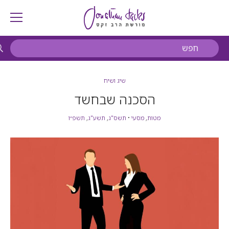
שיג ושיח
הסכנה שבחשד
מטות
,
מסעי
•
תשס"ג
,
תשע"ג
,
תשפ״ו