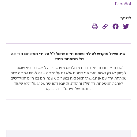
Español
לשתף
'שיג ושיח' מוקדש לעילוי נשמת חיים שימל ז"ל על ידי תמיכתם הנדיבה
של משפחת שימל.
"אהבתי את תורתו של ר' חיים שימל מאז שפגשתי בה לראשונה. היא שואפת
לעסוק לא רק באמת שעל פני השטח אלא גם על הזיקה שלה לאמת עמוקה יותר
שמתחת. יחד עם אנה, אשתו המופלאה במשך 60 שנה, הם בנו חיים המוקדשים
לאהבת המשפחה, הקהילה והתורה. זוג יוצא דופן שהשפיע עליי ללא שיעור
בדוגמה של חייהם." — הרב זקס