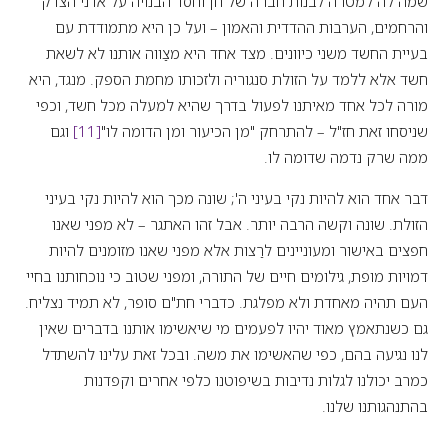
שמה לה למטרה לבנות חברה של חן וחסד הבנויה על אדני הצדק
והרחמים, הערבות ההדדית והאמון – ועל כן היא מתמודדת עם
בעיית החשד משני כיוונים. מצד אחד היא מצַווה אותנו לא לשאת
חשד אלא ללמד על הזולת סנגוריה ולזכותו מחמת הספק. מנגד, היא
מורה לכל אחד מאיתנו לפעול בדרך שהיא למעלה מכל חשד, וכפי
שניסחו זאת חז"ל – להתרחק "מן הכיעור ומן הדומה לו"
[11]
וגם
ממה שרק נדמה שדומה לו.
דבר אחד הוא להיות נקי בעיני ה'; שונה מכך הוא להיות נקי בעיני
הזולת. שונה וקשה הרבה יותר. אבל זהו האתגר – לא מפני שאנו
חפצים באישור ומעוניינים לרַצות אלא מפני שאנו מזומנים להיות
דמויות מופת, גילומים חיים של התורה, ומפני שטוב כי נוכחותנו בחיי
העם תהיה מאחדת ולא מפלגת. כדברי חת"ם סופר, לא תמיד נצליח.
גם כשנתאמץ מאוד יהיו לפעמים מי שיאשימו אותנו בדברים שאין
לנו נגיעה בהם, כפי שהאשימו את משה. ובכל זאת עלינו להשתדל
כמרב יכולנו לגלות נדיבות בשיפוטנו כלפי אחרים וקפדנות
בהתנהגותנו שלנו.