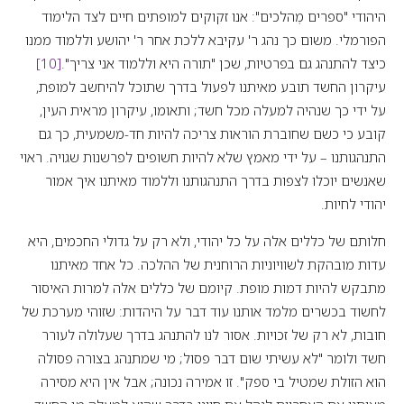
היהודי "ספרים מְהלכים": אנו זקוקים למופתים חיים לצד הלימוד
הפורמלי. משום כך נהג ר' עקיבא ללכת אחר ר' יהושע וללמוד ממנו
כיצד להתנהג גם בפרטיות, שכן "תורה היא וללמוד אני צריך".
[10]
עיקרון החשד תובע מאיתנו לפעול בדרך שתוכל להיחשב למופת,
על ידי כך שנהיה למעלה מכל חשד; ותאומו, עיקרון מראית העין,
קובע כי כשם שחוברת הוראות צריכה להיות חד-משמעית, כך גם
התנהגותנו – על ידי מאמץ שלא להיות חשופים לפרשנות שגויה. ראוי
שאנשים יוכלו לצפות בדרך התנהגותנו וללמוד מאיתנו איך אמור
יהודי לחיות.
חלותם של כללים אלה על כל יהודי, ולא רק על גדולי החכמים, היא
עדות מובהקת לשוויוניות הרוחנית של ההלכה. כל אחד מאיתנו
מתבקש להיות דמות מופת. קיומם של כללים אלה למרות האיסור
לחשוד בכשרים מלמד אותנו עוד דבר על היהדות: שזוהי מערכת של
חובות, לא רק של זכויות. אסור לנו להתנהג בדרך שעלולה לעורר
חשד ולומר "לא עשיתי שום דבר פסול; מי שמתנהג בצורה פסולה
הוא הזולת שמטיל בי ספק". זו אמירה נכונה; אבל אין היא מסירה