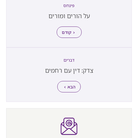
פינחס
על הורים ומורים
< קודם
דברים
צדק: דין עם רחמים
הבא >