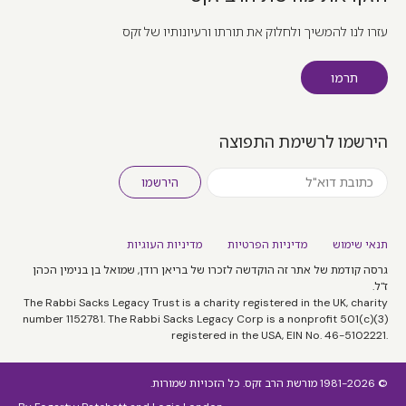
עזרו לנו להמשיך ולחלוק את תורתו ורעיונותיו של זקס
תרמו
הירשמו לרשימת התפוצה
הירשמו
תנאי שימוש
מדיניות הפרטיות
מדיניות העוגיות
גרסה קודמת של אתר זה הוקדשה לזכרו של בריאן רודן, שמואל בן בנימין הכהן
ז"ל.
The Rabbi Sacks Legacy Trust is a charity registered in the UK, charity
number 1152781. The Rabbi Sacks Legacy Corp is a nonprofit 501(c)(3)
registered in the USA, EIN No. 46-5102221.
© 1981-2026 מורשת הרב זקס. כל הזכויות שמורות.