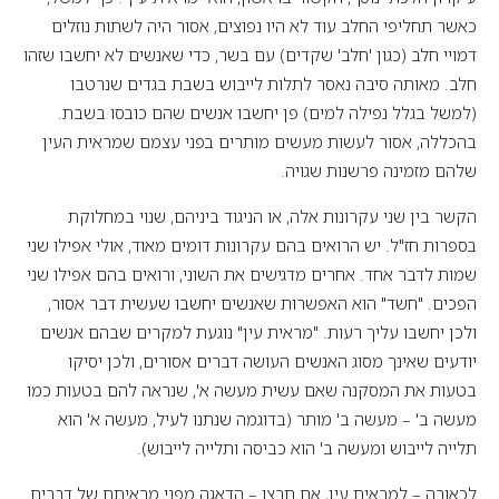
כאשר תחליפי החלב עוד לא היו נפוצים, אסור היה לשתות נוזלים
דמויי חלב (כגון 'חלב' שקדים) עם בשר, כדי שאנשים לא יחשבו שזהו
חלב. מאותה סיבה נאסר לתלות לייבוש בשבת בגדים שנרטבו
(למשל בגלל נפילה למים) פן יחשבו אנשים שהם כובסו בשבת.
בהכללה, אסור לעשות מעשים מותרים בפני עצמם שמראית העין
שלהם מזמינה פרשנות שגויה.
הקשר בין שני עקרונות אלה, או הניגוד ביניהם, שנוי במחלוקת
בספרות חז"ל. יש הרואים בהם עקרונות דומים מאוד, אולי אפילו שני
שמות לדבר אחד. אחרים מדגישים את השוני, ורואים בהם אפילו שני
הפכים. "חשד" הוא האפשרות שאנשים יחשבו שעשית דבר אסור,
ולכן יחשבו עליך רעות. "מראית עין" נוגעת למקרים שבהם אנשים
יודעים שאינך מסוג האנשים העושה דברים אסורים, ולכן יסיקו
בטעות את המסקנה שאם עשית מעשה א', שנראה להם בטעות כמו
מעשה ב' – מעשה ב' מותר (בדוגמה שנתנו לעיל, מעשה א' הוא
תלייה לייבוש ומעשה ב' הוא כביסה ותלייה לייבוש).
לכאורה – למראית עין, אם תרצו – הדאגה מפני מראיתם של דברים