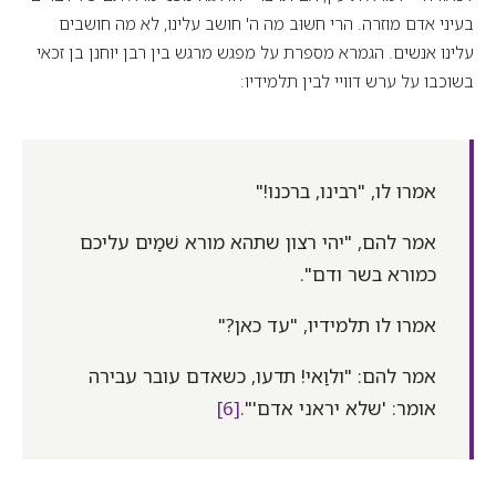
בעיני אדם מוזרה. הרי חשוּב מה ה' חושב עלינו, לא מה חושבים
עלינו אנשים. הגמרא מספרת על מפגש מרגש בין רבן יוחנן בן זכאי
בשוכבו על ערש דוויי לבין תלמידיו:
אמרו לו, "רבינו, ברכנו!"
אמר להם, "יהי רצון שתהא מורא שׁמַים עליכם
כמורא בשר ודם".
אמרו לו תלמידיו, "עד כאן?"
אמר להם: "ולוַאי! תדעו, כשאדם עובר עבירה
אומר: 'שלא יראני אדם'".
[6]