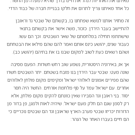
מאיתנו את האחריות לנהל את חיינו בדרך שהיא למעלה מן החשד.
כל אחד מאיתנו צריך לתרום את חלקו בבניית חברה של כבוד הדדי.
זה מחזיר אותנו לנושא שפתחנו בו, בקשתם של שבטי גד וראובן
להתיישב בעבר הירדן. כזכור, משה אישר את בקשתם בתנאי
שישתתפו תחילה במלחמתם של שאר השבטים. וכך הם עשו.
כעבור שנים, יהושע כינס אותם ואמר להם שהם מילאו את הבטחתם
ושהם רשאים כעת לשוב למקום שבנו בו את בתיהם (יהושע כב).
אך אז, באירוניה היסטורית, נשמע שוב רחש חשדות. הפעם מסיבה
שונה מעט: שבטי עבר הירדן בנו מזבח בשטחם. יתר השבטים חשדו
שהם מפירים אמונים לאלוהי ישראל ומקימים מקום פולחן לאלוהים
אחרים. עם ישראל עמד על סף מלחמת אזרחים. החשד היה חסר
יסוד. בני ראובן וגד הסבירו שאין כוונתם להקים מקום פולחן, אלא
רק לסמן שגם הם חלק מעם ישראל: שיהיה לאות ולמגן, פן בדור מן
הדורות יכריזו שבטי מערב-הארץ שראובן וגד הם שבטים נוכריים כי
הם חיים בעברו האחר של הנהר: