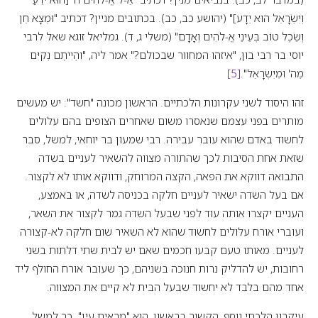
וְיִשְׂרָאֵל הוּא יֵדָע]" (יהושע כב, כב). בכתובים מניין? דכתיב "וּמְצָא חֵן
וְשֵׂכֶל טוֹב בְּעֵינֵי אֱ-לֹהִים וְאָדָם" (משלי ג, ד). גמליאל זוגא שאל לרבי
יוסי בר רבי בון, "איזהו המחוור שבכולם?" אמר ליה, "וִהְיִיתֶם נְקִיִּם
מֵה' וּמִיִּשְׂרָאֵל".
[5]
זהו היסוד לשני עקרונות הלכתיים. הראשון מכונה "חשד": יש מעשים
מותרים בפני עצמם שנאסרו משום שאחרים הצופים בהם עלולים
לחשוד באדם שהוא עובר עבירה. רבי שמעון בר יוחאי, למשל, סבר
שזאת אחת הסיבות לכך שהתורה מצווה להשאיר לעניים בשדה
התבואה דווקא את הפאה, הקצה המרוחק, ודווקא אותו לא לקצור.
אם בעל השדה ישאיר לעניים חלקה בכניסה לשדה, או באמצע,
העניים יקצרו אותה עוד לפני שבעל השדה גמר לקצור את השאר,
ועוברי אורח עלולים לחשוד שהוא לא השאיר שום חלקה לא-קצורה
לעניים. מאותו טעם קבעו חכמים שאם יש לבית שתי דלתות בשני
רחובות, יש להדליק נרות חנוכה בשניהם, כך שעובר אורח החולף ליד
אחד מהם בלבד לא יחשוד שבעל הבית לא קיים את המצווה.
עיקרון הלכתי נוסף, הקשור בראשון, הוא "מראית עין". כך למשל,