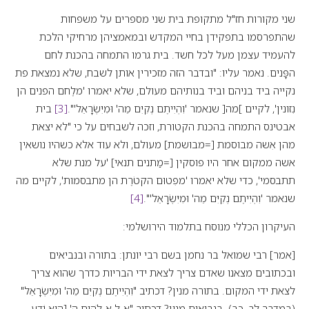
שני מקורות חז"ל מתקופת בית שני מספרים על משפחות
שהתפרסמו בתפקידן בחיי המקדש ובמאמציהן מרחיקי הלכת
להעמיד עצמן מעל לכל חשד. בית גרמו התמחה בהכנת לחם
הפָּנים. נאמר עליו: "ובדבר הזה מזכירין אותן לשבח, שלא נמצאת פת
נקייה ביד בניהם וביד בנותיהם מעולם, שלא יאמרו 'מלֶחם הפנים הן
נִזונין', לקיים ]מה[ שנאמר 'וִהְיִיתֶם נְקִיִּם מֵה' וּמִיִּשְׂרָאֵל'".
[3]
בית
אבטינס התמחה בהכנת הקטורת, וזכה לשבחים על כי "לא יצאת
מהן אִשה מבוסמת [=מבושמת] מעולם, ולא עוד אלא כשהיו נושאין
אשה ממקום אחר היו פוסקין [=מַתנים תנאי] 'על מנת שלא
תתבסמי', כדי שלא יאמרו 'מפִטוּם הקטֹרֶת הן מתבסמות', לקיים מה
שנאמר 'וִהְיִיתֶם נְקִיִּם מֵה' וּמִיִּשְׂרָאֵל'".
[4]
העיקרון הכללי מנוסח בתלמוד הירושלמי:
[אמר] רבי שמואל בר נחמן בשם רבי יונתן: בתורה ובנביאים
ובכתובים מצאנו שאדם צריך לצאת ידי הבריות כדרך שהוא צריך
לצאת ידי המקום. בתורה מנין? דכתיב "וִהְיִיתֶם נְקִיִּם מֵה' וּמִיִּשְׂרָאֵל"
(במדבר לב, כב). בנביאים מנין? דכתיב "אֵ-ל אֱ-לֹהִים ה' [הוּא יֹדֵעַ