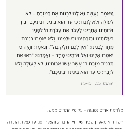
וַנֹּאמֶר: נַעֲשֶׂה נָּא לָנוּ לִבְנוֹת אֶת הַמִּזְבֵּחַ – לֹא
לְעוֹלָה וְלֹא לְזָבַח; כִּי עֵד הוּא בֵּינֵינוּ וּבֵינֵיכֶם וּבֵין
דֹּרוֹתֵינוּ אַחֲרֵינוּ לַעֲבֹד אֶת עֲבֹדַת ה' לְפָנָיו
בְּעֹלוֹתֵינוּ וּבִזְבָחֵינוּ וּבִשְׁלָמֵינוּ. וְלֹא יֹאמְרוּ בְנֵיכֶם
מָחָר לְבָנֵינוּ: "אֵין לָכֶם חֵלֶק בַּה'". וַנֹּאמֶר: וְהָיָה כִּי
יֹאמְרוּ אֵלֵינוּ וְאֶל דֹּרֹתֵינוּ מָחָר – וְאָמַרְנוּ: "רְאוּ אֶת
תַּבְנִית מִזְבַּח ה' אֲשֶׁר עָשׂוּ אֲבוֹתֵינוּ, לֹא לְעוֹלָה וְלֹא
לְזֶבַח; כִּי עֵד הוּא בֵּינֵינוּ וּבֵינֵיכֶם".
יהושע כב, כו-כח
מלחמת אחים נמנעה – על סף התהום ממש.
חשד הוא מאפיין שכיח של חיי החברה, והוא הרסני עד מאוד. התורה