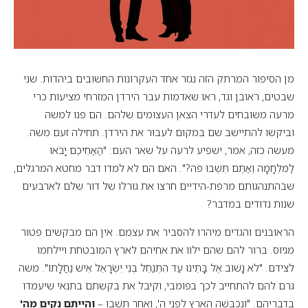
מן הסיפור המרתק הזה נגזר אחד העקרונות החשובים ביהדות. שני
שבטים, ראובן וגד, ראו שאדמות עבר הירדן המזרחי מציעות כרי
מרעה משובחים לעדרי הצאן העצומים שלהם. הם פנו למשה
וביקשו להתיישב שם בִּמקום לעבור את הירדן. תחילה זעם משה.
מעשה כזה, אמר, ישפיע לרעה על שאר העם: "הַאַחֵיכֶם יָבֹאוּ
לַמִּלְחָמָה וְאַתֶּם תֵּשְׁבוּ פֹה?". האם הם לא למדו דבר מחטא המרגלים,
שבהתנהגותם מרפת-הידיים חרצו את גורלו של דור שלם לארבעים
שנות נדודים במדבר?
הראובנים והגדים מיהרו להסביר את עצמם. אין הם מבקשים פטור
מגיוס. ברור להם שהם ילוו את אחיהם לארץ המובטחת ויילחמו
לצידם. "לֹא נָשׁוּב אֶל בָּתֵּינוּ עַד הִתְנַחֵל בְּנֵי יִשְׂרָאֵל אִישׁ נַחֲלָתוֹ". משה
גרם להם להתחייב לכך בפומבי, וקיבל את בקשתם בתנאי שיעמדו
בדבריהם. "וְנִכְבְּשָׁה הָאָרֶץ לִפְנֵי ה', וְאַחַר תָּשֻׁבוּ –
וִהְיִיתֶם נְקִיִּם מֵה'