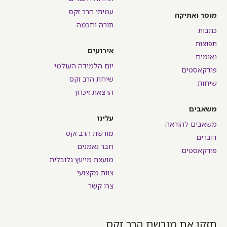
עמיתי הרב זקס
מוסר ואתיקה
תורה וחכמה
כתבות
תפוצות
אירועים
נאומים
יום הלמידה העולמי
פודקאסטים
שיחת הרב זקס
שיחות
הרצאת זיכרון
משאבים
עלינו
משאבים להוראה
מורשת הרב זקס
דוברים
חבר נאמנים
פודקאסטים
מועצת מייעץ גלובלית
צוות מקצועי
צרו קשר
חזקו את מורשת הרב זקס