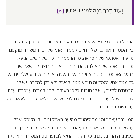
וְעוֹד דֶּרֶךְ רַבָּה לִפְנֵי שֶׁאִישַׁן.
[iv]
הרב ליכטנשטיין פירש את השיר בעזרת אבחנתו של סֶרְן קירקגור
בין הממד האסתטי של החיים לממד האתי שלהם. המשורר מוקסם
מיופיו האסתטי של המראה, מן הדממה הרכה של השלג הנופל,
מהודם האפל של האילנות הגבוהים. הוא היה רוצה להישאר שם
ברגע האל-זמני הזה, בנצחיותה של השעה. אבל הוא יודע שלחיים יש
גם ממד אתי, וממד זה תובע ממנו לפעול ולא רק להרהר. יש לו
הבטחות לקיים; יש לו חובות כלפי העולם. לכן, למרות עייפותו, עליו
ללכת. יש לו עוד דרך רבה ללכת לפני שיישן: מלאכה רבה לעשות כל
עוד נשמת חיים בו.
המשורר עצר לזמן-מה ליהנות מהיער האפל ומהשלג הנופל. אבל
עכשיו, כמו בני ישראל במסעיהם, הוא מוכרח לצאת שוב לדרך. כי
בעינינו היהודים, כמונו כקירקגור התיאולוג ופרוסט המשורר, האתיקה