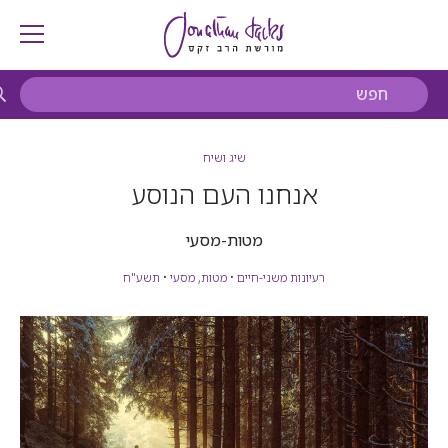
שיג ושיח
אנחנו העם הנוסע
מטות-מסעי
רעיונות משני-חיים
•
מטות
,
מסעי
•
תשע"ח