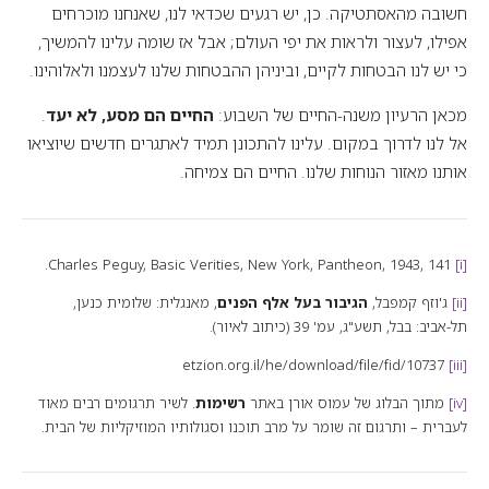
חשובה מהאסתטיקה. כן, יש רגעים שכדאי לנו, שאנחנו מוכרחים
אפילו, לעצור ולראות את יפי העולם; אבל אז שומה עלינו להמשיך,
כי יש לנו הבטחות לקיים, וביניהן ההבטחות שלנו לעצמנו ולאלוהינו.
מכאן הרעיון משנה-החיים של השבוע:
החיים הם מסע, לא יעד
.
אל לנו לדרוך במקום. עלינו להתכונן תמיד לאתגרים חדשים שיוציאו
אותנו מאזור הנוחות שלנו. החיים הם צמיחה.
Basic Verities
, New York, Pantheon, 1943, 141.
Charles Peguy,
[i]
[ii]
ג'וזף קמפבל,
הגיבור בעל אלף הפנים
, מאנגלית: שלומית כנען,
תל-אביב: בבל, תשע"ג, עמ' 39 (כיתוב לאיור).
etzion.org.il/he/download/file/fid/10737
[iii]
[iv]
מתוך הבלוג של עמוס אורן באתר
רשימות
. לשיר תרגומים רבים מאוד
לעברית – ותרגום זה שומר על מרב תוכנו וסגולותיו המוזיקליות של הבית.