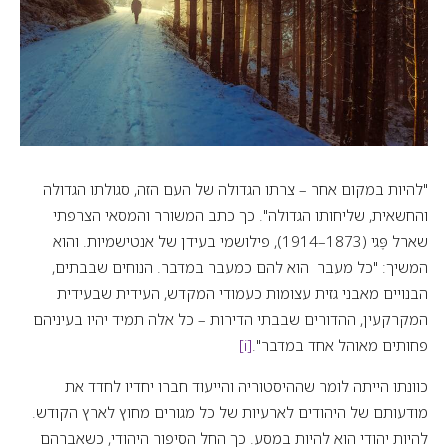
"להיות במקום אחר – צרתו הגדולה של העם הזה, סגולתו הגדולה
והחשאית, שליחותו הגדולה". כך כתב המשורר והמסאי הצרפתי
שארל פֶּגי (1873–1914), פילושמי בעידן של אנטישמיות. והוא
המשיך: "כל מעבר הוא להם כמעבר במדבר. הנוחים שבבתים,
הבנויים מאבני גזית עצומות כעמודי המקדש, העידית שבעידית
המקרקעין, ההדורים שבבתי הדירות – כל אלה תמיד יהיו בעיניהם
פחותים מאוהל אחד במדבר".
[i]
כוונתו הייתה לומר שההיסטוריה והייעוד חברו יחדיו לחדד את
מודעותם של היהודים לארעיות של כל מגורים מחוץ לארץ הקודש.
להיות יהודי הוא להיות במסע. כך החל הסיפור היהודי, כשאברהם