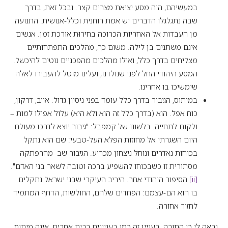
במעשיהם, היה מסע יציאת מצרים קצר. ובכל זאת, בדרך
שבה נתגלגלו הדברים יש אמת רוחנית וכלל-אנושית. התנועה
מן העבדות אל האחריות הכרוכה בחירוּת אורכת זמן. אנשים
אינם משתנים בן לילה. משום כך, מהלכים התפתחותיים
מצליחים בדרך כלל, ואילו מהלכים מהפכניים נוטים להיכשל.
המסע היהודי החל לפני שנולדנו, ועלינו מוטל להעבירו לאלה
שימשיכו בו אחרינו.
במיתוס, הגיבור בדרך כלל עומד בפני ניסיון גדול: אויב, דרקון,
כוח אפל. הוא (בדרך כלל זה הוא ולא היא) עלול אפילו למות –
ולקום לתחייה. בלשונו של קמפבל: "גיבור יוצא לדרכו מעולם
היום השגרתי אל מחוזות הפלא העל-טבעי: שם הוא נתקל
בכוחות נאדרים ונוחל ניצחון מכריע. הגיבור שב מהרפתקה
מסתורית זו כשבכוחו להשפיע ברכה וטובה לשאר בני האדם".
[ii]
הסיפור היהודי אחר. היריב העיקרי שבני ישראל נתקלים
בו הוא הם-עצמם: הפחדים שלהם, החולשות, הדחף המתמיד
לחזור אחורה.
נראה לי כי התורה, בעניין זה כמו בעניינים רבים אחרים, אינה מיתוס