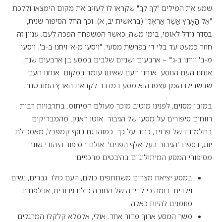
שמע את המילים "לֶךְ לְךָ" שקראו לו לעזוב את מקום הימצאו וללכת
"אֶל הָאָרֶץ אֲשֶׁר אַרְאֶךָּ" (בראשית יב, א). וכך החל הסיפור שנית,
בסדר גודל לאומי, בימי משה, כאשר המשפחה הפכה לעם. עניין זה
חוזר כמעט עד בלי די בפרשת מסעי: "ויסעו מ-א' ויחנו ב-ב'. ויסעו
מ-ב' ויחנו ב-ג'" – ארבעים ושניים שלבים במסע בן ארבעים שנה.
אנחנו העם הנוסע. אנחנו העם שאיננו עומד במקום. אנחנו העם
שבשבילו הזמן עצמו הוא מסע במדבר לקראת הארץ המובטחת.
במובן מסוים, לפנינו מוטיב מוכר מעולם המיתוס. בתרבויות רבות
רווחים סיפורים על מסעו של הגיבור. אוטו ראנק, מהמבריקים
בתלמידיו של פרויד, כתב על כך. כמוהו גם ג'וזף קמפבל, מאסכולת
יונג, בספרו 'הגיבור בעל אלף הפנים'. אולם הסיפור היהודי שונה
מסיפורי המסע המיתולוגיים בהיבטים מרכזיים:
במסע יציאת מצרים משתתפים כולם, העם כולו. גברים, נשים
וילדים. דומה כי לדידה של התורה כולנו גיבורים, או לפחות
מזומנים להיות כאלה.
משך המסע ארוך מדור אחד. אולי, אלמלא קלקלו המרגלים