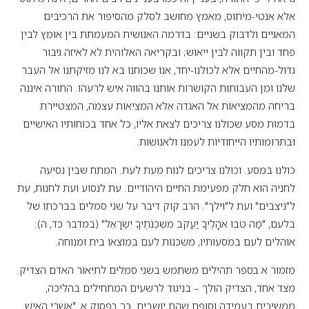
אלא אנטי-מיתוס, מאמץ מחושב לסלק מהסיפור את הרכיבים
המאגיים ולדבוק בשניים: בדרמה האנושית המעמתת בין אומץ לבין
פחד ובין תקווה לבין ייאוש; ובקריאה האלוהית לא לאיזה גיבור
גדול-מהחיים אלא לכולנו-יחד, אנו שכוחנו בא לנו מזיקתנו אל העבר
שלנו ומן העבותות הקושרות אותנו בהווה איש לרעהו. התורה איננה
בריחה מהמציאות אל האגדה אלא המציאות עצמה, המצטיירת
בדמות מסע שכולנו צריכים לצאת אליו, כל אחד בכוחותיו האישיים
ובתרומותיו הייחודיות לעמנו ולאנושות.
כולנו במסע. וכולנו צריכים לנוח מעת לעת. המתח שבין נסיעה
לחניה הוא חלק מפעימת החיים היהודיים. עת לנסוע ועת לחנות, עת
ל"ניצבים" ועת ל"וילך". הרב קוק דיבר על שני סמלים בברכתו של
בלעם, "מַה טֹּבוּ אֹהָלֶיךָ יַעֲקֹב מִשְׁכְּנֹתֶיךָ יִשְׂרָאֵל" (במדבר כד, ה):
אוהלים לעם במסעותיו, משכנות לעם במוצאו בית ומנוחה.
מזמור א בספר תהילים משתמש בשני סמלים לתיאור האדם הצדיק.
מצד אחד, הצדיק הולך – בניגוד לרשעים המתחילים בהליכה,
ממשיכים בעמידה וסופם שהם יושבים. כך בפסוק א, "אַשְׁרֵי הָאִישׁ