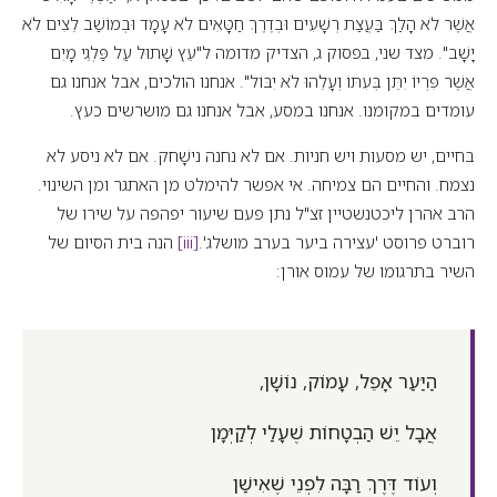
אֲשֶׁר לֹא הָלַךְ בַּעֲצַת רְשָׁעִים וּבְדֶרֶךְ חַטָּאִים לֹא עָמָד וּבְמוֹשַׁב לֵצִים לֹא
יָשָׁב". מצד שני, בפסוק ג, הצדיק מדומה ל"עֵץ שָׁתוּל עַל פַּלְגֵי מָיִם
אֲשֶׁר פִּרְיוֹ יִתֵּן בְּעִתּוֹ וְעָלֵהוּ לֹא יִבּוֹל". אנחנו הולכים, אבל אנחנו גם
עומדים במקומנו. אנחנו במסע, אבל אנחנו גם מושרשים כעץ.
בחיים, יש מסעות ויש חניות. אם לא נחנה נישָׁחק. אם לא ניסע לא
נצמח. והחיים הם צמיחה. אי אפשר להימלט מן האתגר ומן השינוי.
הרב אהרן ליכטנשטיין זצ"ל נתן פעם שיעור יפהפה על שירו של
רוברט פרוסט 'עצירה ביער בערב מושלג'.
[iii]
הנה בית הסיום של
השיר בתרגומו של עמוס אורן:
הַיַּעַר אָפֵל, עָמוֹק, נוֹשָׁן,
אֲבָל יֵשׁ הַבְטָחוֹת שֶׁעָלַי לְקַיְּמָן
וְעוֹד דֶּרֶךְ רַבָּה לִפְנֵי שֶׁאִישַׁן