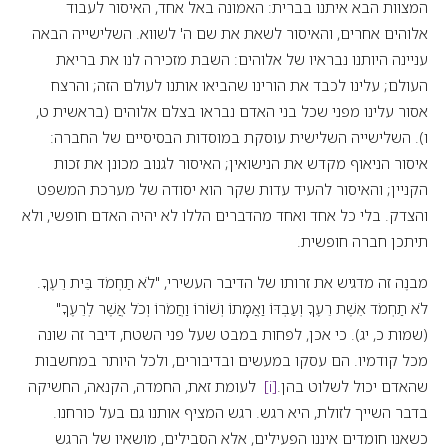
המצוות הבא איתנו בברית: האמונה באל אחד, האיסור לעבוד
אלוהים אחרים, והאיסור לשאת את שם ה' לשווא. השלישייה הבאה
עניינה היותנו נבראיו של אלוהים: השבת מזכירה לנו את בריאת
העולם; עלינו לכבד את הורינו שהביאו אותנו לעולם הזה; והרצח
אסור עלינו מפני שכל בני האדם נבראו בצלם אלוהים (בראשית ט,
ו). השלישייה השלישית עוסקת במוסדות הבסיסיים של החברה:
איסור הניאוף מקדש את הנישואין; האיסור לגנוב מכונן את זכות
הקניין; והאיסור להעיד עדות שקר הוא יסודה של מערכת המשפט
והצדק. בלי כל אחד ואחד מהדברים הללו לא יהיה האדם חופשי, ולא
תיתכן חברה חופשית.
מבנֶה זה מדגיש את זרותו של הדיבר העשירי, "לֹא תַחְמֹד בֵּית רֵעֶךָ.
לֹא תַחְמֹד אֵשֶׁת רֵעֶךָ וְעַבְדּוֹ וַאֲמָתוֹ וְשׁוֹרוֹ וַחֲמֹרוֹ וְכֹל אֲשֶׁר לְרֵעֶךָ"
(שמות כ, יג). כי אכן, לפחות במבט שעל פני השטח, דיבר זה שונה
מכל קודמיו. הם עסקו במעשים ובדיבורים, ולכל היותר במחשבות
שהאדם יכול לשלוט בהן.
[i]
לעומת זאת, החמדה, הקנאה, החשיקה
בדבר השייך לזולת, היא רגש. רגש המציף אותנו גם בעל כורחנו.
כשאנו חומדים איננו הפעילים, אלא הסבילים, מושאיו של הרגש