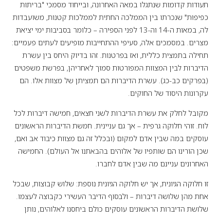
תעודות קדומות שנתגלו במאה האחרונה, ובייחוד מסמכי "בריתות
כפיפוּת" שנכרתו בין הממלכה החתית לממלכות קטנות, משועבדות
לה, במאות ה-14 וה-13 לפני הספירה – כלומר בסביבות ימי יציאת
מצרים. במסמכים אלה, סעיפי ההתחייבות מופיעים לעתים פעמיים:
תחילה בתמצית כללית, ואז בפרטנות. זהו בדיוק היחס בין עשרת
הדיברות לבין המצוות המפורטות סמוך לאחריהן, בפרשת משפטים
(בפרקים כב-כג). עשרת הדיברות הם תמציתן של מצוות אלו. הם
עקרונות היסוד של החוקים.
מקובל לחלק את עשרת הדיברות לשני חצאים, חמישה דיברות לכל
לוח. זוהי חלוקה גרפית – אך גם עניינית. חמשת הדיברות הראשונים
עוסקים במה שבין אדם למקום (ובכלל זה גם מצוות כיבוד אב ואם,
שכן הורינו הם שותפיו של אלוהים בהבאתנו אל העולם). החמישה
האחרונים עניינם מה שבין אדם לחברו.
זו חלוקה הגיונית, אך יש חלוקה הגיונית נוספת: שלוש קבוצות, שבכל
אחת מהן שלושה דיברות – ולבסוף הדיבר העשירי כקבוצה לעצמו.
שלושת הדיברות הראשונים עוסקים כולם ביחסנו לאלוהים, נותן