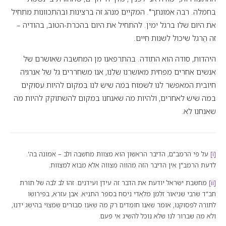
בחמלה. רבה אמונתך". המקיים מנהג זה ברצינות ובהתכוונות מתחיל
את היום שלו ברגל ימין. להתחיל את היום בהכרת-הטוב, בהודיה –
זה הֶרגל שיכול לשנות חיים.
היהדות, סודהּ הוא התודה. בהתרפאנו מן המחשבה שאושרם של
אנשים אחרים מפחית מאושרנו שלנו, אנו משחררים גל של אנרגיה
חיובית המאפשר לנו לשמוח במה שיש לנו בִּמקום להיות עסוקים
במה שיש לאחרים, ולהיות מה שאנחנו במקום להשתוקק להיות מה
שאנחנו לא.
[i]
על פי הרמב"ם, הדיבר הראשון הוא מצוות מחשבה ולב – אמונה בה'.
לדעת הרמב"ן אין הדיבר הזה מהווה מצווה אלא מבוא למצוות.
[ii]
מחשבת ישראל יודעת את הדבר זה עידן ועידנים. זהו לב לבה של תורת
חב"ד שרבי שניאור זלמן מלאדי ניסח בספר התניא. אבן עזרא, בפירושו
לתורה לפסוקנו, אומר שאנו חומדים רק מה שאנו סבורים שמצוי בהישג ידנו,
ולא מה שברור לנו שלא נוכל להשיג אי פעם.