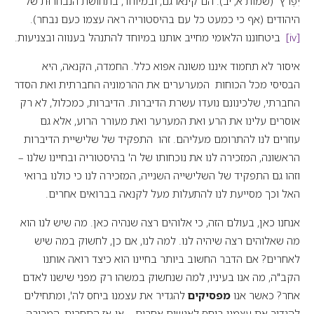
יִפְרֹץ" (שמות א, יב). הם קינאו גם, ובמיוחד, בתחושת הנבחרוּת של
היהודים (אף כי כמעט כל עם בהיסטוריה ראה עצמו כעם נבחר).
[iv]
ביטחוננו הלאומי מחייב אותנו במיוחד להתנהל בענווה ובצניעות.
איסור לא תחמוד איננו משונה אפוא כלל. החמדה, הקנאה, היא
הבסיסי מכל הכוחות המערערים את ההרמוניה החברתית ואת הסדר
החברתי, שלכינונם נועדו עשרת הדיברות. הדיברות, כמכלול, לא רק
אוסרים עלינו את הרע ואת המערער ואת מעורר הרוע, אלא גם
עוזרים לנו להתרומם מעליהם. זהו התפקיד של שלישיית הדיברות
הראשונה, המזכירה לנו את נוכחותו של ה' בהיסטוריה ובחיינו שלנו –
וזהו גם התפקיד של השלישייה השנייה, המזכירה לנו כי כולנו ברואי
האל וכך מסייעת לנו להתעלות מעל לקנאה בברואים אחרים.
אנחנו כאן, בעולם הזה, כי אלוהים רצה שנהיה כאן. מה שיש לנו הוא
מה שאלוהים רצה שיהיה לנו. למה לנו, אם כן, לחשוק במה שיש
לאחרים? אם הדבר החשוב ביותר בחיינו הוא כיצד רואה אותנו
הקב"ה, מה אנו בעיניו, למה שנחשוק במשהו רק מפני שישנו לאדם
אחר? כאשר אנו
מפסיקים
להגדיר את עצמנו ביחס לה', ומתחילים
להגדיר את עצמנו ביחס לאנשים אחרים – או-אז התחרות, המריבה,