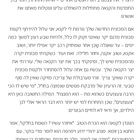
החמדנות והקנאה מתחילות להשתלט עלינו ונוטלות מאתנו את
אושרנו.
אם המכונית החדשה שלך גורמת לי לקנא, אני עלול להידחף לקנות
מכונית מדגם יקר שאינני זקוק לו כלל, ולהיות שבע רצון למשך כמה
ימים – עד שאגלה שָכֵן אחר שמחזיק רכב יקר אפילו יותר, ושוב
אקנא, ושוב אקנה, וחוזר חלילה. זאת ועוד: כשקניתי מכונית יקרה
מהמכונית שיש לך, וסיפקתי בכך את יצר הקנאה שלי, עוררתי את
יצר הקנאה שלך. עכשיו גם אתה עלול להסתחרר ולקנות מכונית
יקרה שאינך צריך. זוהי מערבולת של צריכה מזיקה שאין לה סוף
טבעי. זה הרעיון של מדבקת-פגושים שנפוצה בחו"ל, "מי שיש לו הכי
הרבה צעצועים כשהוא מת – הוא המנצח". המילה החשובה כאן היא
"צעצועים", שכן התחרות למי יש יותר היא דבר הראוי אולי לגן
הילדים, אך ודאי לא לחיים הבוגרים.
הנוגדן לקנאה הוא הכרת-הטוב. "איזוהי עשיר? השמח בחלקו", אמר
התנא בן זומא. מנהג יהודי ידוע ויפהפה הוא לומר מדי בוקר, עם
ההתעוררות, "מודה אני לפניך, מלך חי וקיים, שהחזרת בי נשמתי