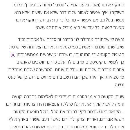
התוקף אותנו (ואכן, בלעז, המילה "פסיבי" מקורה ב"פסיון", כלומר
תשוקה). איך אפשר לאסור עלינו דבר שלא אנו עושים, אלא הוא
נעשה בנו? וגם אם אפשר – מה כל כך נורא ברגש התוקף אותנו
מפעם לפעם, כל עוד אין הוא מוביל אותנו למעשה?
נראה לי שהתורה מנחילה לנו בדיבר זה סדרה של אמתות יסוד
שלבוֹשתֵנו שכחנו. ראשית, כפי שמלמדת אותנו הצלחתה של שיטת
הטיפול הקוגניטיבי-התנהגותי, רגשותינו מושפעים ממחשבותינו.
[ii]
כך למשל נרקיסיסטים מרבים להיעלב כי הם חושבים שאנשים
אחרים מדברים עליהם או שוללים אותם. המחשבה שלהם מנותקת
מהמציאות, אך היות שכך הם חושבים הם מרגישים רגש כן של כעס
וטינה.
שנית, הקנאה היא מן הגורמים העיקריים לאלימות בחברה. קנאה
גרמה ליאגו להוליך את אותלו שולל, והתוצאות היו רצחניות. ובתורתנו
– הקנאה היא שגרמה לקין לרצוח את הבל. בגלל תופעת הקנאה
חששו אברהם, ואחריו יצחק, לחייהם כאשר רעב ששרר בארץ אילץ
אותם לנדוד לתחומי ממלכות זרות. הם חששו שהיות שהם נשואים