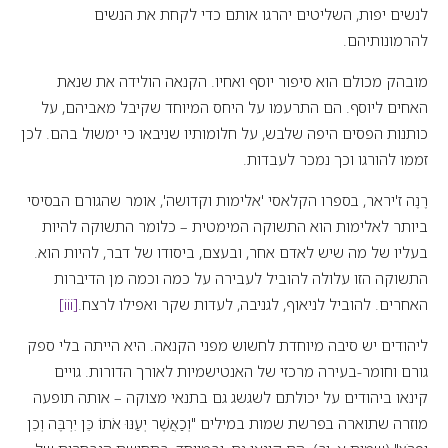
לנשים יפות, השליטים יהרגו אותם כדי לקחת את הנשים
להרמונותיהם.
מובהק מכולם הוא סיפור יוסף ואחיו. הקנאה הולידה את שנאת
האחים ליוסף. הם התרעמו על היחס המיוחד שקיבל מאביהם, על
כותנות הפסים היפה שלבש, על חלומותיו שניבאו כי ימשול בהם. לכן
זממו להורגו וכך נמכר לעבדות.
רֶנֶה ז'יראר, בספרו הקלאסי 'אלימות וקדושה', אומר שהגורם הבסיסי
ביותר לאלימות הוא התשוקה המימטית – כלומר התשוקה להיות
בעליו של מה שיש לאדם אחר, ובעצם, ביסודו של דבר, להיות הוא.
התשוקה הזו עלולה להוביל לעבירה על כמה וכמה מן הדיברות
האחרים. להוביל לניאוף, לגניבה, לעדות שקר ואפילו לרצח.
[iii]
ליהודים יש סיבה מיוחדת לחשוש מפני הקנאה. היא הייתה בלי ספק
גורם וחומר-בעירה מרכזי של האנטישמיות לאורך הדורות. גויים
קינאו ביהודים על יכולתם לשגשג גם בתנאי מצוקה – אותה תופעה
מוזרה שתוארה בפרשת שמות במילים "וְכַאֲשֶׁר יְעַנּוּ אֹתוֹ כֵּן יִרְבֶּה וְכֵן