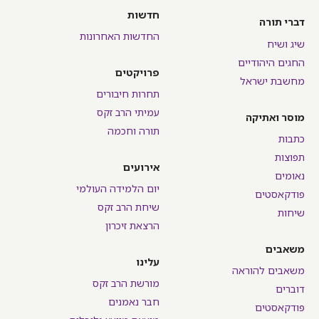
חדשות
דברי תורה
החדשות האחרונות
שיג ושיח
החגים היהודיים
פרויקטים
מחשבת ישראל
תחרות חיבורים
עמיתי הרב זקס
מוסר ואתיקה
תורה וחכמה
כתבות
תפוצות
אירועים
נאומים
יום הלמידה העולמי
פודקאסטים
שיחת הרב זקס
שיחות
הרצאת זיכרון
משאבים
עלינו
משאבים להוראה
מורשת הרב זקס
דוברים
חבר נאמנים
פודקאסטים