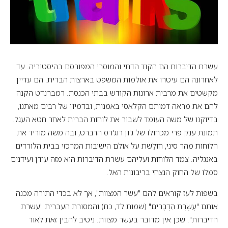
עשרת הדיברות הם הקוד הדתי והמוסרי המפורסם בהיסטוריה. עד
לאחרונה הם עיטרו את אולמות המשפט בארצות הברית. הם עדיין
מקשטים את מרבית ארונות הקודש בבתי הכנסת. רמברנדט הקנה
להם את מראה דמותם הקלאסי באמנות, ובדמיון של רבים מאתנו,
בדיוקנו של משה העומד לשבור את לוחות הברית לאחר חטא העגל.
תמונת ענק פרי מכחולו של ג'ון רוג'רס הרברט, ובה משה מוריד את
הלוחות מהר סיני, חולֶשת על אולם הישיבות המרכזי בבית הלורדים
באנגליה. צמד הלוחות ועליהם עשרת הדיברות הוא מזה עידן ועידנים
סמלו של החוק הנצחי בריבונות האל.
בשפות לעז קוראים להם "עשר המצוות", אך לא בכדי התורה מכנה
אותם "עֲשֶׂרֶת הַדְּבָרִים" (שמות לד, כח) והמסורת העברית "עשרת
הדיברות". שכן אין מדובר בעשר מצוות. ניטיב להבין זאת לאור