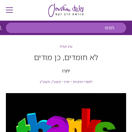
שיג ושיח
לא חומדים, כן מודים
יתרו
לימודי רוחניות
•
יתרו
•
תשע"ו
,
תשפ"ג