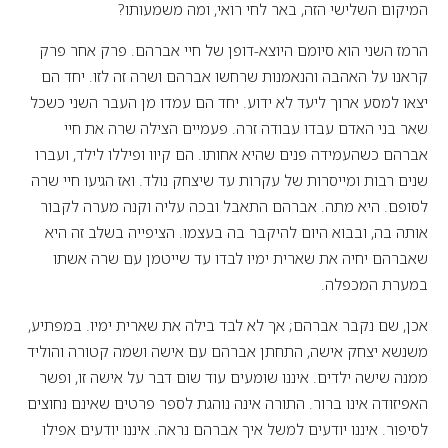
המיקום השלישי הזה, באר לחי רואי, ומה משמעותו?
הרמז השני הוא סיומם היוצא-דופן של חיי אברהם. פרק אחר פרק
קראנו על האהבה והנאמנות שרחשו אברהם ושרה זה לזו. יחד הם
יצאו למסע ארוך ליעד לא ידוע. יחד הם עמדו מן העבר השני כשכל
שאר בני האדם עבדו עבודה זרה. פעמיים הצילה שרה את חיי
אברהם כשהעמידה פנים שהיא אחותו. הם קיוו ופיללו לילד, ועברו
שנים רבות ומייסרות של עקרות עד שיצחק נולד. ואז הגיעו חיי שרה
לסופם. היא מתה. אברהם התאבל ובכה עליה וקנה מערה לקבור
אותה בה, ובבוא היום להיקבר בה בעצמו. הציפייה בשלב זה היא
שאברהם יחיה את שארית ימיו לבדו עד שייטמן עם שרה אשתו
במערת המכפלה.
אכן, שם נקבר אברהם; אך לא לבד בילה את שארית ימיו. במפתיע,
משנשא יצחק אישה, התחתן אברהם עם אישה ושמה קטורה והוליד
ממנה שישה ילדים. איננו שומעים עוד שום דבר על אישה זו, ופשר
האפיזודה אינו ברור. התורה אינה נוהגת לספר פרטים שאינם נחוצים
לסיפור. איננו יודעים למשל איך אברהם נראה. איננו יודעים אפילו