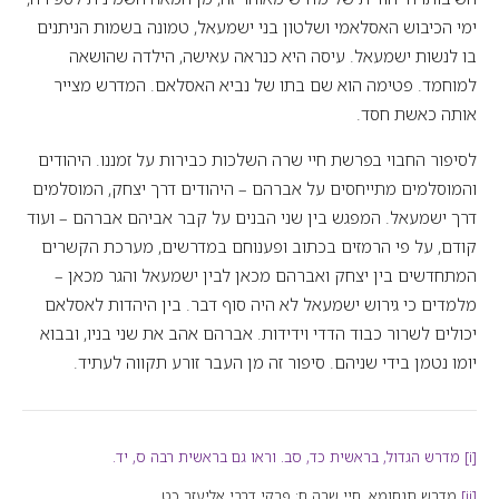
ימי הכיבוש האסלאמי ושלטון בני ישמעאל, טמונה בשמות הניתנים
בו לנשות ישמעאל. עיסה היא כנראה עאישה, הילדה שהושאה
למוחמד. פטימה הוא שם בתו של נביא האסלאם. המדרש מצייר
אותה כאשת חסד.
לסיפור החבוי בפרשת חיי שרה השלכות כבירות על זמננו. היהודים
והמוסלמים מתייחסים על אברהם – היהודים דרך יצחק, המוסלמים
דרך ישמעאל. המפגש בין שני הבנים על קבר אביהם אברהם – ועוד
קודם, על פי הרמזים בכתוב ופענוחם במדרשים, מערכת הקשרים
המתחדשים בין יצחק ואברהם מכאן לבין ישמעאל והגר מכאן –
מלמדים כי גירוש ישמעאל לא היה סוף דבר. בין היהדות לאסלאם
יכולים לשרור כבוד הדדי וידידות. אברהם אהב את שני בניו, ובבוא
יומו נטמן בידי שניהם. סיפור זה מן העבר זורע תקווה לעתיד.
[i]
מדרש הגדול, בראשית כד, סב. וראו גם בראשית רבה ס, יד.
[ii]
מדרש תנחומא, חיי שרה ח; פרקי דרבי אליעזר כט.