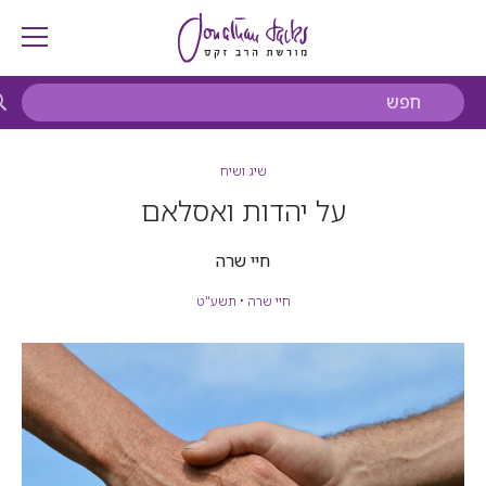
שיג ושיח
על יהדות ואסלאם
חיי שרה
חיי שרה
•
תשע"ט