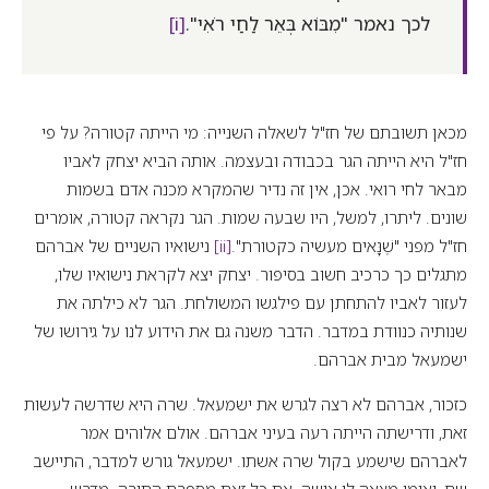
לכך נאמר "מִבּוֹא בְּאֵר לַחַי רֹאִי".
[i]
מכאן תשובתם של חז"ל לשאלה השנייה: מי הייתה קטורה? על פי
חז"ל היא הייתה הגר בכבודה ובעצמה. אותה הביא יצחק לאביו
מבאר לחי רואי. אכן, אין זה נדיר שהמקרא מכנה אדם בשמות
שונים. ליתרו, למשל, היו שבעה שמות. הגר נקראה קטורה, אומרים
חז"ל מפני "שֶׁנָּאים מעשיה כקטורת".
[ii]
נישואיו השניים של אברהם
מתגלים כך כרכיב חשוב בסיפור. יצחק יצא לקראת נישואיו שלו,
לעזור לאביו להתחתן עם פילגשו המשולחת. הגר לא כילתה את
שנותיה כנוודת במדבר. הדבר משנה גם את הידוע לנו על גירושו של
ישמעאל מבית אברהם.
כזכור, אברהם לא רצה לגרש את ישמעאל. שרה היא שדרשה לעשות
זאת, ודרישתה הייתה רעה בעיני אברהם. אולם אלוהים אמר
לאברהם שישמע בקול שרה אשתו. ישמעאל גורש למדבר, התיישב
שם, ואימו מצאה לו אישה. את כל זאת מספרת התורה. מדרש