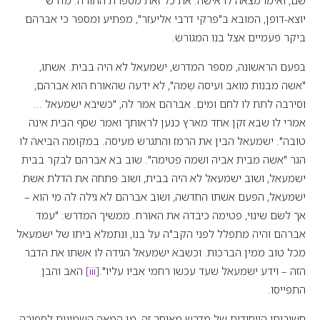
יוצא-דופן, המובא ב"פרקי דרבי אליעזר", מפתיע ומספר כי אברהם
ביקר פעמיים אצל בנו המגורש.
בפעם הראשונה, מספר המדרש, ישמעאל לא היה בבית. אשתו,
"אשה מבנות מואב ועיסה שְמהּ", לא ידעה שהאורח הוא אברהם,
וסירבה לתת לו לחם ומים. אברהם אמר לה, "כשיבֹא ישמעאל ...
אמרי לו שבא זקן אחד מארץ כנען לראותך ואמר שסף הבית אינה
טובה". ישמעאל הבין את הרמז והתגרש מעיסה. במקומה הביאה לו
הגר "אשה מבית אביה ושמה פטימה". שוב בא אברהם לבקר בבית
ישמעאל, ושוב ישמעאל לא היה בבית, ושוב פתחה את הדלת אשת
ישמעאל, הפעם אשתו החדשה, ושוב אברהם לא גילה לה מי הוא –
אך לשם שינוי, פטימה כיבדה את האורח. ממשיך המדרש: "עמד
אברהם והיה מתפלל לפני הקב"ה על בנו, ונתמלא ביתו של ישמעאל
מכל טוב ממין הברכות. וכשבא ישמעאל הגידה לו אשתו את הדבר
הזה – וידע ישמעאל שעד עכשו רחמי אביו עליו".
[iii]
האב והבן
התפייסו.
חשיבותו הייחודית של מדרש מאוחר זה, מן המאה השמינית לספירה,