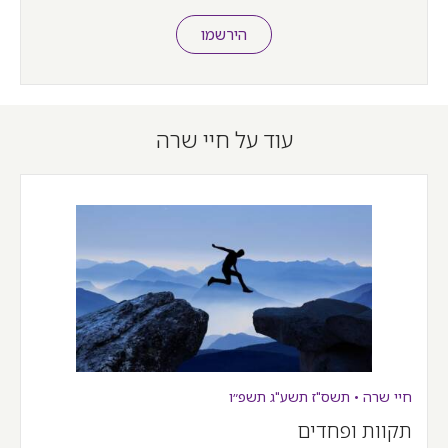
הירשמו
עוד על חיי שרה
חיי שרה
•
תשס"ז
תשע"ג
תשפ״ו
תקוות ופחדים