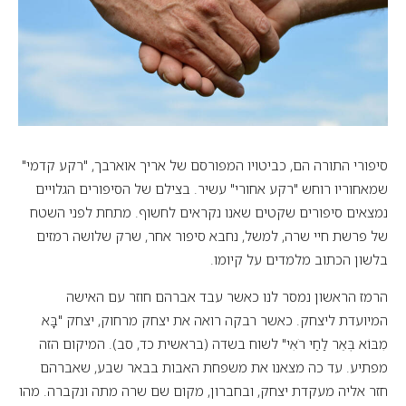
סיפורי התורה הם, כביטויו המפורסם של אריך אוארבך, "רקע קדמי"
שמאחוריו רוחש "רקע אחורי" עשיר. בצילם של הסיפורים הגלויים
נמצאים סיפורים שקטים שאנו נקראים לחשוף. מתחת לפני השטח
של פרשת חיי שרה, למשל, נחבא סיפור אחר, שרק שלושה רמזים
בלשון הכתוב מלמדים על קיומו.
הרמז הראשון נמסר לנו כאשר עבד אברהם חוזר עם האישה
המיועדת ליצחק. כאשר רבקה רואה את יצחק מרחוק, יצחק "בָּא
מִבּוֹא בְּאֵר לַחַי רֹאִי" לשוח בשדה (בראשית כד, סב). המיקום הזה
מפתיע. עד כה מצאנו את משפחת האבות בבאר שבע, שאברהם
חזר אליה מעקדת יצחק, ובחברון, מקום שם שרה מתה ונקברה. מהו