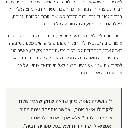
לא ציפינו שישמעאל ישתתף בלוויה. הרי הוא גורש למדבר לפני שנים
רבות, כשיצחק היה נער. עד כה חשבנו ששני אחים-למחצה אלה חיו
בבידוד גמור זה מזה. והנה התורה מפגישה אותם בקבורת אביהם,
כאילו הדבר מתבקש, ואינה מוסיפה על כך הסבר.
המוזרויות הללו לא חמקו מעיני חכמינו, וספרות המדרש רוקמת מהם
סיפור שובה לב. באר לחי רואי, המקום שיצחק הגיע ממנו כשרבקה
ראתה אותו, נזכר קודם לכן בסוף פרשת לך לך (טז, יד), כאשר הגר
ההרה שברחה משרה פגשה מלאך שאמר לה לשוב. הגר נתנה אז
למקום את שמו, שפירושו "הבאר לאל-חי הרואה אותי". על כך
מתבסס ר' אושעיה במדרש:
ר' אושעיה אומר, כיוון שראה יצחק שאביו שלח
ליקח לו אשה אמר, "אפשר אתייחד עמה ויהיה
אבי יושב לבדו? אלא אלך ואחזיר לו את הגר
ואמציא לו קורת רוח ולא יבטל מפריה ורביה".