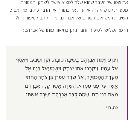
את שמו של העבד שהוא שלח למצוא אישה ליצחק. המסורת
מספרת לנו שהיה זה אליעזר, אך בתורה אין הדבר כתוב. מהי אם כן
חשיבות הנישואים השניים של אברהם, ומה זיקתם לסיפור חייו?
הרמז השלישי לסיפור החבוי ניתן בתיאור מותו של אברהם:
וַיִּגְוַע וַיָּמָת אַבְרָהָם בְּשֵׂיבָה טוֹבָה, זָקֵן וְשָׂבֵעַ, וַיֵּאָסֶף
אֶל עַמָּיו. וַיִּקְבְּרוּ אֹתוֹ יִצְחָק וְיִשְׁמָעֵאל בָּנָיו אֶל
מְעָרַת הַמַּכְפֵּלָה, אֶל שְׂדֵה עֶפְרֹן בֶּן צֹחַר הַחִתִּי
אֲשֶׁר עַל פְּנֵי מַמְרֵא, הַשָּׂדֶה אֲשֶׁר קָנָה אַבְרָהָם
מֵאֵת בְּנֵי חֵת. שָׁמָּה קֻבַּר אַבְרָהָם וְשָׂרָה אִשְׁתּוֹ.
כה, ח-י