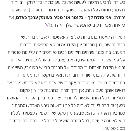
כשורה, להביע חרטה, לעשות את כל שביכולתו כדי לתקן, ובייחוד
להימנע מחזרה על המעשה כשנקרית הזדמנות נוספות (כפי שעשה
יהודה).
אני סולח לך – כלומר אני מכיר בעומק ערכך כאדם
, אף
כי אתה ואני יודעים שהמעשה שלך היה רע.
[v]
הסליחה קיימת בתרבויות של צדק-ואשמה. לא בתרבויות של
כבוד-ובושה, כגון תרבות יוון הקדומה ורומא הפגאנית. תרבות
המערב בת זמננו, שהוגים חילונים רבים מייחסים לה עליונות מוסרית
על פני האתיקה המקראית, היא בעצם, לטוב או לרע, נסיגה אל יוון
ורומא הקדם-נוצריות. זו מהותה של תרבות הביוש הפומבי, השיימינג,
הרוחשת עתה בתקשורת החברתית ואף בתקשורת הממוסדת.
בתרבויות בושה, משימתו העיקרית של אדם היא לא להיחשף; כי אם
רואים אותך פעם אחת, אין דרך חזרה. בתרבות כזו, אין מקום
לסליחה. לכל היותר אפשר לקוות לריצוי. כמו ביוון העתיקה, הנאשם
טוען "זה קרה לי; זה לא היה כל כך נורא; זה טבע האדם; נסחפתי".
כמו ביוון העתיקה, הוא מבצע מין טקס של השפלה עצמית. לסליחה
הוא לא יזכה לעולם; לכל היותר הוא יכול לייחל לשכחה. זוהי תרבות
מסוג מכוער.