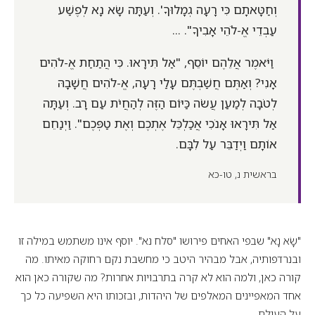
וְחַטָּאתָם כִּי רָעָה גְמָלוּךָ'. וְעַתָּה שָׂא נָא לְפֶשַׁע
עַבְדֵי אֱ-לֹהֵי אָבִיךָ". ...
וַיֹּאמֶר אֲלֵהֶם יוֹסֵף, "אַל תִּירָאוּ. כִּי הֲתַחַת אֱ-לֹהִים
אָנִי? וְאַתֶּם חֲשַׁבְתֶּם עָלַי רָעָה, אֱ-לֹהִים חֲשָׁבָהּ
לְטֹבָה לְמַעַן עֲשֹׂה כַּיּוֹם הַזֶּה לְהַחֲיֹת עַם רָב. וְעַתָּה
אַל תִּירָאוּ אָנֹכִי אֲכַלְכֵּל אֶתְכֶם וְאֶת טַפְּכֶם". וַיְנַחֵם
אוֹתָם וַיְדַבֵּר עַל לִבָּם.
בראשית נ, טו-כא
"שָׂא נָא" שבפי האחים פירושו "סלח נא". יוסף אינו משתמש במילה זו
ובנרדפותיה, אבל מבהיר היטב כי מחשבת נקם רחוקה מאיתו. מה
קורה כאן, ולמה הוא לא קרה בתרבויות אחרות? מה שקורה כאן הוא
אחד המאפיינים המאלפים של היהדות, ובזכותו היא השפיעה כל כך
על העולם.