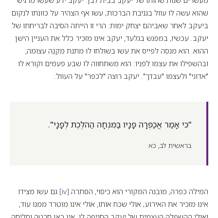
מעשרים שנות שהותו של יעקב בבית לבן. יעקב ידע שעשו מרגיש
שהוא עשה לו עוול בגניבת הברכות; עשו אף הצהיר על כוונתו לנקום
ביעקב לאחר שאביהם יצחק ימות: הרי זו הייתה הסיבה לבריחתו של
יעקב. עכשיו, במפגש בגלעד, יעקב אינו מזכיר כלל את העניין הישן
ההוא. הוא מנסה לפייס את עשו בשולחו לו מתנת מִקְנֶה עצומה,
ובהשפילו את עצמו לפניו: הוא משתחווה לו שבע פעמים וקורא לו
"אדוני" ולעצמו "עבדך". יעקב רוצה "לכפר" על העוול:
"כִּי אָמַר אֲכַפְּרָה פָנָיו בַּמִּנְחָה הַהֹלֶכֶת לְפָנָי".
בראשית לב, כא
המילה כפרה, מובנה המקורי הוא כיסוי, הסתרה.
[iv]
גם עשו מצידו
אינו מזכיר את האירוע; אולי שכח אותו, אולי אינו מוטרד ממנו עוד,
ואולי ההשפלה העצמית של יעקב החניפה לו. אין כאן חרטה וסליחה,