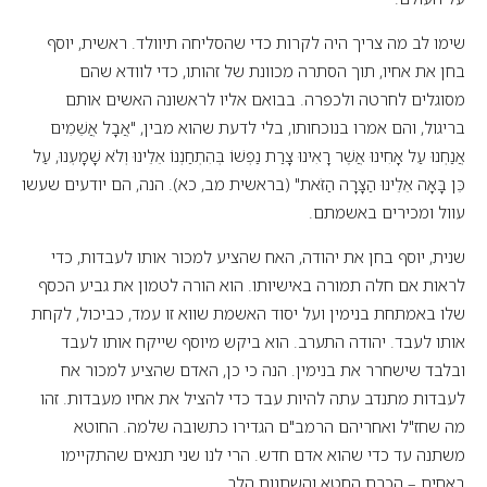
שימו לב מה צריך היה לקרות כדי שהסליחה תיוולד. ראשית, יוסף
בחן את אחיו, תוך הסתרה מכוונת של זהותו, כדי לוודא שהם
מסוגלים לחרטה ולכפרה. בבואם אליו לראשונה האשים אותם
בריגול, והם אמרו בנוכחותו, בלי לדעת שהוא מבין, "אֲבָל אֲשֵׁמִים
אֲנַחְנוּ עַל אָחִינוּ אֲשֶׁר רָאִינוּ צָרַת נַפְשׁוֹ בְּהִתְחַנְנוֹ אֵלֵינוּ וְלֹא שָׁמָעְנוּ, עַל
כֵּן בָּאָה אֵלֵינוּ הַצָּרָה הַזֹּאת" (בראשית מב, כא). הנה, הם יודעים שעשו
עוול ומכירים באשמתם.
שנית, יוסף בחן את יהודה, האח שהציע למכור אותו לעבדות, כדי
לראות אם חלה תמורה באישיותו. הוא הורה לטמון את גביע הכסף
שלו באמתחת בנימין ועל יסוד האשמת שווא זו עמד, כביכול, לקחת
אותו לעבד. יהודה התערב. הוא ביקש מיוסף שייקח אותו לעבד
ובלבד שישחרר את בנימין. הנה כי כן, האדם שהציע למכור אח
לעבדות מתנדב עתה להיות עבד כדי להציל את אחיו מעבדות. זהו
מה שחז"ל ואחריהם הרמב"ם הגדירו כתשובה שלמה. החוטא
משתנה עד כדי שהוא אדם חדש. הרי לנו שני תנאים שהתקיימו
באחים – הכרת החטא והשתנות הלב.