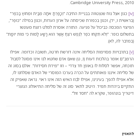
Cambridge University Press, 2010.
[iv]
כגון אצל נוח שנצטווה בבניית התיבה "וְכָפַרְתָּ אֹתָהּ מִבַּיִת וּמִחוּץ בַּכֹּפֶר"
(בראשית ו, יד), וכגון בכפורת שכיסתה על ארון העדות, וכגון במילה "כופֶר",
הפיצוי המכסה כביכול על פגיעה. התורה אוסרת למלט רוצח מעונשו
בתשלום כופר: "וְלֹא תִקְחוּ כֹפֶר לְנֶפֶשׁ רֹצֵחַ אֲשֶׁר הוּא רָשָׁע לָמוּת כִּי מוֹת יוּמָת"
(במדבר לה, לא).
[v]
בתרבויות מסוימות הסליחה אינה דורשת חרטה, תשובה וכדומה. אפילו
הרמב"ם אומר בהלכות דעות (ו, ט) שאם אדם שחטא לנו אינו מסוגל לסבול
תוכחה, אפשר לסלוח לו באופן חד צדדי – וזו "מידת חסידות". אולם בסוג זה
של סליחה איננו מאותתים על הכרה בערכו המוסרי של האדם שסלחנו לו,
אלא אפילו להפך: בעינינו, אפילו לבוז האיש הזה אינו ראוי. נראה שאפיק זה
התקיים ביהדות תמיד. היטיב לתאר סוג זה של סליחה התיאולוג הנוצרי
דיטריך בונהופר, שקרא לה "חסד זול".
להאזין