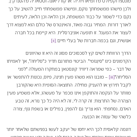
מונטגיו וקפיולט מ'רומיאו ויוליה' או קורליאונה וטטאליה מ'הסנדק'),
ולכן מישהו ממשפחתך נוקם, ומישהו ממשפחתי חייב להשיב על כך
נקם כדי לשמור על כבוד המשפחה, וכן הלאה וכן הלאה, לעיתים
לאורך דורות. המחיר גבוה מאוד, והאינטרס של כולם הוא למצוא דרך
לעצור את המעגל. זו תופעה אוניברסלית. היא קיימת בכל חברה
אנושית, וגם בכמה חברות של בעלי חיים.
[ii]
הדרך הרווחת לשים קץ לסכסוכים מסוג זה היא זו שהיוונים
הקדמונים כינו "סיגְנוֹמי". הביטוי מתורגם תדיר כ"סליחה", אך לאמיתו
של דבר – כפי שמראה דיוויד קונסטאן במחקרו המעולה "לפני
הסליחה"
[iii]
– מובנו הוא משהו מעין חנינה, פיוס, נכונות להתפשר או
לקבל תירוץ או להעניק מחילה. התוצאה הסופית היא שהקורבן
מוותר על הנקמה והתוקפן אינו מכפר על מעשהו, אלא משמיע מעין
הצהרה של התרצוּת: זה קרה לי; זה לא היה כל כך נורא; זה טבע
האדם; נסחפתי. הוא צריך גם להפגין, במילים או בשפת גוף, צורה
כלשהי של ענווה או הכנעה.
דוגמה קלאסית לכך היא יחסו של יעקב לעשו בפגישתם שלאחר יותר