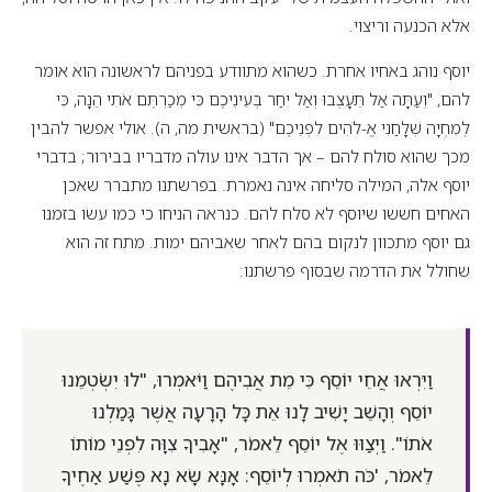
אלא הכנעה וריצוי.
יוסף נוהג באחיו אחרת. כשהוא מתוודע בפניהם לראשונה הוא אומר
להם, "וְעַתָּה אַל תֵּעָצְבוּ וְאַל יִחַר בְּעֵינֵיכֶם כִּי מְכַרְתֶּם אֹתִי הֵנָּה, כִּי
לְמִחְיָה שְׁלָחַנִי אֱ-לֹהִים לִפְנֵיכֶם" (בראשית מה, ה). אולי אפשר להבין
מכך שהוא סולח להם – אך הדבר אינו עולה מדבריו בבירור; בדברי
יוסף אלה, המילה סליחה אינה נאמרת. בפרשתנו מתברר שאכן
האחים חששו שיוסף לא סלח להם. כנראה הניחו כי כמו עשׂו בזמנו
גם יוסף מתכוון לנקום בהם לאחר שאביהם ימות. מתח זה הוא
שחולל את הדרמה שבסוף פרשתנו:
וַיִּרְאוּ אֲחֵי יוֹסֵף כִּי מֵת אֲבִיהֶם וַיֹּאמְרוּ, "לוּ יִשְׂטְמֵנוּ
יוֹסֵף וְהָשֵׁב יָשִׁיב לָנוּ אֵת כָּל הָרָעָה אֲשֶׁר גָּמַלְנוּ
אֹתוֹ". וַיְצַוּוּ אֶל יוֹסֵף לֵאמֹר, "אָבִיךָ צִוָּה לִפְנֵי מוֹתוֹ
לֵאמֹר, 'כֹּה תֹאמְרוּ לְיוֹסֵף: אָנָּא שָׂא נָא פֶּשַׁע אַחֶיךָ