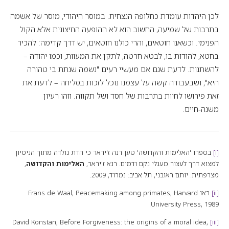
לכן היהדות עומדת כחלופה הנצחית. במוסר היהודי, מוסר של אשמה
בתרבות של שמיעה, החשוב הוא לא ההופעה החיצונית אלא הקול
הפנימי. וכשאנו חוטאים, והרי כולנו חוטאים, יש דרך קדימה: להכיר
בחטא, להודות בו, לבטא חרטה, לתקן את המעוות, וכמו יהודה –
להשתנות. לדעת שגם אם מעשיי רעים "נשמה שנתת בי טהורה
היא", ושבעבודה קשה על עצמנו נוכל לזכות בסליחה – לדעת את
זאת פירושו לחיות בתרבות של חסד ושל תקווה. וזהו רעיון
משנה-חיים.
[i]
בספרו 'האלימות והקדושה' טען רנה ז'יראר כי הדת נולדה מתוך הניסיון
למצוא דרך לעצור מעגלי נקם ודמים. רנא ז'יראר,
האלימות והקדושה
,
מצרפתית: יותם ראובני, תל אביב: נמרוד, 2009.
[ii]
ראו Frans de Waal,
, Harvard
Peacemaking among primates
University Press, 1989.
Before Forgiveness: the origins of a moral idea,
David Konstan,
[iii]