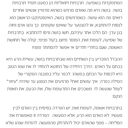
המתמקדות בשמיעה. תרבויות ויזואליות הן כמעט תמיד תרבויות
בושה. בושה היא מה שאדם מרגיש כשהוא מדמיין אנשים אחרים
רואים מה הוא עושה. כשמרגישים בושה, האינסטינקט הראשון הוא
לנסות להתחבא, או להצטער על שאיננו שקופים. כך נהגו אדם וחוה
בגן עדן. הם הלכו אחר עיניהם, חשו בושה וניסו להתחבא. בתרבויות
של שמיעה, לעומת זאת, המוסר מיוצג בקול פנימי, קולה של תחושת
האשמה, שגם בחדרי חדרים אי אפשר להסתתר מפניו.
ההבדל המכריע בין השתיים הוא שבתרבויות בושה, עשיית-הרע היא
ככתם על האדם. הדרך היחידה של החוטא להחזיר לו את שמו הטוב
היא לכסות על הכתם במשהו. לכפר עליו במובנה המקורי של
המילה כפרה. איך עושים זאת? מרגיעים את הנפגע עד שיהיה "עיוור"
לעוול שנעשה לו. משככים את התרעומת שלו, את הכעס, את תאוות
הנקם.
בתרבויות אשמה, לעומת זאת, יש הפרדה בסיסית בין האדם לבין
מעשיו. לא האדם הוא הרע, אלא המעשה. הפרדה זו מאפשרת את
הסליחה – מפני שהאדם יכול להתרחק מהמעשה: להודות שנהג שלא