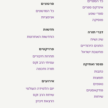
כל הספרים
סרטונים
אינדקס ספרים
כל הסרטונים
ספרי שמע
אנימציות
מוסיקה
חדשות
דברי תורה
החדשות האחרונות
שיג ושיח
החגים היהודיים
פרויקטים
מחשבת ישראל
תחרות חיבורים
עמיתי הרב זקס
מוסר ואתיקה
תורה וחכמה
כתבות
תפוצות
אירועים
נאומים
יום הלמידה העולמי
פודקאסטים
שיחת הרב זקס
שיחות
הרצאת זיכרון