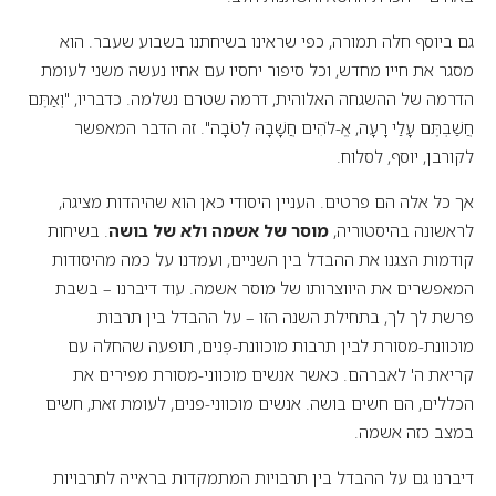
גם ביוסף חלה תמורה, כפי שראינו בשיחתנו בשבוע שעבר. הוא
מסגר את חייו מחדש, וכל סיפור יחסיו עם אחיו נעשה משני לעומת
הדרמה של ההשגחה האלוהית, דרמה שטרם נשלמה. כדבריו, "וְאַתֶּם
חֲשַׁבְתֶּם עָלַי רָעָה, אֱ-לֹהִים חֲשָׁבָהּ לְטֹבָה". זה הדבר המאפשר
לקורבן, יוסף, לסלוח.
אך כל אלה הם פרטים. העניין היסודי כאן הוא שהיהדות מציגה,
לראשונה בהיסטוריה,
מוסר של אשמה ולא של בושה
. בשיחות
קודמות הצגנו את ההבדל בין השניים, ועמדנו על כמה מהיסודות
המאפשרים את היווצרותו של מוסר אשמה. עוד דיברנו – בשבת
פרשת לך לך, בתחילת השנה הזו – על ההבדל בין תרבות
מוכוונת-מסורת לבין תרבות מוכוונת-פְּנים, תופעה שהחלה עם
קריאת ה' לאברהם. כאשר אנשים מוכווני-מסורת מפירים את
הכללים, הם חשים בושה. אנשים מוכווני-פנים, לעומת זאת, חשים
במצב כזה אשמה.
דיברנו גם על ההבדל בין תרבויות המתמקדות בראייה לתרבויות