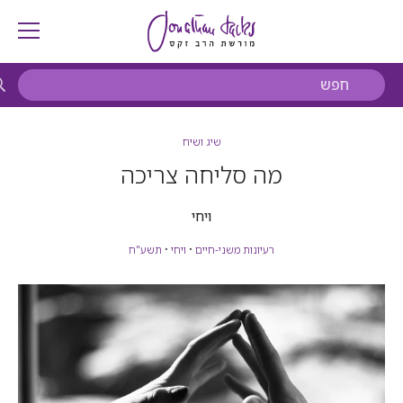
שיג ושיח
מה סליחה צריכה
ויחי
רעיונות משני-חיים
•
ויחי
•
תשע"ח