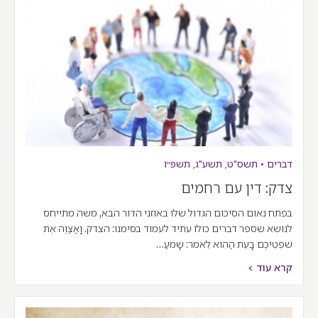
דברים
•
תשס"ט
,
תשע"ג
,
תשפ״ו
צדק: דין עם רחמים
בפתח נאום הסיכום הגדול שלו באוזני הדור הבא, משה מתייחס
לנושא שספר דברים כולו עתיד לעמוד בסימנו: הצדק. וָאֲצַוֶּה אֶת
שֹׁפְטֵיכֶם בָּעֵת הַהִוא לֵאמֹר: שָׁמֹעַ…
קרא עוד >