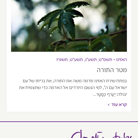
האזינו
•
תשס"ט
,
תשע"ג
,
תשע"ט
,
תשפ״ו
מטר התורה
בפתח שירת האזינו מדמה משה את התורה, את בריתו של עם
ישראל עם ה', למֵי הגשם היורדים אל האדמה כדי שתצמיח את
יבולה: יַעֲרֹף כַּמָּטָר…
קרא עוד >