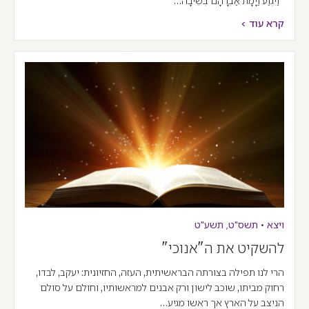
"וַיִּגְוַע וַיָּמָת אַבְרָהָם בְּשֵׂיבָה…
קרא עוד >
ויצא
•
תשס"ט
,
תשע"ט
להשקיט את ה"אנוכי"
הרי לנו תפילה בצורתה הבראשיתית, העזה, החזיונית: יעקב, לבדו,
רחוק מביתו, שוכב לישון ורק אבנים למראשותיו, וחולם על סולם
הניצב על הארץ אך ראשו מגיע…