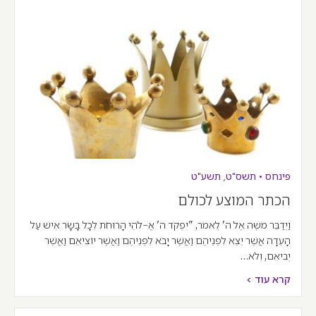
פינחס
•
תשס"ט
,
תשע"ט
הכתר המוצע לכולם
וַיְדַבֵּר מֹשֶׁה אֶל ה' לֵאמֹר, "יִפְקֹד ה' אֱ-לֹהֵי הָרוּחֹת לְכָל בָּשָׂר אִישׁ עַל
הָעֵדָה אֲשֶׁר יֵצֵא לִפְנֵיהֶם וַאֲשֶׁר יָבֹא לִפְנֵיהֶם וַאֲשֶׁר יוֹצִיאֵם וַאֲשֶׁר
יְבִיאֵם, וְלֹא…
קרא עוד >