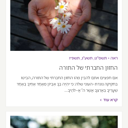
ראה
•
תשס"ט
,
תשע"ג
,
תשפ״ו
החזון החברתי של התורה
אם חפצים אתם להבין מהו החזון החברתי של התורה, הביטו
בחקיקה נוגדת-העוני שלה: כִּי יִהְיֶה בְךָ אֶבְיוֹן מֵאַחַד אַחֶיךָ בְּאַחַד
שְׁעָרֶיךָ בְּאַרְצְךָ אֲשֶׁר ה' אֱ-לֹהֶיךָ…
קרא עוד >