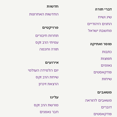
חדשות
דברי תורה
החדשות האחרונות
שיג ושיח
החגים היהודיים
פרויקטים
מחשבת ישראל
תחרות חיבורים
עמיתי הרב זקס
מוסר ואתיקה
תורה וחכמה
כתבות
תפוצות
אירועים
נאומים
יום הלמידה העולמי
פודקאסטים
שיחת הרב זקס
שיחות
הרצאת זיכרון
משאבים
עלינו
משאבים להוראה
מורשת הרב זקס
דוברים
חבר נאמנים
פודקאסטים