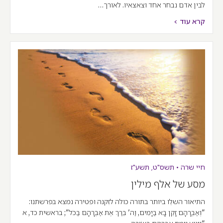
לבין אדם נבחר אחד וצאצאיו. לאורך…
קרא עוד >
חיי שרה
•
תשס"ט
,
תשע"ז
מסע של אלף מילין
התיאור השלֵו ביותר בתורה כולה לזִקנה ופטירה נמצא בפרשתנו:
"וְאַבְרָהָם זָקֵן בָּא בַּיָּמִים, וַה' בֵּרַךְ אֶת אַבְרָהָם בַּכֹּל"; בראשית כד, א