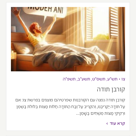
צו
•
תש"ע
,
תשס"ט
,
תשע"ב
,
תשפ"ה
קורבן תודה
קורבן תודה נמנה עם הקורבנות שפרטיהם מוצגים בפרשת צו: אִם
עַל תּוֹדָה יַקְרִיבֶנּוּ, וְהִקְרִיב עַל זֶבַח הַתּוֹדָה חַלּוֹת מַצּוֹת בְּלוּלֹת בַּשֶּׁמֶן
וּרְקִיקֵי מַצּוֹת מְשֻׁחִים בַּשָּׁמֶן…
קרא עוד >