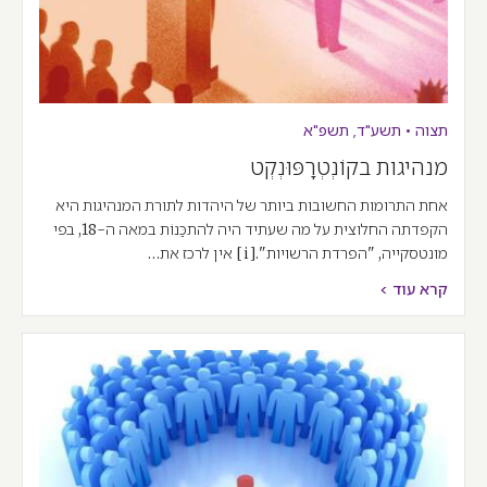
תצוה
•
תשע"ד
,
תשפ"א
מנהיגות בקוֹנְטְרָפּוּנְקְט
אחת התרומות החשובות ביותר של היהדות לתורת המנהיגות היא
הקפדתה החלוצית על מה שעתיד היה להתכַּנוֹת במאה ה-18, בפי
מונטסקייה, "הפרדת הרשויות".[i] אין לרכז את…
קרא עוד >