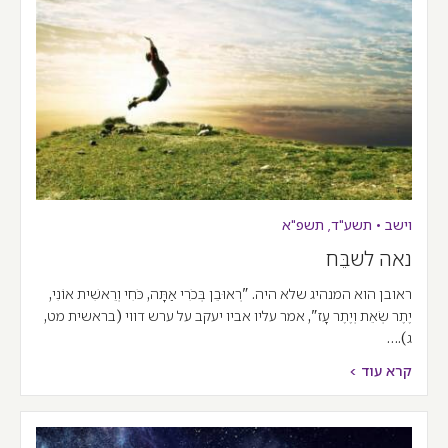
וישב
•
תשע"ד
,
תשפ"א
נאה לשבֵּח
ראובן הוא המנהיג שלא היה. "רְאוּבֵן בְּכֹרִי אַתָּה, כֹּחִי וְרֵאשִׁית אוֹנִי,
יֶתֶר שְׂאֵת וְיֶתֶר עָז", אמר עליו אביו יעקב על ערש דווי (בראשית מט,
ג).…
קרא עוד >