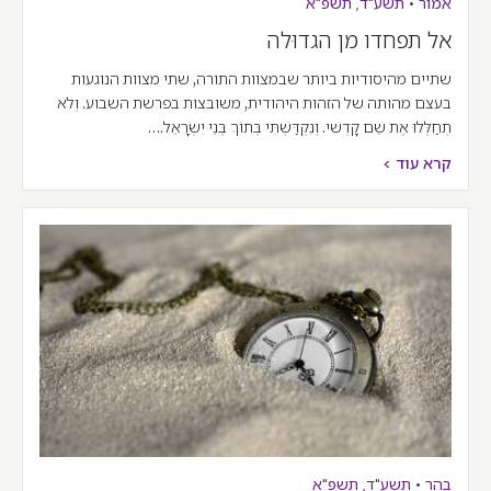
אמור
•
תשע"ד
,
תשפ"א
אל תפחדו מן הגדוּלה
שתיים מהיסודיות ביותר שבמצוות התורה, שתי מצוות הנוגעות
בעצם מהותה של הזהות היהודית, משובצות בפרשת השבוע. וְלֹא
תְחַלְּלוּ אֶת שֵׁם קָדְשִׁי. וְנִקְדַּשְׁתִּי בְּתוֹךְ בְּנֵי יִשְׂרָאֵל.…
קרא עוד >
בהר
•
תשע"ד
,
תשפ"א