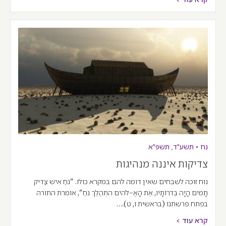
נח
•
תשע"ד
,
תשפ"א
צדיקות איננה מנהיגות
נוח זוכה לשבחים שאין דומה להם במקרא כולו. "נֹחַ אִישׁ צַדִּיק
תָּמִים הָיָה בְּדֹרוֹתָיו, אֶת הָאֱ-לֹהִים הִתְהַלֶּךְ נֹחַ", אומרת התורה
בפתח פרשתנו (בראשית ו, ט).…
קרא עוד >