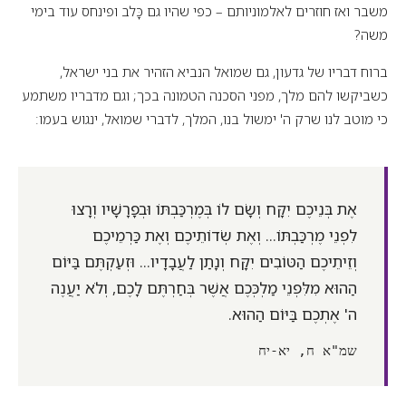
משבר ואז חוזרים לאלמוניותם – כפי שהיו גם כָּלב ופינחס עוד בימי
משה?
ברוח דבריו של גדעון, גם שמואל הנביא הזהיר את בני ישראל,
כשביקשו להם מלך, מפני הסכנה הטמונה בכך; וגם מדבריו משתמע
כי מוטב לנו שרק ה' ימשול בנו, המלך, לדברי שמואל, ינגוש בעמו:
אֶת בְּנֵיכֶם יִקָּח וְשָׂם לוֹ בְּמֶרְכַּבְתּוֹ וּבְפָרָשָׁיו וְרָצוּ
לִפְנֵי מֶרְכַּבְתּוֹ... וְאֶת שְׂדוֹתֵיכֶם וְאֶת כַּרְמֵיכֶם
וְזֵיתֵיכֶם הַטּוֹבִים יִקָּח וְנָתַן לַעֲבָדָיו... וּזְעַקְתֶּם בַּיּוֹם
הַהוּא מִלִּפְנֵי מַלְכְּכֶם אֲשֶׁר בְּחַרְתֶּם לָכֶם, וְלֹא יַעֲנֶה
ה' אֶתְכֶם בַּיּוֹם הַהוּא.
שמ"א ח, יא-יח