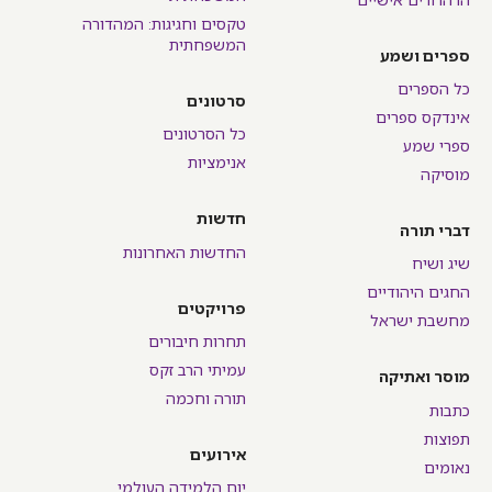
הרהרורים אישיים
טקסים וחגיגות: המהדורה
המשפחתית
ספרים ושמע
כל הספרים
סרטונים
אינדקס ספרים
כל הסרטונים
ספרי שמע
אנימציות
מוסיקה
חדשות
דברי תורה
החדשות האחרונות
שיג ושיח
החגים היהודיים
פרויקטים
מחשבת ישראל
תחרות חיבורים
עמיתי הרב זקס
מוסר ואתיקה
תורה וחכמה
כתבות
תפוצות
אירועים
נאומים
יום הלמידה העולמי