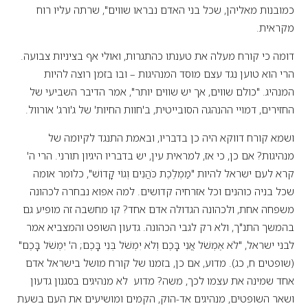
כמובנות מאליהן, שכל בני האדם נבראו שווים", שרתה עליו רוח
מקראית.
דומה כי קורח מעלה את טענתו כהתגרות, ואולי אף בציניות צבועה.
הרי הוא טוען נגד עצם מוסד המנהיגות – ובו בזמן רוצה להיות
המנהיג. "כולם שווים, אך יש שווים יותר", אמר הדיבר השביעי של
החזירים, דמויי ההנהגה הסובייטית, ב'חוות החיות' של ג'ורג' אורוול.
ושמא קורח דווקא היה כן בדבריו, ובאמת התנגד לקיומה של
מנהיגות? אם כן, כי אז, למראית עין, יש בדבריו היגיון תורני. הרי ה'
קרא לעם ישראל להיות "מַמְלֶכֶת כֹּהֲנִים וְגוֹי קָדוֹשׁ", כלומר אומה
שכל בניה כוהנים וכל אזרחיה קדושים. למה אפוא נבחרה לכהונה
משפחה אחת, ולכהונה הגדולה אדם אחד? קו מחשבה זה מופיע גם
בהמשך התנ"ך, ולא רק לגבי הכהונה. גדעון השופט והמצביא אמר
לבני ישראל, "לֹא אֶמְשֹׁל אֲנִי בָּכֶם וְלֹא יִמְשֹׁל בְּנִי בָּכֶם; ה' יִמְשֹׁל בָּכֶם"
(שופטים ח, כג). מדוע, אם כן, בזמנו של קורח מושל בישראל אדם
אחד שמינה את עצמו לכך, משה? מדוע לא מנהיגים בסגנון גדעון
ושאר השופטים, מנהיגים אד-הוק, הקמים ומושיעים את העם בשעת