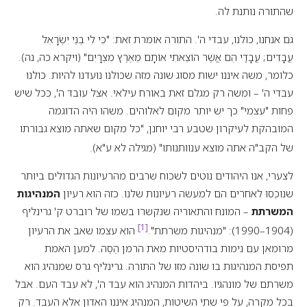
שהתורה נותנת לה.
גם אנחנו, כולנו, עבדי ה'. התורה אומרת זאת: "כִּי לִי בְנֵי יִשְׂרָאֵל
עֲבָדִים; עֲבָדַי הֵם אֲשֶׁר הוֹצֵאתִי אוֹתָם מֵאֶרֶץ מִצְרָיִם" (ויקרא כה, נה).
כלומר, משה איננו ישות מסוג שונה מזה שכולנו נועדנו להיות. כולנו
עבדי ה' – ומשה רק מגלם זאת באורח עילאי. אצל עובד ה', ככל שיש
פחות "עצמי" כך יש יותר מקום לאלוהים. משהו היה הדוגמה
המובהקת לעיקרון שטבע רבי יוחנן, "כל מקום שאתה מוצא גבורתו
של הקב"ה אתה מוצא ענוותנותו" (מגילה לא ע"א).
לצערי, אנו היהודים נוטים לשכוח שרבים מהרעיונות הגדולים ביותר
שנוכְּסוּ לאחרים הם למעשה רעיונות שלנו. כזה הוא רעיון
המנהיגות
המשרתת
– המונח והתאוריה שנקשרו בשמו של רוברט ק' גרינליף
[1]
(1904–1990): "מנהיגות משרתת".
הוא עצמו שאב את הרעיון
מרומאן עם נימות בודהיסטיות מאת הרמן הֶסֶה. למען האמת
תפיסת המנהיגות בו שונה מזו של התורה. גרינליף גרס שמנהיג הוא
משרתם של מונהגיו. ביהדות המנהיג הוא עבד ה', לא עבד העם. אבל
בכל מקרה, על פי שתי השיטות, המנהיג איננו האדון אלא העבד. רק