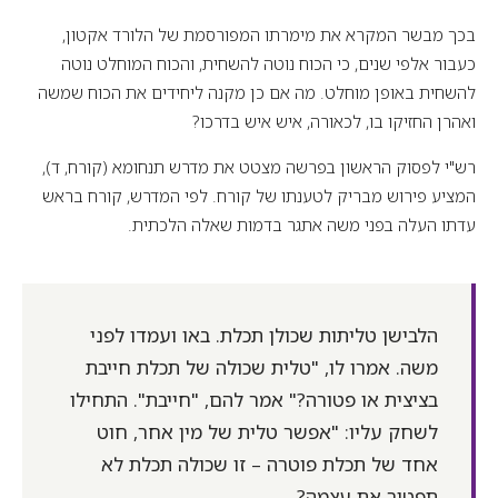
בכך מבשר המקרא את מימרתו המפורסמת של הלורד אקטון,
כעבור אלפי שנים, כי הכוח נוטה להשחית, והכוח המוחלט נוטה
להשחית באופן מוחלט. מה אם כן מקנה ליחידים את הכוח שמשה
ואהרן החזיקו בו, לכאורה, איש איש בדרכו?
רש"י לפסוק הראשון בפרשה מצטט את מדרש תנחומא (קורח, ד),
המציע פירוש מבריק לטענתו של קורח. לפי המדרש, קורח בראש
עדתו העלה בפני משה אתגר בדמות שאלה הלכתית.
הלבישן טליתות שכולן תכלת. באו ועמדו לפני
משה. אמרו לו, "טלית שכולה של תכלת חייבת
בציצית או פטורה?" אמר להם, "חייבת". התחילו
לשחק עליו: "אפשר טלית של מין אחר, חוט
אחד של תכלת פוטרה – זו שכולה תכלת לא
תפטור את עצמה?