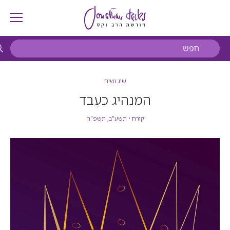
שיג ושיח
המנהיג כעֶבד
קורח
•
תשע"ב
,
תשפ"ה