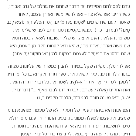
גורם לפסילתם המיידית. זה הדבר שחתם את גורלם של נדב ואביהו,
כשהקריבו אש שלא צוו – ואפילו של משה ואהרן עצמם, לאחר
שאמרו לעם שדרש מים "שִׁמְעוּ נָא הַמֹּרִים, הֲמִן הַסֶּלַע הַזֶּה נוֹצִיא לָכֶם
מָיִם?" (במדבר כ, י) ונענשו בקטיעת מנהיגותם לפני שישלימו את
משימת העלאת העם ארצה. יש שלל תשובות לשאלה במה חטאו
שם משה ואהרן, ואחת מהן, שהיא ודאי לפחות חלק מן האמת, היא
שהם ייחסו את הפעולה לעצמם במקום לה' (ראו חזקוני על אתר).
אפילו המלך, מִשְׂרה שקל במיוחד להבין כמשרה של עליונות, מצווה
בתורה להיות ענו. עליו לשאת איתו ספר תורה ולקרוא בו כל ימי חייו,
"לְמַעַן יִלְמַד לְיִרְאָה אֶת ה' אֱ-לֹהָיו, לִשְׁמֹר אֶת כָּל דִּבְרֵי הַתּוֹרָה הַזֹּאת
וְאֶת הַחֻקִּים הָאֵלֶּה לַעֲשֹׂתָם, לְבִלְתִּי רוּם לְבָבוֹ מֵאֶחָיו..." (דברים יז,
יט-כ, וראו משנה תורה לרמב"ם, הלכות מלכים ב, ו).
המנהיגות היא ביהדות עניין של תפקיד, לא של מעמד. מנהיג איננו מי
שמציב את עצמו למעלה ממונהגיו. בעיני התורה זהו פגם מוסרי ולא
סימן לחשיבות. העדר היררכיה אין פירושו העדר מנהיגות. תזמורת
חייבת מנצח. להצגה נחוץ במאי. לקבוצת כדורסל צריך קפטן.