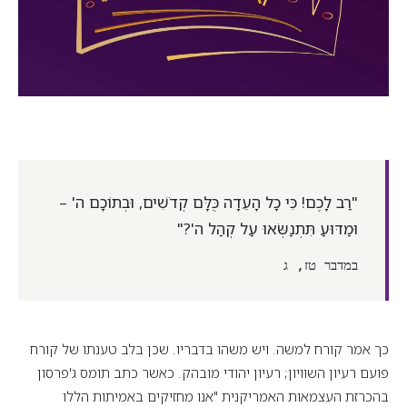
"רַב לָכֶם! כִּי כָל הָעֵדָה כֻּלָּם קְדֹשִׁים, וּבְתוֹכָם ה' –
וּמַדּוּעַ תִּתְנַשְּׂאוּ עַל קְהַל ה'?"
במדבר טז, ג
כך אמר קורח למשה. ויש משהו בדבריו. שכן בלב טענתו של קורח
פועם רעיון השוויון; רעיון יהודי מובהק. כאשר כתב תומס ג'פרסון
בהכרזת העצמאות האמריקנית "אנו מחזיקים באמיתות הללו