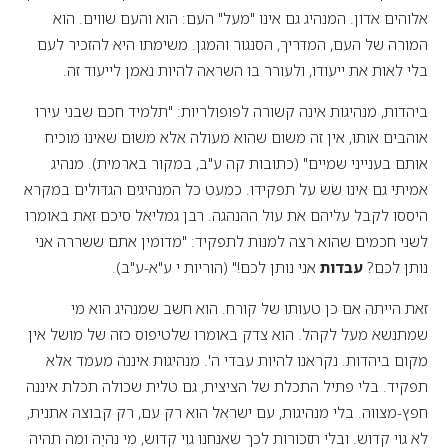
אלוהים אדון. המנהיג גם אינו "מעל" העם: הוא והעם שווים. הוא
המורה של העם, המדריך, הסנגור והמגן. משימתו היא להזכיר לעם
בלי לאות את ייעודו, ולעורר בו השראה להיות נאמן לייעוד זה.
ביהדות, מנהיגות אינה קשורה לפופולריות: "תלמיד חכם שבני עירו
אוהבים אותו, אין זה משום שהוא מעולה אלא משום שאינו מוכיח
אותם בענייני שמיים" (כתובות קה ע"ב, במקור בארמית). מנהיג
אמיתי גם אינו שׂשׂ על תפקידו. כמעט כל המנהיגים הגדולים במקרא
היססו לקבל עליהם את עול ההנהגה. רבן גמליאל סיכם זאת באומרו
לשני חכמים שהוא רצה למנות לתפקיד: "מדומין אתם ששררה אני
נותן לכם?
עבדות
אני נותן לכם!" (הוריות י ע"א-ע"ב).
זאת הייתה אם כן טעותו של קורח. הוא חשב שמנהיג הוא מי
שמתנשא מעל לקהל. הוא צדק באומרו שלטיפוס כזה של מושל אין
מקום ביהדות. נקראנו להיות עבדי ה'. מנהיגות איננה מעמד אלא
תפקיד. בלי פתיל התכלת של הציצית, גם טלית שכולה תכלת איננה
חפץ-מצווה. בלי מנהיגות, עם ישראל הוא רק עם, רק קבוצה אתנית,
לא גוי קדוש. ובלי תזכורות לכך שאנחנו גוי קדוש, מי נהיֶה ומה תהיה