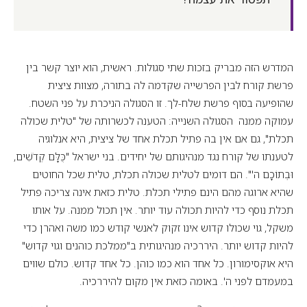
המדרש הזה מבריק בזכות שתי סגולות. ראשית, הוא יוצר קשר בין
פרשת קורח לבין הפרשייה שקדמה לה בתורה, מצוות ציצית
שהופיעה בסוף פרשת שלח-לך. זו הסגולה הניכרת על פני השטח.
עמוקה ממנה הסגולה השנייה: הטענה לכשרותה של "טלית שכולה
תכלת", גם אם אין בה פתיל תכלת אחד של ציצית, היא אנלוגיה
לטענתו של קורח נגד מנהיגותם של יחידים. בני ישראל "כֻּלָּם קְדֹשִׁים,
וּבְתוֹכָם ה'". הם דומים לטלית שכולה תכלת, טלית שכל החוטים
שהיא ארוגה מהם הינם פתילי תכלת. טלית כזאת אינה צריכה פתיל
תכלת נוסף כדי להיות תכולה עוד יותר. אין תכול ממנה. על אותו
משקל, גוי שכולו קדוש אינו זקוק לאנשי קודש כמו משה ואהרן כדי
להיות קדוש יותר. היררכיה מנהיגותית ב"ממלכת כוהנים וגוי קדוש"
היא אוקסימורון. כל אחד הוא כמו כוהן. כל אחד קדוש. כולם שווים
במעמדם לפני ה'. באומה כזאת אין מקום להיררכיה.