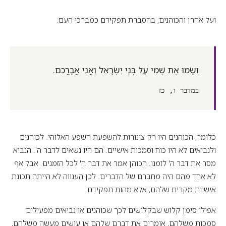
ועל אהרן והכוהנים, בהסברת תפקידם כמברכי העם:
וְשָׂמוּ אֶת שְׁמִי עַל בְּנֵי יִשְׂרָאֵל וַאֲנִי אֲבָרֲכֵם.
במדבר ו, כז
כלומר, הכוהנים היו רק צינורות להשפעת השפע האלוהי. לכוהנים
ולנביאים לא היו כוח וסמכות אישיים. הם היו נשאים לדבר ה'. הנביא
מסר את דבר ה' לזמנו. הכוהן אמר את דבר ה' לכל הזמנים. אבל אף
לא אחד מהם היה מחבּרם של הדברים. לכן הענווה לא הייתה תכונת
אישיות מקרית שלהם, אלא מהות תפקידם.
אפילו סימן קלוש שבקלושים לכך שכוהנים או נביאים מפעילים
סמכות משלהם, אומרים את דברם שלהם או עושים מעשה משלהם,