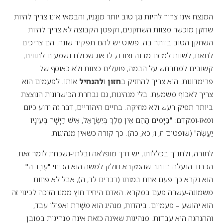
המנצח אינו צריך להיות נגן טוב יותר מנַגָּניו, והבמאי אינו צריך להיות
שחקן מוכשר מצוות השחקנים, וקפטן הקבוצה לא צריך להיות
השחקן הטוב ביותר בה. פשוט יש להם תפקיד שונה. הם צריכים
לתאם, לשַוות לַמיזם מבנה וצורה, לדאוג שכולם נשמעים לתווים,
קשובים למתרחש על הבמה, פועלים כצוות ולא כאוסף של
פרימדונות. הוא צריך להחזיק ב
חזון
ו
להנחיל
אותו. לפעמים הוא
צריך לאכוף משמעת. בלי מנהיגות, גם נבחרת הכישרונות הנוצצת
ביותר תפיק רעש ולא מוזיקה. בחיים היהודיים, דבר זה ידוע כיום
ומאז-ומקדם: "בַּיָּמִים הָהֵם אֵין מֶלֶךְ בְּיִשְׂרָאֵל, אִישׁ הַיָּשָׁר בְּעֵינָיו
יַעֲשֶׂה" (שופטים יז, ו; כא, כה). כך קורה כשאין מנהיגות.
לתורה, ולתנ"ך בכללותו, יש דרך מופלאה ובלתי-נשכחת לומר זאת.
הכבוד הנעלה ביותר שהמקרא חולק למשה הוא הכינוי "עֶבֶד ה'".
הוא נקרא כך פעם אחת במותו (דברים לד, ה), אבל לא פחות
משמונה-עשרה פעם במקרא. האדם היחיד חוץ ממנו הזוכה לכינוי זה
הוא יהושע – פעמיים. ביהדות, מנהיג הוא משָׁרת ואפילו עבד,
וההנהגה היא עבדות. מנהיגות שאינה כזאת אינה מנהיגות במובן