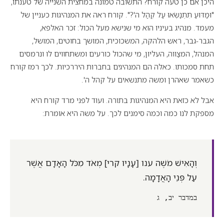
היכן אם כן טעה קורח? התשובה טמונה במחצית השנייה של טענתו,
"וּמַדּוּעַ תִּתְנַשְּׂאוּ עַל קְהַל ה'?". קורח ראה את המנהיגות כעניין של
מעמד. מנהיג בעיניו הוא מי שנישא מעל הכול: זכר האלפא,
הגבר-גבר, ראש הלהקה, המשכוכית, המושך בחוטים, המושל,
המנהל, המצַווה, העליון, מי שהכול כורעים ומשתחווים לו ונרמסים
תחת סמכותו. כאלה הם המנהיגים בחברות היררכיות. לכך רמז קורח
כשאמר שאהרן ומשה מתנשאים על קהל ה'.
אבל לא כזאת היא המנהיגות בתורה. ועוד לפני מרד קורח היא
מספקת לנו כמה וכמה סימנים לכך. על משה היא אומרת:
וְהָאִישׁ מֹשֶׁה ענו [עָנָיו קרי] מְאֹד מִכֹּל הָאָדָם אֲשֶׁר
עַל פְּנֵי הָאֲדָמָה.
במדבר יב, ג