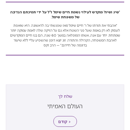
'שיג ושיח' מוקדש לעילוי נשמת חיים שימל ז"ל על ידי תמיכתם הנדיבה
של משפחת שימל.
"אהבתי את תורתו של ר' חיים שימל מאז שפגשתי בה לראשונה. היא שואפת
לעסוק לא רק באמת שעל פני השטח אלא גם על הזיקה שלה לאמת עמוקה יותר
שמתחת. יחד עם אנה, אשתו המופלאה במשך 60 שנה, הם בנו חיים המוקדשים
לאהבת המשפחה, הקהילה והתורה. זוג יוצא דופן שהשפיע עליי ללא שיעור
בדוגמה של חייהם." — הרב זקס
שלח לך
העולם האמיתי
< קודם