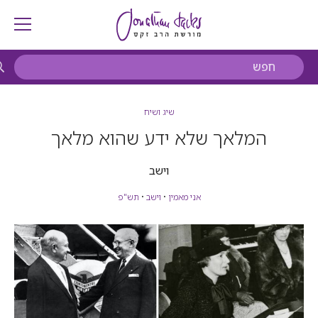
שיג ושיח
המלאך שלא ידע שהוא מלאך
וישב
אני מאמין
•
וישב
•
תש"פ