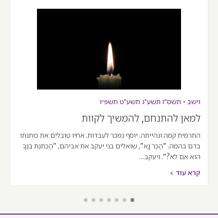
וישב
•
תשס"ז
תשע"ג
תשע"ט
תשפ״ו
למאן להתנחם, להמשיך לקוות
התרמית קמה ונהייתה. יוסף נמכר לעבדות. אחיו טובלים את כותנתו
בדם בהמה. "הַכֶּר נָא", שואלים בני יעקב את אביהם, "הַכְּתֹנֶת בִּנְךָ
הִוא אִם לֹא?". ויעקב…
קרא עוד >