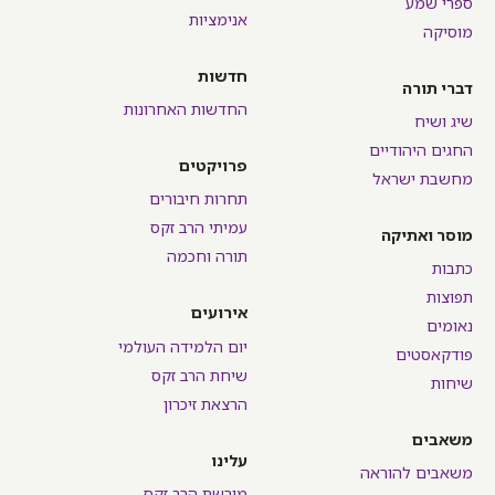
ספרי שמע
אנימציות
מוסיקה
חדשות
דברי תורה
החדשות האחרונות
שיג ושיח
החגים היהודיים
פרויקטים
מחשבת ישראל
תחרות חיבורים
עמיתי הרב זקס
מוסר ואתיקה
תורה וחכמה
כתבות
תפוצות
אירועים
נאומים
יום הלמידה העולמי
פודקאסטים
שיחת הרב זקס
שיחות
הרצאת זיכרון
משאבים
עלינו
משאבים להוראה
מורשת הרב זקס