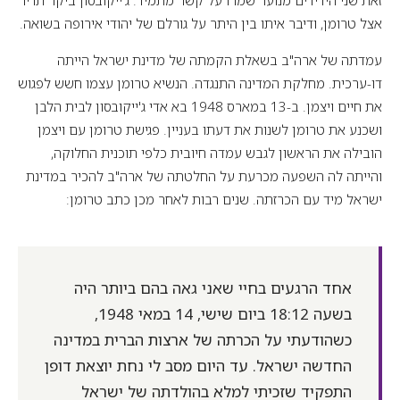
זאת שני הידידים מנוער שמרו על קשר מתמיד. ג'ייקובסון ביקר תדיר
אצל טרומן, ודיבר איתו בין היתר על גורלם של יהודי אירופה בשואה.
עמדתה של ארה"ב בשאלת הקמתה של מדינת ישראל הייתה
דו-ערכית. מחלקת המדינה התנגדה. הנשיא טרומן עצמו חשש לפגוש
את חיים ויצמן. ב-13 במארס 1948 בא אדי ג'ייקובסון לבית הלבן
ושכנע את טרומן לשנות את דעתו בעניין. פגישת טרומן עם ויצמן
הובילה את הראשון לגבש עמדה חיובית כלפי תוכנית החלוקה,
והייתה לה השפעה מכרעת על החלטתה של ארה"ב להכיר במדינת
ישראל מיד עם הכרזתה. שנים רבות לאחר מכן כתב טרומן:
אחד הרגעים בחיי שאני גאה בהם ביותר היה
בשעה 18:12 ביום שישי, 14 במאי 1948,
כשהודעתי על הכרתה של ארצות הברית במדינה
החדשה ישראל. עד היום מסב לי נחת יוצאת דופן
התפקיד שזכיתי למלא בהולדתה של ישראל