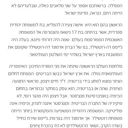
המסילה. ברשותכם אספר על שני מלאכים כאלה, שבלעדיהם לא
הייתה היום, כנראה, מדינת ישראל.
הראשון בהם הוא היא: אישה צעירה להפליא, בת למשפחה יהודית
ספרדית, אשר בהיותה בת 17 נישאה והצטרפה אל המשפחה
האשכנזית המפורסמת בעולם. שמה היה דורותי פינטו; בעלה היה
ג'יימס דה-רוטשילד, בנו של הברון אדמונד דה-רוטשילד שקומם את
המושבות בארץ ישראל בשלהי ימי השלטון העות'מאני.
מלחמת העולם הראשונה שינתה את פני המזרח התיכון: האימפריה
העות'מאנית נפלה. את ארץ ישראל כבשו הבריטים. המפתח לחלום
הציוני נמצא לפתע בידי בריטניה. ד"ר חיים ויצמן, מראשי התנועה
הציונית, שהה אז בבריטניה; הוא עסק במחקר ובהוראה בתחום
הכימיה באוניברסיטת מנצ'סטר. אבל ויצמן היה מהגר רוסי, לא
מיקיריה של החברה הבריטית. ומנצ'סטר איננה לונדון, וכימיה אינה
פוליטיקה. המשפחה היהודית המשפיעה והמקושרת ביותר הייתה
משפחת רוטשילד. אך אדמונד היה בצרפת; ג'יימס שירת כחייל
בשדה הקרב; ושאר הרוטשילדים לא היו בהכרח ציונים.