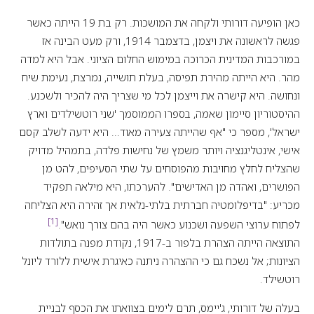
כאן הופיעה דורותי ולקחה את המושכות. רק בת 19 הייתה כאשר
פגשה לראשונה את ויצמן, בדצמבר 1914, ורק מעט הבינה אז
במורכבות המדינית הכרוכה במימוש החלום הציוני. אבל היא למדה
מהר. היא הייתה מהירת תפיסה, בעלת תושייה, נמרצת, נעימת שיח
ונחושה. היא קישרה את וייצמן לכל מי שצריך היה להכיר ולשכנע.
ההיסטוריון סיימון שאמה, בספרו הממוסמך 'שני רוטשילדים וארץ
ישראל', מספר כי "אף שהייתה צעירה מאוד... היא ידעה לשלב קסם
אישי, אינטליגנציה ויותר משמץ של נחישות פלדה, בתמהיל מדויק
שהצליח לחלץ מחויבות מהפוסחים על שתי הסעיפים, להט מן
הפושרים, ואהדה מן האדישים". להערכתו, היא מילאה תפקיד
מכריע: "בדיפלומטיה חברתית בלתי-נלאית אך זהירה היא הצליחה
[1]
לפתוח ערוצי השפעה ושכנוע כאשר היה בהם צורך נואש".
התוצאה הייתה הצהרת בלפור ב-1917, נקודת מפנה בתולדות
הציונות; אל נשכח גם כי ההצהרה ניתנה כאיגרת אישית ללורד ליונל
רוטשילד.
בעלה של דורותי, ג'יימס, תרם לימים בצוואתו את הכסף לבניית