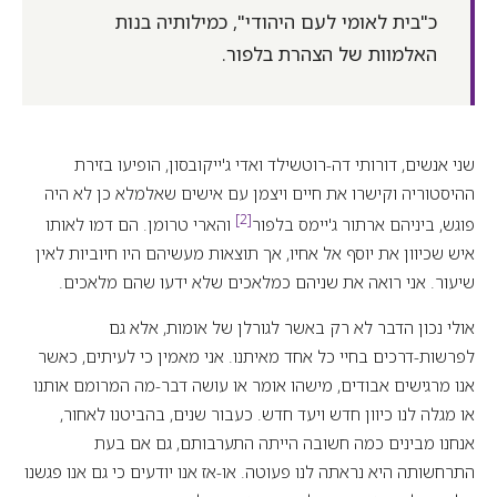
כ"בית לאומי לעם היהודי", כמילותיה בנות
האלמוות של הצהרת בלפור.
שני אנשים, דורותי דה-רוטשילד ואדי ג'ייקובסון, הופיעו בזירת
ההיסטוריה וקישרו את חיים ויצמן עם אישים שאלמלא כן לא היה
[2]
פוגש, ביניהם ארתור ג'יימס בלפור
והארי טרומן. הם דמו לאותו
איש שכיוון את יוסף אל אחיו, אך תוצאות מעשיהם היו חיוביות לאין
שיעור. אני רואה את שניהם כמלאכים שלא ידעו שהם מלאכים.
אולי נכון הדבר לא רק באשר לגורלן של אומות, אלא גם
לפרשות-דרכים בחיי כל אחד מאיתנו. אני מאמין כי לעיתים, כאשר
אנו מרגישים אבודים, מישהו אומר או עושה דבר-מה המרומם אותנו
או מגלה לנו כיוון חדש ויעד חדש. כעבור שנים, בהביטנו לאחור,
אנחנו מבינים כמה חשובה הייתה התערבותם, גם אם בעת
התרחשותה היא נראתה לנו פעוטה. או-אז אנו יודעים כי גם אנו פגשנו