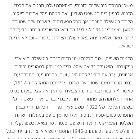
משכן הכנסת בירושלים. דורותי, בצוואתה שלה, תרמה את הכסף
הדרוש לבניין בית המשפט העליון, ואת המיזם ניהל אחיינה ג'ייקוב,
הלורד רוטשילד הנוכחי. אך מכל מפעלותיה, קשרים אלה שטוותה
למען ויצמן בין 1914 ל-1917 הם ודאי החשובים ביותר. בלעדיהם
ייתכן מאוד שלא הייתה באה לעולם הצהרת בלפור – וגם לא מדינת
ישראל.
הדמות השנייה, שונה תכלית שוני מדורותי דה-רוטשילד, היא אדי
ג'ייקובסון. הוא נולד בלואר-איסט-סייד בניו-יורק למהגרים יהודים
אביונים, עבר עם הוריו לקנזס סיטי, ושם, בהיותו נער, התיידד עם
בחור מבוגר ממנו ושמו הארי טרומן. ידידותם התהדקה ב-1917,
כאשר ג'ייקובסון עבר טירונות צבאית וטרומן היה קצין באותו בסיס.
אחרי המלחמה הם פתחו יחד חנות לבגדי גברים, אך זו פשטה רגל
בשפל הכלכלי של 1922. משם ואילך נפרדו דרכיהם. ג'ייקובסון
התפרנס כסוכן-מכירות נוסע, ואילו טרומן טיפס במעלות רשויות
השלטון האמריקני. הוא היה שופט, סנטור, סגן נשיא, וכשפרנקלין ד'
רוזוולט מת בעת כהונתו ב-1945 התמנה לנשיא ארצות הברית. ובכל