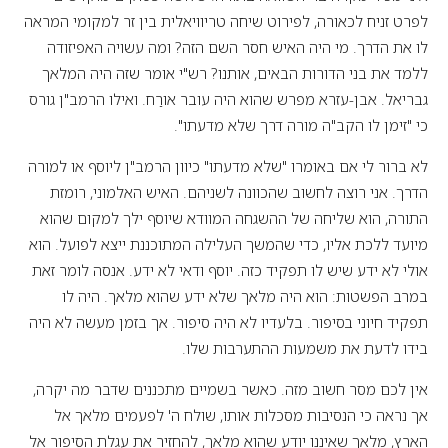
לפרט זניח לכאורה, לפירוט שיחה טריוויאלית בין זר למקומי המראה
לו את הדרך. מי היה האיש חסר השם הזה? ומה עשויה האפיזודה
ללמד את בני הדורות הבאים, אותנו? רש"י אומר שזה היה המלאך
גבריאל. אבן-עזרא מפרש שהוא היה עובר אורַח. ואילו הרמב"ן גורס
כי "זימן לו הקב"ה מורה דרך שלא מדעתו".
לא ברור לי אם באומרו "שלא מדעתו" כיוון הרמב"ן ליוסף או למורה
הדרך. אני רוצה לחשוב שהכוונה לשניהם. האיש האלמוני, רומזת
התורה, הוא שליחה של ההשגחה המוודא שיוסף ילך למקום שהוא
מיועד ללכת אליו, כדי שהמשך העלילה המתוכננת ייצא לפועל. הוא
אולי לא ידע שיש לו תפקיד כזה. יוסף ודאי לא ידע. אנסה לומר זאת
במרב הפשטות: הוא היה מלאך שלא ידע שהוא מלאך. היה לו
תפקיד חיוני בסיפור. בלעדיו לא היה סיפור. אך בזמן מעשה לא היה
בידו לדעת את משמעות ההתערבות שלו.
אין לכם מסר חשוב מזה. כאשר בשמיים מתכננים שדבר מה יקרה,
אך נראה כי הנסיבות מסכלות אותו, שולח ה' לפעמים מלאך אל
הארץ, מלאך שאיננו יודע שהוא מלאך, להחזיר את עגלת הסיפור אל