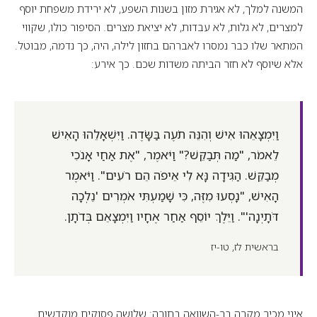
המשנה למלך, לא אגירת מזון בשנות השפע, לא ירידת משפחת יוסף
למצרים, לא גלות, לא עבדות, לא יציאת מצרים. הסיפור כולו, שקווי
המתאר שלו כבר נמסרו לאברהם בחזון לילה, היה, כך נדמה, מבוטל.
אלא שיוסף לא חזר הביתה משדות שכם. כך אירע:
וַיִּמְצָאֵהוּ אִישׁ וְהִנֵּה תֹעֶה בַּשָּׂדֶה. וַיִּשְׁאָלֵהוּ הָאִישׁ
לֵאמֹר, "מַה תְּבַקֵּשׁ?" וַיֹּאמֶר, "אֶת אַחַי אָנֹכִי
מְבַקֵּשׁ. הַגִּידָה נָּא לִי אֵיפֹה הֵם רֹעִים". וַיֹּאמֶר
הָאִישׁ, "נָסְעוּ מִזֶּה, כִּי שָׁמַעְתִּי אֹמְרִים 'נֵלְכָה
דֹּתָיְנָה'". וַיֵּלֶךְ יוֹסֵף אַחַר אֶחָיו וַיִּמְצָאֵם בְּדֹתָן.
בראשית לז, טו-יז
איני מכיר מקרה בר-השוואה בתורה: שלושה פסוקים מוקדשים