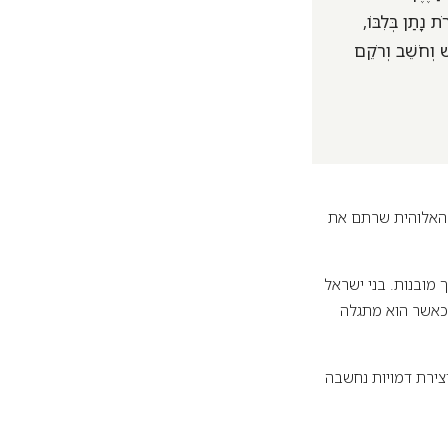
 נָתַן בְּלִבּוֹ,
 וְחֹשֵׁב וְרֹקֵם
ה האלוהית שרתם את
מובנות. בני ישראל
 כאשר הוא מתגלה
התקיים ברוב תרבויות העולם עד סביבות המאה ה-18, יצירת דמויות נחשבה