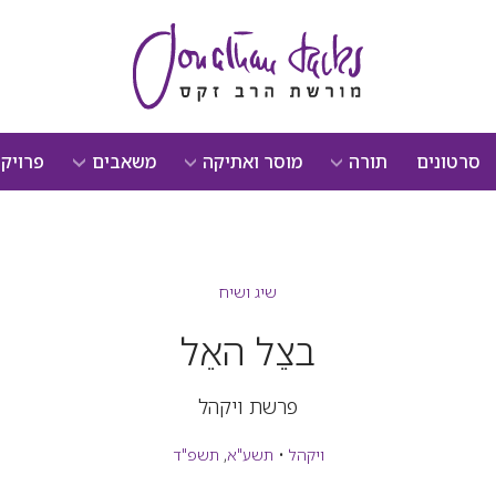
סרטונים
תורה
מוסר ואתיקה
משאבים
פרויק
שיג ושיח
בצֵל האֵל
פרשת ויקהל
ויקהל
•
תשע"א
,
תשפ"ד