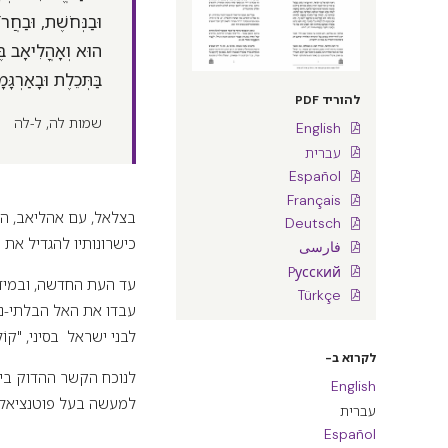
וּבַנְּחֹשֶׁת, וּבַחֲ
הוּא וְאָהֳלִיאָב בֶ
בַּתְּכֵלֶת וּבָאַרְגָ
להוריד PDF
שמות לה, ל-לה
English
עברית
Español
Français
בצלאל, עם אהליאב, הוא
Deutsch
כישרונותיו להגדיל את כ
فارسی
Pусский
עד העת החדשה, ובמידה
Türkçe
עבדו את האל הבלתי-נר
לבני ישראל בסיני, "קוֹל דְּב
לקרוא ב-
לנוכח הקשר ההדוק בין
English
למעשה בעל פוטנציאל א
עברית
Español