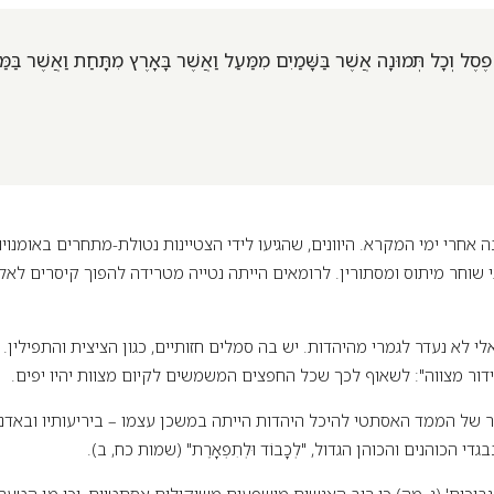
סֶל וְכָל תְּמוּנָה אֲשֶׁר בַּשָּׁמַיִם מִמַּעַל וַאֲשֶׁר בָּאָרֶץ מִתַָּחַת וַאֲשֶׁר בַּמַ
חרי ימי המקרא. היוונים, שהגיעו לידי הצטיינות נטולת-מתחרים באומנויות
 שוחר מיתוס ומסתורין. לרומאים הייתה נטייה מטרידה להפוך קיסרים לאל
לי לא נעדר לגמרי מהיהדות. יש בה סמלים חזותיים, כגון הציצית והתפילין. י
דור מצווה": לשאוף לכך שכל החפצים המשמשים לקיום מצוות יהיו יפים.
 של הממד האסתטי להיכל היהדות הייתה במשכן עצמו – ביריעותיו ובאדניו
י הכוהנים והכוהן הגדול, "לְכָבוֹד וּלְתִפְאָרֶת" (שמות כח, ב).