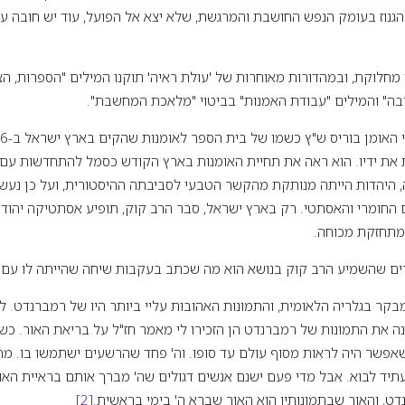
נוז בעומק הנפש החושבת והמרגשת, שלא יצא אל הפועל, עוד יש חובה ע
 מחלוקת, ובמהדורות מאוחרות של 'עולת ראיה' תוקנו המילים "הספרות, הצי
ובה" והמילים "עבודת האמנות" בביטוי "מלאכת המחשבת".
את ידיו. הוא ראה את תחיית האומנות בארץ הקודש כסמל להתחדשות עם 
ה, היהדות הייתה מנותקת מהקשר הטבעי לסביבתה ההיסטורית, ועל כן נעשת
 החומרי והאסתטי. רק בארץ ישראל, סבר הרב קוק, תופיע אסתטיקה יהוד
ומתחזקת מכוחה.
ם שהשמיע הרב קוק בנושא הוא מה שכתב בעקבות שיחה שהייתה לו עם פַּ
מבקר בגלריה הלאומית, והתמונות האהובות עליי ביותר היו של רמברנדט. 
ה את התמונות של רמברנדט הן הזכירו לי מאמר חז"ל על בריאת האור. כש
שאפשר היה לראות מסוף עולם עד סופו. וה' פחד שהרשעים ישתמשו בו. מה
יד לבוא. אבל מדי פעם ישנם אנשים דגולים שה' מברך אותם בראיית האור ה
, והאור שבתמונותיו הוא האור שברא ה' בימי בראשית.
[2]