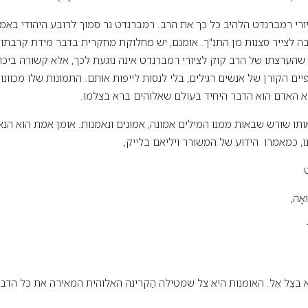
רי רמברנדט הלהיב כל כך את הרב. רמברנדט גר סמוך לרובע היהודי באמס
רבה לצייר סצנות מן התנ"ך. אומנם, יש מחלוקת מחקרית בדבר מידת קרבתו 
ה שהערצתו של הרב קוק לציורי רמברנדט אינה נוגעת לכך, אלא קשורה ביכו
ים הקורן של אנשים רגילים, בלי לנסות לייפות אותם. התמונות שלו מכוונו
א האדם הוא הדבר היחיד בעולם שאלוהים ברא בצלמו.
תו שורש שבאות ממנו המילים אמונה, אמונים ונאמנות. אומן אמת הוא הנא
ו, כמאמרו הידוע של המשורר ויליאם בלייק,
ט
ֹאָהּ,
בצֵל אֵל. האומנות היא צל שמטילה הַקרינה האלוהית המאירה את כל הדבר