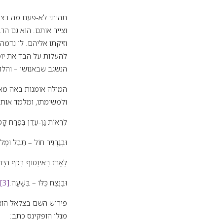
תהיתי לא-פעם מה בציו
וצייר אותם. הוא גם ה
וזיקתו אליהם. לי נדמ
להעלות על הבד את יופי
הנשגב שבאנושי – והלו
המילה אומנות באה מאו
ולמשימתו, ומלמד אותנ
לִרְאוֹת גַּן-עֵדֶן בְּפֶרַח קָ
וּבְגַרְגִּיר חוֹל – תֵּבֵל וּמְלו
לֶאֱחֹז בָּאֵינְסוֹף בְּכַף הַיָּד
וּבַנֶּצַח כֻּלּוֹ – בְּשָׁעָה.
[3]
פירוש השם בצלאל הוא 
מנלי הופקינס כתב: