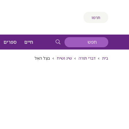
תרמו
חיים
ספרים
בית
>
דברי תורה
>
שיג ושיח
>
בצֵל האֵל