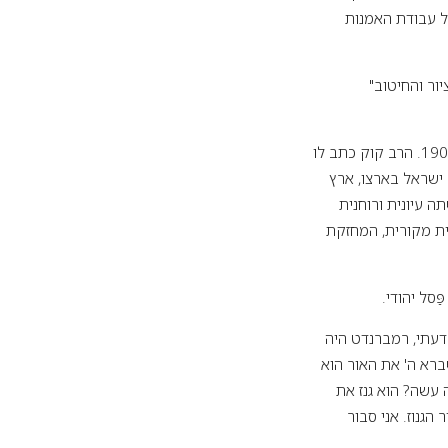
ל עבודת האמנות
ור והחיטוב"
השם בצלאל אומץ בידי האומן בוריס ש"ץ כשמו של בית הספר לאומנות שהקים בארץ ישראל ב-1906. הרב קוק כתב לו
ישראל בארצו, ארץ
ה עיונית ורוחנית
ית מקורית, המחזקת
סל יהודי.
לדעתי, רמברנדט היה
ברא ה' את האור הוא
 עשה? הוא גנז את
גנוז. אני סבור