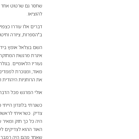
שחסר גם שרטוט אחד הג
להוציאו.
דברים אלו עוררו כצפוי
ב"הספרות, ציורה וחיט
איגרת מרגשת המחזקת 
נעוריו הלאומיים. בגול
מאוד, ומנוכרת לממדים
את הרוחניות היהודית 
אולי המרגש מכל הדברי
כשגרתי בלונדון הייתי 
צדיק. כשראיתי לראשונ
היה כל כך חזק ומאיר 
האור ההוא לצדיקים לעת
שאחד מהם היה רמברנדט