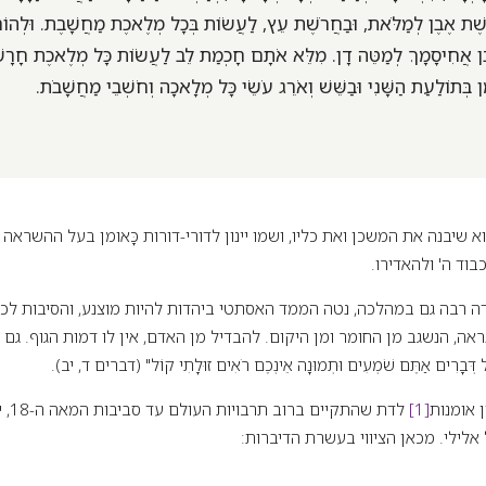
רֹשֶׁת אֶבֶן לְמַלֹּאת, וּבַחֲרֹשֶׁת עֵץ, לַעֲשׂוֹת בְּכָל מְלֶאכֶת מַחֲשָׁבֶת. וּלְהוֹרֹת
ּן אֲחִיסָמָךְ לְמַטֵּה דָן. מִלֵּא אֹתָם חָכְמַת לֵב לַעֲשׂוֹת כָּל מְלֶאכֶת חָרָשׁ
ּמָן בְּתוֹלַעַת הַשָּׁנִי וּבַשֵּׁשׁ וְאֹרֵג עֹשֵׂי כָּל מְלָאכָה וְחֹשְׁבֵי מַחֲשָׁבֹת.
 שיבנה את המשכן ואת כליו, ושמו יינון לדורי-דורות כָּאומן בעל ההשרא
בוד ה' ולהאדירו.
 רבה גם במהלכה, נטה הממד האסתטי ביהדות להיות מוצנע, והסיבות לכך 
אה, הנשגב מן החומר ומן היקום. להבדיל מן האדם, אין לו דמות הגוף. גם
ָרִים אַתֶּם שֹׁמְעִים וּתְמוּנָה אֵינְכֶם רֹאִים זוּלָתִי קוֹל" (דברים ד, יב).
 אומנות
[1]
לדת ש
לילי. מכאן הציווי בעשרת הדיברות: