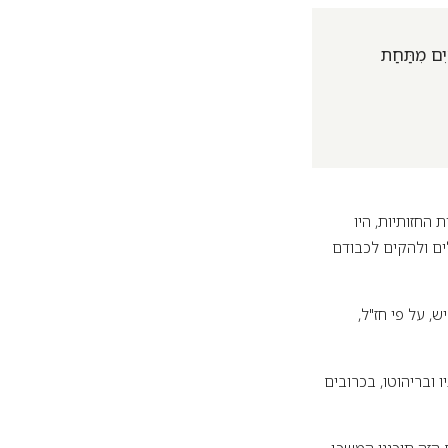
ּיִם מִתַּחַת
 החזותיות, היו
ים ולהקים לכבודם
ש, על פי חז"ל,
 ובריהוטו, בכרובים