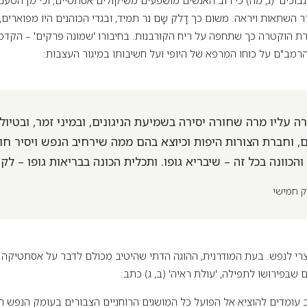
בוכים' (ג, מה) כי רוב האנשים מושפעים משיקולים אסתטיים, וכי מן הטעם
השתאות ויראה. משום כך דָלק שָם נר תמיד, ובגדי הכוהנים היו מפוארים,
ורת הוקטרה כך שתחפה על ריח הקורבנות. בחיבורו 'שמונה פרקים' – הקד
הרמב"ם על כוחו המרפא של היופי ועל חשיבותו במיגור העצבות:
ה עליו מרה שחורה יסירה בשמיעת הניגונים, ובמיני זמר, ובטיול 
ם, וחברת הצורות היפות וכיוצא בהם ממה שירחיב הנפש ויסיר חו
הכוונה בכל זה – שיבריא גופו. ותכלית הכונה בבריאות גופו – לק
ק חמישי
 צרי לנפש. בעת המודרנית, ההוגה הדתי שהיטיב מכולם לדבר על אסתטיקה 
שבפירושו לתפילה, 'עולת ראיה' (ב, ג) כתב:
ב עומדים להוציא אל הפועל כל המושגים הרוחניים הצבורים בעומק הנפש הא