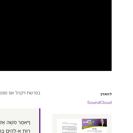
בפרשת ויקהל אנו פוגשי
להאזין
SoundCloud
וַיֹּאמֶר מֹשֶׁה אֶל 
רוּחַ אֱ-לֹהִים בְּחָ