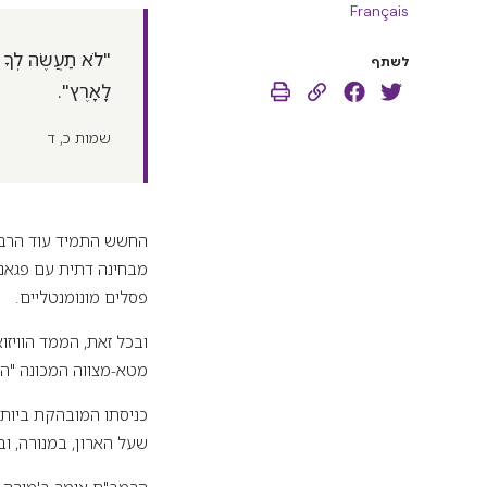
Français
"לֹא תַעֲשֶׂה לְךָ פֶ
לשתף
לָאָרֶץ".
שמות כ, ד
החשש התמיד עוד הרבה א
מבחינה דתית עם פגאני
פסלים מונומנטליים.
ובכל זאת, הממד הוויזוא
מטא-מצווה המכונה "הי
כניסתו המובהקת ביותר
שעל הארון, במנורה, ובבגד