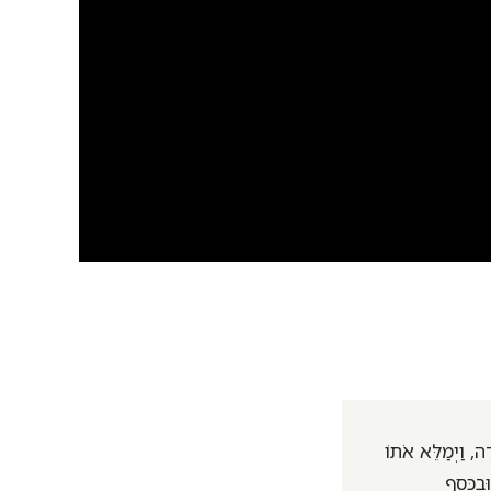
ה, וַיְמַלֵּא אֹתוֹ
בַכֶּסֶף