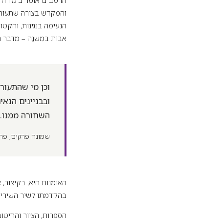
הרמב"ם אומר ב'מורה נ
והמקדש בצורה שתעורר 
הנעימה בנגינות, והקט
אבות במִשנָה – מדבר 
וכן מי שהתעורר
ובבניינים הנאי
השחורה ממנו. ו
שמונה פרקים, פר
האומנות היא, בקיצור,
בהקדמתו לשיר השירים 
הספרות, הציור והחיטו