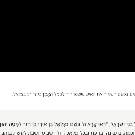
ם בפעם השנייה את האיש ששמו היה לסמל האָמָָָּן ביהדות: בצלאל.
בְּנֵי יִשְׂרָאֵל, "רְאוּ קָרָא ה' בְּשֵׁם בְּצַלְאֵל בֶּן אוּרִי בֶן חוּר לְמַטֵּה יְהוּדָ
כְמָה, בִּתְבוּנָה וּבְדַעַת וּבְכָל מְלָאכָה, וְלַחְשֹׁב מַחַשָׁבֹת לַעֲשֹׂת בַּזָּהָב וּ