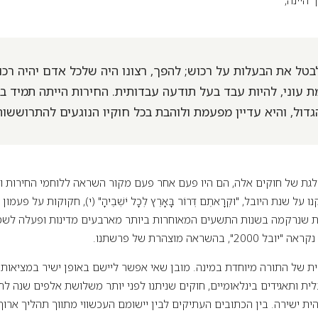
טל את הבעלות על רכוש; להפך, רצונו היה שלכל אדם יהיה רכו
ת עוני, להיות עבד בעל תודעה עבדותית. החירות הייתה תמיד בר
ול, והיא עדיין מפעמת ולוהבת בכל חוקיו הנוגעים להתרוששות
גת של חוקים אלה, הם היו פעם אחר פעם מקור השראה ללוחמי החירות ו
 שנת היובל, "וּקְרָאתֶם דְּרוֹר בָּאָרֶץ לְכָל יֹשְׁבֶיהָ" (י), חקוקות על פעמ
ת שנרקמה בשנות התשעים המאוחרות ביותר מארבעים מדינות ופעלה לשמ
השראה מוצהרת של פרשתנו.
ית ותאגידים בינלאומיים, חוקים שניתנו לפני יותר משלושת אלפים שנה 
ית ישירה. בין הכתובים העתיקים לבין יישומם העכשווי מתווך תהליך ארוך,