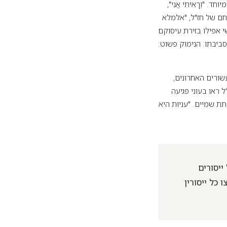
וְרָאִיתִי אֲנִי",
 בניסוחם של חז"ל, "אלמלא
 אפילו בזירת עיסוקם
ביבתו. הנימוק פשוט:
ורים האחרונים,
בזכותה מעוני. חז"ל ראו בעוני פגיעה
 שמיים. "עניוּת היא
ייסורים
כל ייסורין