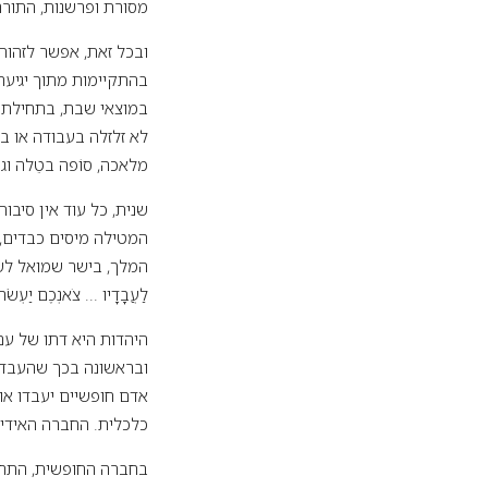
מסורת ופרשנות, התור
ובכל זאת, אפשר לזהות
בהתקיימות מתוך יגיעה ורווח
במוצאי שבת, בתחילתו 
לא זלזלה בעבודה או ב
מלאכה, סוֹפה בטֵלה וגו
שנית, כל עוד אין סיב
המטילה מיסים כבדים, ו
המלך, בישר שמואל לשומעיו, 
לַעֲבָדָיו ... צֹאנְכֶם יַעְשֹ
היהדות היא דתו של עם
ובראשונה בכך שהעבדות
אדם חופשיים יעבדו או
כלכלית. החברה האידיאלית
בחברה החופשית, התחר