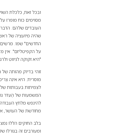
ובכל זאת, כלכלת השוק
העובדים שלהם. הדבר ל
שהיה מיועציה של ראש 
על הקפיטליזם". אין מ
"היא זקוקה לניווט ולרגו
זוהי בדיוק מהותה של
מוסרית. היא אינה צרי
לצמיתות בעבותות של ח
המשמעות של הֶעדר נח
להינפש מלחץ העבודה 
מחודשת של העושר, א
בלב החוקים הללו נמצא ח
ומעורבים זה בגורלו ש