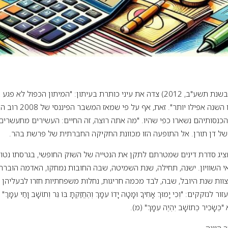
בעודי כותב מאמר זה (בשנת תשע"ב, 2012) צדה את עיני כותרת בעיתון: "המיתון הכפול
בבריטניה: הם התעשרו השנה א
הכנסותיהם נשארו כפי שהיו. "מה אתה רוצה, זה החיים: העשירים מתעשרים,
של דן תורן. אל התופעה הזו מכוונת החקיקה החברתית של פרשת בהר.
יג סדרת דינים שמטרתם לתקן את הנטייה של השוק החופשי, בגרסתו נטולת
השוויון. ישנה, תחילה, שנת השמיטה, שבה החובות נמחקו, האדמה הוּברה 
מצוות שנת היובל, שבה, לבד מכמה חריגות, נחלות משפחתיות חזרו לבעליהן
קים: "וְכִי יָמוּךְ אָחִיךָ וּמָטָה יָדוֹ עִמָּךְ וְהֶחֱזַקְתָּ בּוֹ גֵּר וְתוֹשָׁב וָחַי עִמָ
ׂכִיר כְּתוֹשָׁב יִהְיֶה עִמָּךְ" (מ).
היינה,