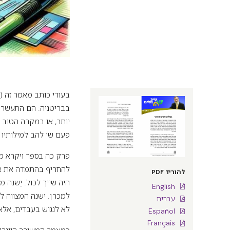
יותר, או במקרה הטוב 
פעם שי להב למילותיו 
פרק כה בספר ויקרא מצ
להחריף בהתמדה את אי 
להוריד PDF
היה שייך לכול. יֶשנה 
English
למכרן. ישנה המצווה לעזור לנזק
עברית
לא לנגוש בעבדים, אלא "כְּשָ
Español
Français
כמאמר המשורר היינריך 