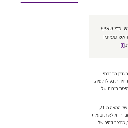
ש, כדי שאיש
אש מעייניו
.
[i]
הצדק החברתי.
ון החירות בפילדלפיה.
יטת חובות של
עמדתה המאקרו-כלכלית של התורה מיוחדת במינה. מובן שאי אפשר ליישם באופן ישיר במציאות של המאה ה-21,
לחברה חקלאית ובעלת
 מורכב וזהיר של