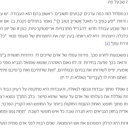
ה שבעל פה.
 במסלול הזה כמה ערכים קבועים חשובים. ראשון בהם הוא העבודה. יש ע
. "יְגִיעַ כַּפֶּיךָ כִּי תֹאכֵל אַשְׁרֶיךָ וְטוֹב לָךְ", נאמר בתהלים (קכח, ב). אנ
של שבוע עבודה חדש. להבדיל מתרבויות אריסטוקרטיות, כגון זו של יוון ה
כלכלה היצרנית. היא לא ראתה בעין יפה את היווצרותו של מעמד פנאי. "כל
ררת עוון".
[ii]
ות משכנעות לחרוג מכך, פירות עמלו של אדם שייכים לו. היהדות חושדת ב"
רואה בכך פגיעה בחירות. זה לוז נאום האזהרה שנשא שמואל הנביא מפני כי
יגייס לשירותו את בניהם ובנותיהם, "וְאֶת שְׂדוֹתֵיכֶם וְאֶת כַּרְמֵיכֶם וְזֵיתֵיכֶם הַ
ׂר וְאַתֶּם תִּהְיוּ לוֹ לַעֲבָדִים" (שמ"א ח, יד-יז).
 שנולד מתוך עבדות ונכסף לגאולה; והעבדות היא מתקפה על רעיון כבוד 
 שוללת את בעלותו של אדם על עושר שהוא מייצר. בלב התנ"ך נמצא רצונ
תו מתוך חופש; ואחת ההגנות החזקות ביותר על החופש הוא הקניין הפרטי,
 בחזון הנביאים היא חברה שבה כל איש חופשי לשֶבת "תַּחַת גַּפְנוֹ וְתַחַת תְּ
ות היא הדלק המפרנס את אש ההמצאה. שנים רבות לפני אדם סמית הועלה