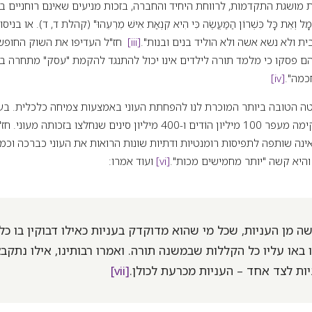
ושגת התקדמות, לרווחת היחיד והחברה, בזכות מניעים שאינם רוחניים במיוחד. "
 וְאֵת כָּל כִּשְׁרוֹן הַמַּעֲשֶׂה כִּי הִיא קִנְאַת אִישׁ מֵרֵעֵהוּ" (קהלת ד, ד). או
ת ולא נשא אשה ולא הוליד בנים ובנות".
[iii]
חז"ל העדיפו את השוק החופשי
 הם פסקו כי מלמד תורה לילדים אינו יכול להתנגד להקמת "עסק" מתחרה בס
כמה".
[iv]
ה הטובה ביותר המוכרת לנו להפחתת העוני באמצעות צמיחה כלכלית. בעש
בתוך שנות דור, היא הקימה מעפר 100 מיליון הוֹדים ו-400 מיליון סינים שנחלצו 
נה שותפה לתפיסות רומנטיות ודתיות שונות הרואות את העוני כברכה וכמתת
היא קשה "יותר מחמישים מכות".
[vi]
ועוד אמרו:
ה מן העניות, שכל מי שהוא מדוקדק בעניות כאילו דבוקין בו כל 
באו עליו כל הקללות שבמשנה תורה. ואמרו רבותינו, אילו נתקבצו 
ות לצד אחד – העניות מכרעת לכולן.
[vii]