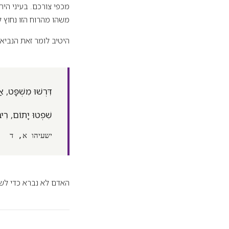
מכפי צורכם. בעיני היה
משהו מהרוח הזו נחוץ 
היטיב לומר זאת הנביא 
דִּרְשׁוּ מִשְׁפָּט, א
שִׁפְטוּ יָתוֹם, רִיב
ישעיהו א, ד
האדם לא נברא כדי לשר