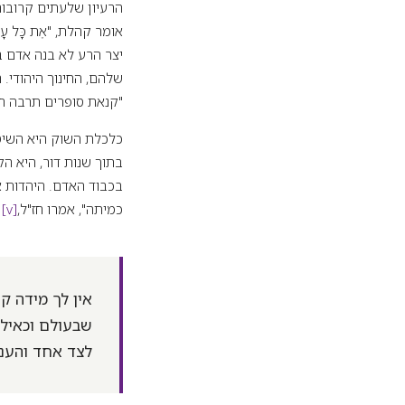
הרעיון שלעתים קרובות מ
אומר קהלת, "אֶת כָּל עָמָל
יצר הרע לא בנה אדם בי
שלהם, החינוך היהודי.
"קנאת סופרים תרבה ח
כלכלת השוק היא השיט
בכבוד האדם. היהדות אי
כמיתה", אמרו חז"ל,
[v]
ו
אין לך מידה קש
שבעולם וכאילו 
לצד אחד והעני