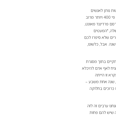
ות נותן לאנשים
מסוימים כוח מופרז על חשבונם של אחרים. בבריטניה כיום אין זה נדיר שמנהלים בכירים מרוויחים פי 400 ויותר מרוב
סם פרדיננד מאונט,
שלה, "המעטים
רשים לא פחות הוא ספרו החדש של הכלכלן הדרום קוריאני הה-ג'ון צ'אנג, "23 דברים שלא סיפרו לכם
ה. אבל, כלשונו,
קיים בתוך מסגרת
הניח לאף אדם להיכלא
רא זו הייתה
, שנה אחת משבע –
כרוכים בחלוקה
נחנו ערבים זה לזה
ה שיש להם פחות