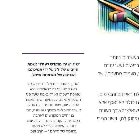
 לא פגע בעשירים ביותר
'שיג ושיח' מוקדש לעילוי נשמת
פילו יותר". זאת, אף על פי שמאז המשבר הפיננסי של 2008 רוב הבריטים נעשו עניים
חיים שימל ז"ל על ידי תמיכתם
 העניים מתענים", שר
הנדיבה של משפחת שימל.
"אהבתי את תורתו של ר' חיים שימל
מאז שפגשתי בה לראשונה. היא
 האיזונים והבלמים,
שואפת לעסוק לא רק באמת שעל פני
השטח אלא גם על הזיקה שלה לאמת
ויבולה לא נאסף אלא
עמוקה יותר שמתחת. יחד עם אנה,
 שנאלצו לאורך השנים
אשתו המופלאה במשך 60 שנה, הם
בנו חיים המוקדשים לאהבת
ּךְ" (פסוק לה). וישנו הציווי
המשפחה, הקהילה והתורה. זוג יוצא
דופן שהשפיע עליי ללא שיעור
בדוגמה של חייהם." — הרב זקס