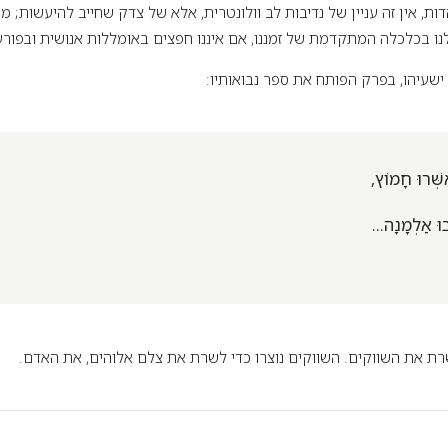
דות, אין זה עניין של נדיבות לב וולונטרית, אלא של צדק שחייב להיעשות; מ
לנו בכלכלה המתקדמת של זמננו, אם איננו חפצים באומללות אנושית ובפור
ישעיהו, בפרק הפותח את ספר נבואותיו:
ַשְּׁרוּ חָמוֹץ,
וּ אַלְמָנָה...
ת את השווקים. השווקים נוצרו כדי לשרת את צלם אלוהים, את האדם.