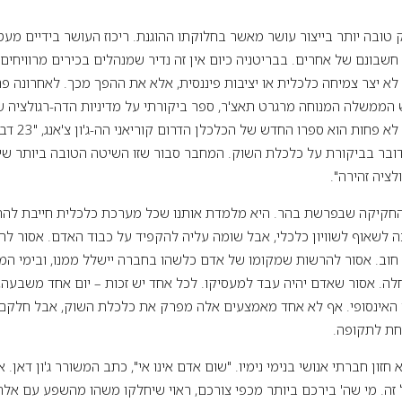
 טובה יותר בייצור עושר מאשר בחלוקתו ההוגנת. ריכוז העושר בידיים מעט
א יצר צמיחה כלכלית או יציבות פיננסית, אלא את ההפך מכך. לאחרונה פר
הממשלה המנוחה מרגרט תאצ'ר, ספר ביקורתי על מדיניות הדה-רגולציה 
החדשים" שמו. מ
דובר בביקורת על כלכלת השוק. המחבר סבור שזו השיטה הטובה ביותר שישנ
לציה זהירה".
 החקיקה שבפרשת בהר. היא מלמדת אותנו שכל מערכת כלכלית חייבת להת
כה לשאוף לשוויון כלכלי, אבל שומה עליה להקפיד על כבוד האדם. אסור ל
וב. אסור להרשות שמקומו של אדם כלשהו בחברה יישלל ממנו, ובימי המק
לה. אסור שאדם יהיה עבד למעסיקו. לכל אחד יש זכות – יום אחד משבעה
האינסופי. אף לא אחד מאמצעים אלה מפרק את כלכלת השוק, אבל חלקם 
חת לתקופה.
זון חברתי אנושי בנימי נימיו. "שום אדם אינו אי", כתב המשורר ג'ון דאן. א
ל זה. מי שה' בירכם ביותר מכפי צורכם, ראוי שיחלקו משהו מהשפע עם אל