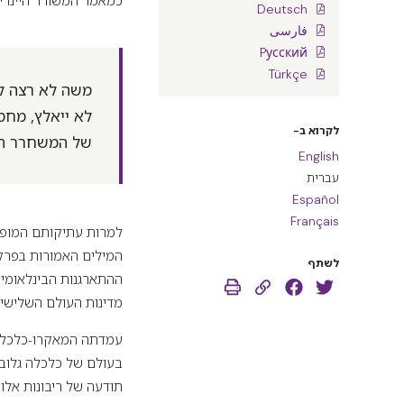
Deutsch
فارسی
Pусский
Türkçe
משה לא רצה לב
לא ייאלץ, מחמ
לקרוא ב-
של המשחרר הגד
English
עברית
Español
Français
למרות עתיקותם המופל
המילים האמורות בפרקנו על
לשתף
ההתארגנות הבינלאומי
מדינות העולם השלישי נקראה "יובל 2000", ב
בעולם של כלכלה גלובל
תודעה של ריבונות אלוה