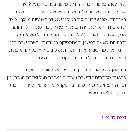
איזה פסוק בסיפור הבריאה חולל מהפך בעולם העתיק? איך
מסבירים המדרש, הרמב"ם ואלברט איינשטיין את בחירתו של ה'
באברהם? מהו עקרון היסוד המוסרי שלמדה האנושות מיוסף? כיצד
תורמים דוד המלך, זכריה הנביא, ארכיאולוג בן המאה ה־19 וחוקר
מדעי המוח מהמאה ה־21 להבנת סוד מנהיגותו של משה? ומה בין
תיבת נוח, מעשה המשכן והמתמטיקה המודרנית? לאחר שנים בהן
הן נקראות מדי שבוע על ידי עשרות אלפים בארץ ובעולם, מובאות
לראשונה דרשותיו של הרב יונתן זקס במהדורה עברית.
ביד אמן קושר הרב זקס בין תורת ישראל לחוכמת המערב, בין
פרשנות מסורתית לדרשנות נועזת, בין אהבת האל ואהבת האדם, בין
דבר ה' הנצחי לאתגרי השעה, בין מקרא ומדרש ופילוסופיה ותרבות
ומדע – מלאכת מחשבת.
דפים לדוגמא