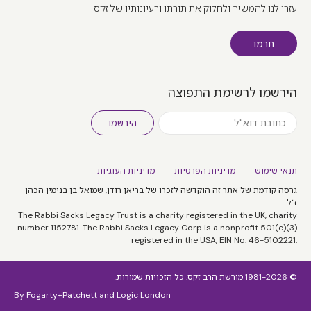
עזרו לנו להמשיך ולחלוק את תורתו ורעיונותיו של זקס
תרמו
הירשמו לרשימת התפוצה
הירשמו
תנאי שימוש
מדיניות הפרטיות
מדיניות העוגיות
גרסה קודמת של אתר זה הוקדשה לזכרו של בריאן רודן, שמואל בן בנימין הכהן
ז"ל.
The Rabbi Sacks Legacy Trust is a charity registered in the UK, charity
number 1152781. The Rabbi Sacks Legacy Corp is a nonprofit 501(c)(3)
registered in the USA, EIN No. 46-5102221.
© 1981-2026 מורשת הרב זקס. כל הזכויות שמורות.
By
Fogarty+Patchett
and
Logic London