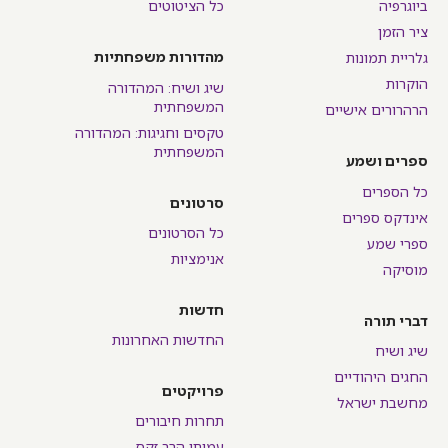
ביוגרפיה
כל הציטוטים
ציר הזמן
מהדורות משפחתיות
גלריית תמונות
הוקרות
שיג ושיח: המהדורה
המשפחתית
הרהרורים אישיים
טקסים וחגיגות: המהדורה
המשפחתית
ספרים ושמע
כל הספרים
סרטונים
אינדקס ספרים
כל הסרטונים
ספרי שמע
אנימציות
מוסיקה
חדשות
דברי תורה
החדשות האחרונות
שיג ושיח
החגים היהודיים
פרויקטים
מחשבת ישראל
תחרות חיבורים
עמיתי הרב זקס