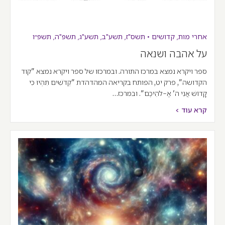
אחרי מות
,
קדושים
•
תשס"ז
,
תשע"ב
,
תשע"ג
,
תשפ"ה
,
תשפ״ו
על אהבה ושנאה
ספר ויקרא נמצא במרכז התורה. ובמרכזו של ספר ויקרא נמצא "קוד
הקדושה", פרק יט, הפותח בקריאה המהדהדת "קְדֹשִׁים תִּהְיוּ כִּי
קָדוֹשׁ אֲנִי ה' אֱ-לֹהֵיכֶם". ובמרכז…
קרא עוד >