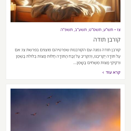
צו
•
תש"ע
,
תשס"ט
,
תשע"ב
,
תשפ"ה
קורבן תודה
קורבן תודה נמנה עם הקורבנות שפרטיהם מוצגים בפרשת צו: אִם
עַל תּוֹדָה יַקְרִיבֶנּוּ, וְהִקְרִיב עַל זֶבַח הַתּוֹדָה חַלּוֹת מַצּוֹת בְּלוּלֹת בַּשֶּׁמֶן
וּרְקִיקֵי מַצּוֹת מְשֻׁחִים בַּשָּׁמֶן…
קרא עוד >