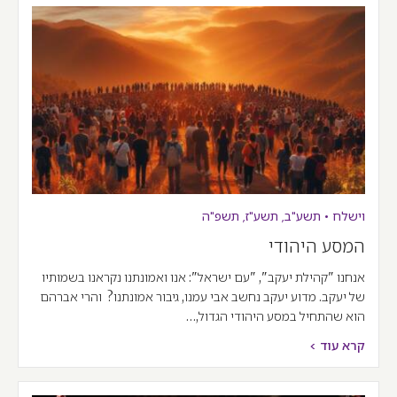
וישלח
•
תשע"ב
,
תשע"ז
,
תשפ"ה
המסע היהודי
אנחנו "קהילת יעקב", "עם ישראל": אנו ואמונתנו נקראנו בשמותיו
של יעקב. מדוע יעקב נחשב אבי עמנו, גיבור אמונתנו? והרי אברהם
הוא שהתחיל במסע היהודי הגדול,…
קרא עוד >