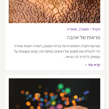
ויקהל
•
תשע"ב
,
תשפ"ה
מראות של אהבה
בפרשת ויקהל, המתארת את בניית המשכן, התורה יוצאת מגדרה
כדי להבליט את מקומן של הנשים במיזם הזה: וַיָּבֹאוּ הָאֲנָשִׁים עַל
הַנָּשִׁים, כֹּל נְדִיב לֵב הֵבִיאוּ…
קרא עוד >