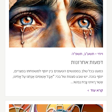
ויחי
•
תשע"ב
,
תשפ"ה
דמעות אחרונות
כמעט בכל שלב במפגשים הטעונים בין יוסף למשפחתו במצרים,
יוסף בוכה. יש שבע סצנות של בכי: "אֲבָל אֲשֵׁמִים אֲנַחְנוּ עַל אָחִינוּ,
אֲשֶׁר רָאִינוּ צָרַת נַפְשׁוֹ…
קרא עוד >