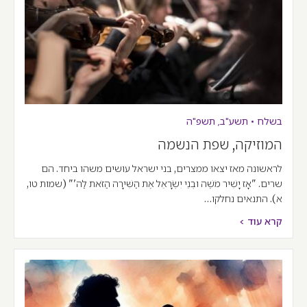
בשלח
•
תשע"ב
,
תשפ"ה
המוזיקה, שפת הנשמה
לראשונה מאז יצאו ממצרים, בני ישראל עושים משהו ביחד. הם
שרים. "אָז יָשִׁיר מֹשֶׁה וּבְנֵי יִשְׂרָאֵל אֶת הַשִּׁירָה הַזֹּאת לַה'" (שמות טו,
א). התנאים נחלקו…
קרא עוד >