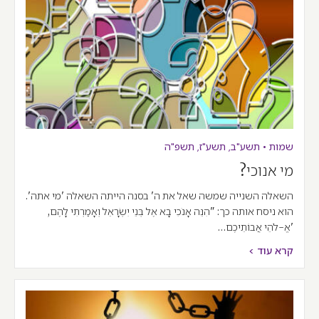
שמות
•
תשע"ב
,
תשע"ז
,
תשפ"ה
מי אנוכי?
השאלה השנייה שמשה שאל את ה' בסנה הייתה השאלה 'מי אתה'.
הוא ניסח אותה כך: "הִנֵּה אָנֹכִי בָא אֶל בְּנֵי יִשְׂרָאֵל וְאָמַרְתִּי לָהֶם,
'אֱ-לֹהֵי אֲבוֹתֵיכֶם…
קרא עוד >