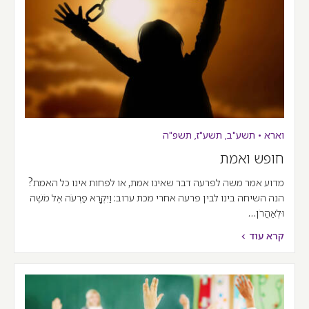
וארא
•
תשע"ב
,
תשע"ז
,
תשפ"ה
חופש ואמת
מדוע אמר משה לפרעה דבר שאינו אמת, או לפחות אינו כל האמת?
הנה השיחה בינו לבין פרעה אחרי מכת ערוב: וַיִּקְרָא פַרְעֹה אֶל מֹשֶׁה
וּלְאַהֲרֹן…
קרא עוד >