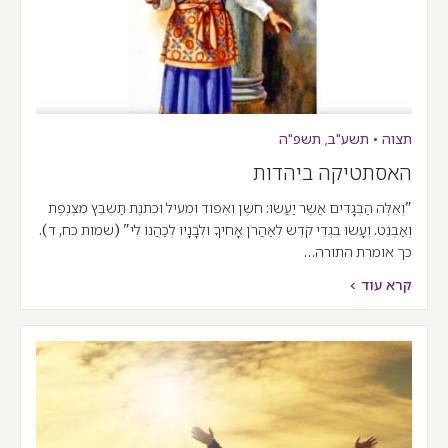
תצוה
•
תשע"ב
,
תשפ"ה
האסתטיקה ביהדות
"וְאֵלֶּה הַבְּגָדִים אֲשֶׁר יַעֲשׂוּ: חֹשֶׁן וְאֵפוֹד וּמְעִיל וּכְתֹנֶת תַּשְׁבֵּץ מִצְנֶפֶת
וְאַבְנֵט. וְעָשׂוּ בִגְדֵי קֹדֶשׁ לְאַהֲרֹן אָחִיךָ וּלְבָנָיו לְכַהֲנוֹ לִי" (שמות כח, ד).
כך אומרת התורה…
קרא עוד >