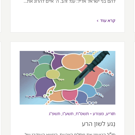
להם בני ישראל אליל: עגל זהב. ה' איים להרוג את…
קרא עוד >
תזריע
,
מצורע
•
תשס"ח
,
תשע"ו
,
תשפ"ג
נֶגע לשון הרע
חז"ל הטעִינו את מחלת הצרעת, הנושא העיקרי של