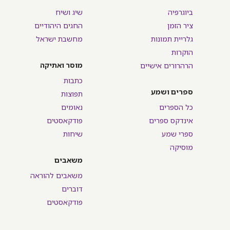
ביוגרפיה
שיג ושיח
ציר הזמן
החגים היהודיים
גלריית תמונות
מחשבת ישראל
הוקרות
מוסר ואתיקה
הרהרורים אישיים
כתבות
ספרים ושמע
תפוצות
כל הספרים
נאומים
אינדקס ספרים
פודקאסטים
ספרי שמע
שיחות
מוסיקה
משאבים
משאבים להוראה
דוברים
פודקאסטים