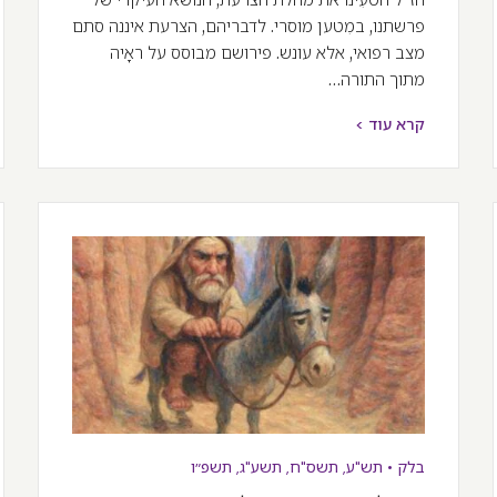
פרשתנו, במִטען מוסרי. לדבריהם, הצרעת איננה סתם
מצב רפואי, אלא עונש. פירושם מבוסס על ראָיה
מתוך התורה…
קרא עוד >
בלק
•
תש"ע
,
תשס"ח
,
תשע"ג
,
תשפ״ו