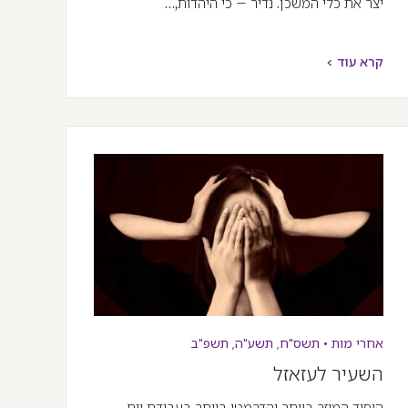
יצר את כלי המשכן. נדיר – כי היהדות,…
קרא עוד >
אחרי מות
•
תשס"ח
,
תשע"ה
,
תשפ"ב
השעיר לעזאזל
היסוד המוזר ביותר והדרמטי ביותר בעבודת יום