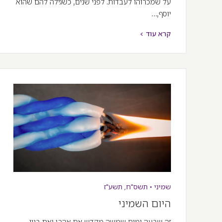
על שמכרוהו לעבדות. לפני שנים, כשגילה להם שהוא
יוסף,…
קרא עוד >
שמיני
•
תשס"ח
,
תשע"ז
היום השמיני
זה שבעה ימים שמשה מקדש את אהרן ואת בניו