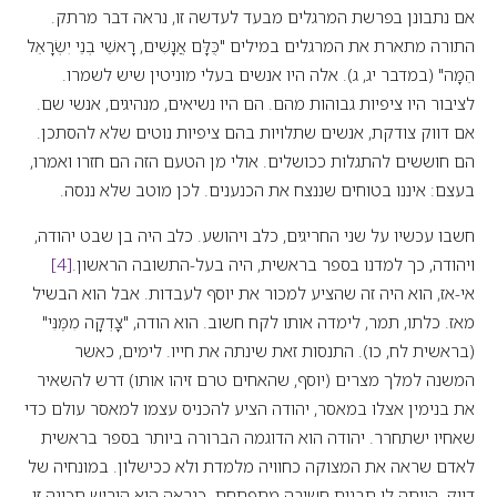
אם נתבונן בפרשת המרגלים מבעד לעדשה זו, נראה דבר מרתק.
התורה מתארת את המרגלים במילים "כֻּלָּם אֲנָשִׁים, רָאשֵׁי בְנֵי יִשְׂרָאֵל
הֵמָּה" (במדבר יג, ג). אלה היו אנשים בעלי מוניטין שיש לשמרו.
לציבור היו ציפיות גבוהות מהם. הם היו נשיאים, מנהיגים, אנשי שם.
אם דווק צודקת, אנשים שתלויות בהם ציפיות נוטים שלא להסתכן.
הם חוששים להתגלות ככושלים. אולי מן הטעם הזה הם חזרו ואמרו,
בעצם: איננו בטוחים שננצח את הכנענים. לכן מוטב שלא ננסה.
חשבו עכשיו על שני החריגים, כלב ויהושע. כלב היה בן שבט יהודה,
ויהודה, כך למדנו בספר בראשית, היה בעל-התשובה הראשון.
[4]
אי-אז, הוא היה זה שהציע למכור את יוסף לעבדות. אבל הוא הבשיל
מאז. כלתו, תמר, לימדה אותו לקח חשוב. הוא הודה, "צָדְקָה מִמֶּנִּי"
(בראשית לח, כו). התנסות זאת שינתה את חייו. לימים, כאשר
המשנה למלך מצרים (יוסף, שהאחים טרם זיהו אותו) דרש להשאיר
את בנימין אצלו במאסר, יהודה הציע להכניס עצמו למאסר עולם כדי
שאחיו ישתחרר. יהודה הוא הדוגמה הברורה ביותר בספר בראשית
לאדם שראה את המצוקה כחוויה מלמדת ולא ככישלון. במונחיה של
דווק, הייתה לו תבנית חשיבה מתפתחת. כנראה הוא הוריש תכונה זו