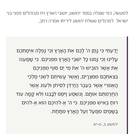
למעשה, כפי שנגלה בספר יהושע, יושבי הארץ היו מבוהלים מפני בני
ישראל. למרגלים ששלח יהושע ליריחו אמרה רחב,
יָדַעְתִּי כִּי נָתַן ה' לָכֶם אֶת הָאָרֶץ וְכִי נָפְלָה אֵימַתְכֶם
עָלֵינוּ וְכִי נָמֹגוּ כָּל יֹשְׁבֵי הָאָרֶץ מִפְּנֵיכֶם. כִּי שָׁמַעְנוּ
אֵת אֲשֶׁר הוֹבִישׁ ה' אֶת מֵי יַם סוּף מִפְּנֵיכֶם
בְּצֵאתְכֶם מִמִּצְרָיִם, וַאֲשֶׁר עֲשִׂיתֶם לִשְׁנֵי מַלְכֵי
הָאֱמֹרִי אֲשֶׁר בְּעֵבֶר הַיַּרְדֵּן לְסִיחֹן וּלְעוֹג אֲשֶׁר
הֶחֱרַמְתֶּם אוֹתָם. וַנִּשְׁמַע וַיִּמַּס לְבָבֵנוּ וְלֹא קָמָה עוֹד
רוּחַ בְּאִישׁ מִפְּנֵיכֶם. כִּי ה' אֱ-לֹהֵיכֶם הוּא אֱ-לֹהִים
בַּשָּׁמַיִם מִמַּעַל וְעַל הָאָרֶץ מִתָּחַת.
יהושע ב, ט-יא