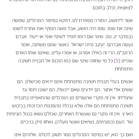
לצאצאיו, וכלב בתוכם.
אשר ליהושע, התורה מספרת לנו, דווקא בסיפור המרגלים, שמשה
שינה את שמו. שמו היה הושע, אבל משה הוסיף אות אחרת לשמו
(במדבר יג, טז). שינוי שם רומז תמיד לשינוי אופי או ייעוד. אברם
נעשה אברהם. יעקב נהיה ישראל. כאשר שמנו משתנה, אומר
הרמב"ם, הרי זה כאילו אמרנו, או אמרו עלינו, שאיננו אותו האדם
שהיינו.
[5]
כל מי שחווה שינוי שם כמו הוכנס אל תבנית חשיבה
מתפתחת.
אנשים בעלי תבנית חשיבה מתפתחת אינם יראים מכישלון. הם
ששים אלי אתגר. הם יודעים שאם ייכשלו, הם ישובו וינסו עד
שיצליחו. אין זה מקרי שהשניים מן המרגלים שהתאפיינו בתבנית
חשיבה מתפתחת הם אלה שלא נבהלו מהסכנות הכרוכות בכיבוש
הארץ. אין זה מקרי גם שעשרת האחרים, שכולם נשאו בנטל הציפיות
של העם (כמנהיגים, נשיאים ואנשי מעלה), נאחזו פיק ברכיים.
ואם כך הוא, יש בסיפור המרגלים מסר חשוב לכולנו. אלוהים אינו