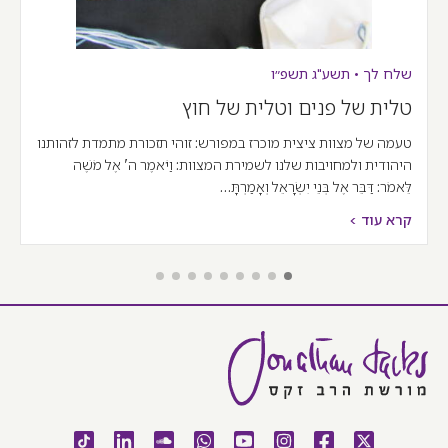
שלח לך
•
תשע"ג
תשפ״ו
טלית של פנים וטלית של חוץ
טעמה של מצוות ציצית מוכרז במפורש: זוהי תזכורת מתמדת לזהותנו
היהודית ולמחויבות שלנו לשמירת המצוות: וַיֹּאמֶר ה' אֶל מֹשֶׁה
לֵּאמֹר: דַּבֵּר אֶל בְּנֵי יִשְׂרָאֵל וְאָמַרְתָּ…
קרא עוד >