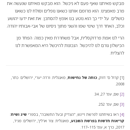
מבקש מאיתנו שאף פעם לא ניכשל. הוא מבקש מאיתנו שנעשה את
מרב מאמצינו. הוא מרומם אותנו כשאנו נופלים וסולח לנו כשאנו
כושלים. על ידי כך הוא נוטע בנו אומץ להסתכן. את זאת ידעו יהושע
וכלב, האחד דרך שינוי שמו והשני מתוך ניסיונו של אבי-אבותיו יהודה.
הרי לנו אמת פרדוקסלית, אבל משחררת מאין כמוה: הפחד מן
הכישלון גורם לנו להיכשל. הנכונות להיכשל היא המאפשרת לנו
להצליח.
[1] קרול ס' דווק,
כוחה של נחישות
, מאנגלית: ורדה יערי, ירושלים: כתר,
2008.
[2]
שם, עמ' 27, 34.
[3]
שם, עמ' 252.
[4]
ראו בשיחתנו לפרשת וייגש, "הצדיק ובעל התשובה", בספרי
שיג ושיח:
קריאות חדשות בפרשת השבוע,
מאנגלית: צור ארליך, ירושלים: מגיד,
2017, כרך א, עמ' 115–117.