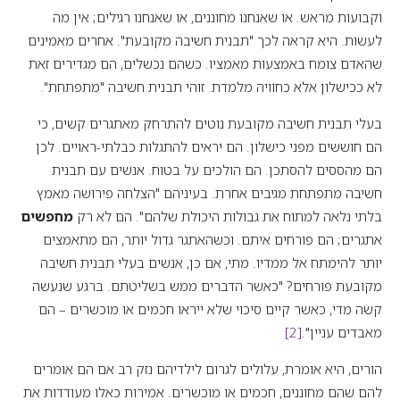
וקבועות מראש. או שאנחנו מחוננים, או שאנחנו רגילים; אין מה
לעשות. היא קראה לכך "תבנית חשיבה מקובעת". אחרים מאמינים
שהאדם צומח באמצעות מאמציו. כשהם נכשלים, הם מגדירים זאת
לא ככישלון אלא כחוויה מלמדת. זוהי תבנית חשיבה "מתפתחת".
בעלי תבנית חשיבה מקובעת נוטים להתרחק מאתגרים קשים, כי
הם חוששים מפני כישלון. הם יראים להתגלות כבלתי-ראויים. לכן
הם מהססים להסתכן. הם הולכים על בטוח. אנשים עם תבנית
חשיבה מתפתחת מגיבים אחרת. בעיניהם "הצלחה פירושה מאמץ
בלתי נלאה למתוח את גבולות היכולת שלהם". הם לא רק
מחפשים
אתגרים; הם פורחים איתם. וכשהאתגר גדול יותר, הם מתאמצים
יותר להימתח אל ממדיו. מתי, אם כן, אנשים בעלי תבנית חשיבה
מקובעת פורחים? "כאשר הדברים ממש בשליטתם. ברגע שנעשה
קשה מדי, כאשר קיים סיכוי שלא ייראו חכמים או מוכשרים – הם
מאבדים עניין".
[2]
הורים, היא אומרת, עלולים לגרום לילדיהם נזק רב אם הם אומרים
להם שהם מחוננים, חכמים או מוכשרים. אמירות כאלו מעודדות את