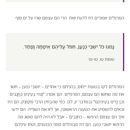
המרגלים אמורים היו לדעת זאת. הרי הם עצמם שרו על ים סוף:
נָמֹגוּ כֹּל יֹשְׁבֵי כְנָעַן, תִּפֹּל עֲלֵיהֶם אֵימָתָה וָפַחַד.
שמות טו, טו-טז
המרגלים לקו בטעות ייחוס, בהניחם כי אחרים – יושבי כנען – חשו
את מה שחשו הם עצמם, המרגלים. הם אמרו, "וַנְּהִי בְעֵינֵינוּ כַּחֲגָבִים
וְכֵן הָיִינוּ בְּעֵינֵיהֶם" (במדבר יג, לג). כפי שהבחין הרבי מקוצק, הם היו
זכאים להשמיע את הטענה הראשונה, אך לא את השנייה. הם ידעו
איך הם עצמם הרגישו – כחגבים – אבל לא היה להם מושג מה
הרגישו יושבי כנען. הם היו מבוהלים מפני הכנענים, וטחו עיניהם