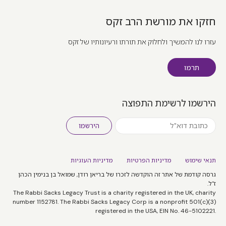
חזקו את מורשת הרב זקס
עזרו לנו להמשיך ולחלוק את תורתו ורעיונותיו של זקס
תרמו
הירשמו לרשימת התפוצה
הירשמו
תנאי שימוש
מדיניות הפרטיות
מדיניות העוגיות
גרסה קודמת של אתר זה הוקדשה לזכרו של בריאן רודן, שמואל בן בנימין הכהן
ז"ל.
The Rabbi Sacks Legacy Trust is a charity registered in the UK, charity
number 1152781. The Rabbi Sacks Legacy Corp is a nonprofit 501(c)(3)
registered in the USA, EIN No. 46-5102221.