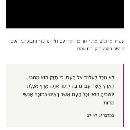
עשרה מרגלים, מתוך תריסר, חזרו עם דו"ח מדכדך ותבוסתני. העם
היושב בארץ חזק. הם אמרו:
לֹא נוּכַל לַעֲלוֹת אֶל הָעָם, כִּי חָזָק הוּא מִמֶּנּוּ...
הָאָרֶץ אֲשֶׁר עָבַרְנוּ בָהּ לָתוּר אֹתָהּ אֶרֶץ אֹכֶלֶת
יוֹשְׁבֶיהָ הִוא, וְכָל הָעָם אֲשֶׁר רָאִינוּ בְתוֹכָהּ אַנְשֵׁי
מִדּוֹת.
במדבר יג, לא-לב