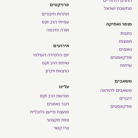
החגים היהודיים
פרויקטים
מחשבת ישראל
תחרות חיבורים
עמיתי הרב זקס
מוסר ואתיקה
תורה וחכמה
כתבות
תפוצות
אירועים
נאומים
יום הלמידה העולמי
פודקאסטים
שיחת הרב זקס
שיחות
הרצאת זיכרון
משאבים
עלינו
משאבים להוראה
מורשת הרב זקס
דוברים
חבר נאמנים
פודקאסטים
מועצת מייעץ גלובלית
צוות מקצועי
צרו קשר