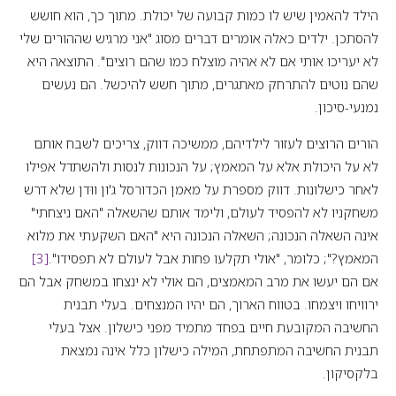
הילד להאמין שיש לו כמות קבועה של יכולת. מתוך כך, הוא חושש
להסתכן. ילדים כאלה אומרים דברים מסוג "אני מרגיש שההורים שלי
לא יעריכו אותי אם לא אהיה מוצלח כמו שהם רוצים". התוצאה היא
שהם נוטים להתרחק מאתגרים, מתוך חשש להיכשל. הם נעשים
נמנעי-סיכון.
הורים הרוצים לעזור לילדיהם, ממשיכה דווק, צריכים לשבח אותם
לא על היכולת אלא על המאמץ; על הנכונות לנסות ולהשתדל אפילו
לאחר כישלונות. דווק מספרת על מאמן הכדורסל ג'ון ווּדן שלא דרש
משחקניו לא להפסיד לעולם, ולימד אותם שהשאלה "האם ניצחתי"
אינה השאלה הנכונה; השאלה הנכונה היא "האם השקעתי את מלוא
המאמץ?"; כלומר, "אולי תקלעו פחות אבל לעולם לא תפסידו".
[3]
אם הם יעשו את מרב המאמצים, הם אולי לא ינצחו במשחק אבל הם
ירוויחו ויצמחו. בטווח הארוך, הם יהיו המנצחים. בעלי תבנית
החשיבה המקובעת חיים בפחד מתמיד מפני כישלון. אצל בעלי
תבנית החשיבה המתפתחת, המילה כישלון כלל אינה נמצאת
בלקסיקון.