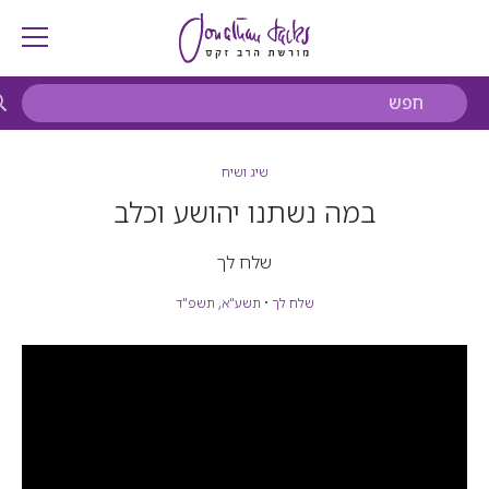
שיג ושיח
במה נשתנו יהושע וכלב
שלח לך
שלח לך
•
תשע"א
,
תשפ"ד