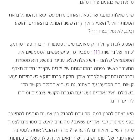
מראות שהכנענים פחדו מהם.
שתי שאלות מתבקשות כאן. האחת: מדוע עשו עשרת המרגלים את
הטעות הזאת? השנייה: איך קרה ששני המרגלים האחרים, יהושע
וכָלב, לא נפלו בפח הזה?
הפסיכולוגית קרול דווֵק מאוניברסיטת סטנפורד חיברה ספר מרתק,
'כוחה של נחישות',
[1]
המסביר מדוע יש אנשים המממשים את
הפוטנציאל שלהם – ויש כאלה שלא. עניינה בנושא, היא מספרת,
התעורר כאשר צפתה בהתנהגותם של ילדים שקיבלו חידות תצרף
והרכבה והתבקשו לפתור אותן. חלקם פרחו דווקא כשהחידות נעשו
קשות. הם הסתערו על האתגר, גם כשהוא התגלה כקשה מדי
בשבילם. ואילו אחרים נעשו עם הגברת הקושי עצבניים ומיהרו
להרים ידיים.
היא רצתה להבין למה. מה גורם להבדל בין אנשים הנהנים להתייצב
בפני ניסיונות, לבין אחרים שאינם? מה גורם לאנשים מסוימים לצמוח
מתוך קשיים, ולאחרים להתערער? מחקרה הוביל אותה למסקנה
שזהו עניין של דפוס חשיבה. יש הרואים את היכולות שלהם כנתונות