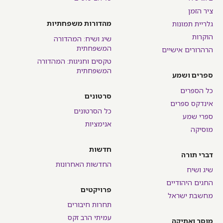
ציר הזמן
מהדורות משפחתיות
גלריית תמונות
הוקרות
שיג ושיח: המהדורה
המשפחתית
הרהרורים אישיים
טקסים וחגיגות: המהדורה
המשפחתית
ספרים ושמע
כל הספרים
סרטונים
אינדקס ספרים
כל הסרטונים
ספרי שמע
אנימציות
מוסיקה
חדשות
דברי תורה
החדשות האחרונות
שיג ושיח
החגים היהודיים
פרויקטים
מחשבת ישראל
תחרות חיבורים
עמיתי הרב זקס
מוסר ואתיקה