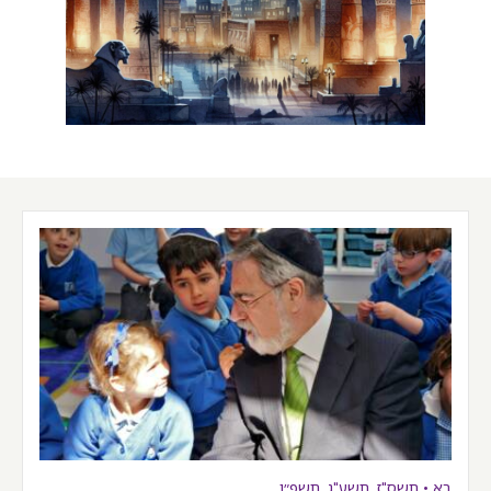
בא
•
תשס"ז
,
תשע"ג
,
תשפ״ו