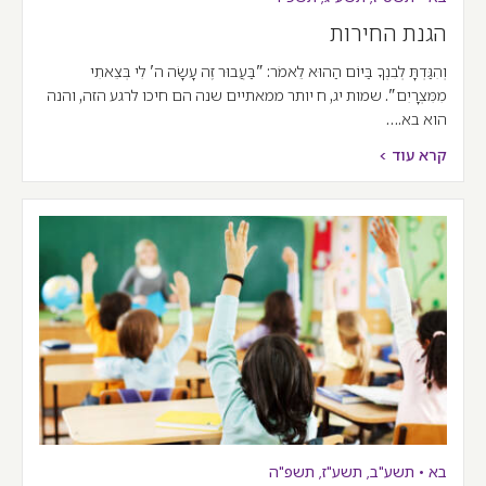
הגנת החירות
וְהִגַּדְתָּ לְבִנְךָ בַּיּוֹם הַהוּא לֵאמֹר: "בַּעֲבוּר זֶה עָשָׂה ה' לִי בְּצֵאתִי
מִמִּצְרָיִם". שמות יג, ח יותר ממאתיים שנה הם חיכו לרגע הזה, והנה
הוא בא.…
קרא עוד >
בא
•
תשע"ב
,
תשע"ז
,
תשפ"ה