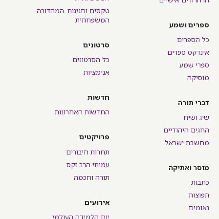
טקסים וחגיגות: המהדורה
המשפחתית
ספרים ושמע
כל הספרים
סרטונים
אינדקס ספרים
כל הסרטונים
ספרי שמע
אנימציות
מוסיקה
חדשות
דברי תורה
החדשות האחרונות
שיג ושיח
החגים היהודיים
פרויקטים
מחשבת ישראל
תחרות חיבורים
עמיתי הרב זקס
מוסר ואתיקה
תורה וחכמה
כתבות
תפוצות
אירועים
נאומים
יום הלמידה העולמי