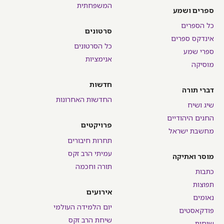
המשפחתית
ספרים ושמע
כל הספרים
סרטונים
אינדקס ספרים
כל הסרטונים
ספרי שמע
אנימציות
מוסיקה
חדשות
דברי תורה
החדשות האחרונות
שיג ושיח
החגים היהודיים
פרויקטים
מחשבת ישראל
תחרות חיבורים
עמיתי הרב זקס
מוסר ואתיקה
תורה וחכמה
כתבות
תפוצות
אירועים
נאומים
יום הלמידה העולמי
פודקאסטים
שיחת הרב זקס
שיחות