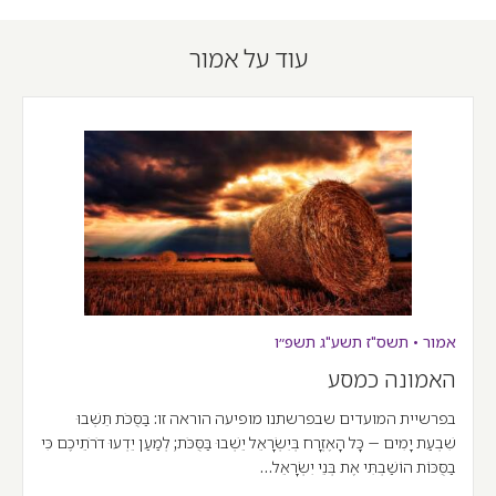
עוד על אמור
אמור
•
תשס"ז
תשע"ג
תשפ״ו
האמונה כמסע
בפרשיית המועדים שבפרשתנו מופיעה הוראה זו: בַּסֻּכֹּת תֵּשְׁבוּ
שִׁבְעַת יָמִים – כָּל הָאֶזְרָח בְּיִשְׂרָאֵל יֵשְׁבוּ בַּסֻּכֹּת; לְמַעַן יֵדְעוּ דֹרֹתֵיכֶם כִּי
בַסֻּכּוֹת הוֹשַׁבְתִּי אֶת בְּנֵי יִשְׂרָאֵל…