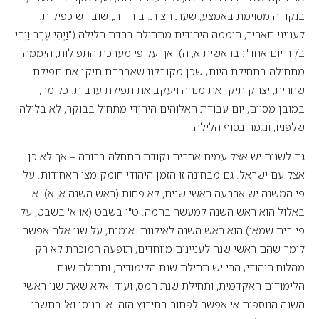
בנקודה מסוימת באמצע, שעת חצות. ביהדות, שוב, יש כפילות.
לענייני תאריך, היממה היהודית מתחילה ברדת הלילה ("וַיְהִי עֶרֶב וַיְהִי
בֹקֶר יוֹם אֶחָד": בראשית א, ה). אך על פי מערכת התפילות, היממה
מתחילה בתחילת היום; שכן מקובלנו שאברהם תיקן את תפילת
שחרית, יצחק תיקן את מנחה ויעקב את תפילת ערבית. כלומר,
במובן מסוים, יום עבודת האלוהים היהודי מתחיל בבוקר, לא בלילה
שלפניו, ונגמר בסוף הלילה.
גם לשנים יש אצל עמים אחרים נקודת התחלה ברורה – אך לא כן
אצל עם ישראל. גם מבחינה זו הזמן היהודי חומק מצו האחידות. על
פי המשנה יש ארבעה ראשי שנים, לא פחות (ראש השנה א, א). א'
באלול הוא ראש השנה למעשר בהמה. ט"ו בשבט (או א' בשבט, על
פי בית שמאי) הוא ראש השנה לאילנות. אומנם, על שני אלה אפשר
לומר שהם ראשי שנה לעניינים מיוחדים, תופעה המוכרת לא רק
מהלוח היהודי; הרי יש תחילת שנת הלימודים, ותחילת שנת
הלימודים האקדמית, ותחילת שנת המס, ועוד. אלא שאת שני ראשי
השנה הנוספים אי אפשר לפתור בתירוץ הזה. א' בניסן וא' בתשרי