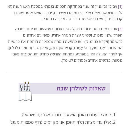
[1]
אם כי גם עניין זה שנוי במחלוקת חכמים. בגמרא במסכת ראש השנה (יא
ע"ב; מצוטטת אצל רש"י בפירושו לבראשית ח, יג) ר' יהושע אומר שהדבר
קרה בניסן, ואילו ר' אליעזר סבור שהוא קרה בתשרי.
[2]
עוד נרמזת השתייכותו הכפולה של סוכות באמצעות חריגוּת במבנה
הפרק שלנו. סוכות, ושמיני עצרת הנגרר אחריו, מופיעים אחרונים
ברשימה (ויקרא כג, לג-לו), ואז מופיעה נוסחה שלכאורה חותמת את פרשיית
המועדות: "אֵלֶּה מוֹעֲדֵי ה' אֲשֶׁר תִּקְרְאוּ אֹתָם מִקְרָאֵי קֹדֶשׁ..." (פסוקים לז-לח);
אך לאחר הנעילה הזו, במפתיע, נפתחת הפרשה מחדש וחג הסוכות פעם
נוספת, בדגשים אחרים (פסוקים לט-מד).
למה לדעתכם הזמן הוא ערך מרכזי אצל עם ישראל?
אילו עוד מצוות תלויות-זמן אנו מקיימים (חוץ ממצוות מעגל