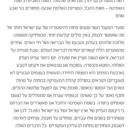
לשני המעגלים גם יחד); וגם שנים שלמות: השנה השביעית, שנת
השמיטה – ושנת היובל, המציינת השלמת שבעה מחזורים בני שבע
שנים.
מועדי המעגל השני נוגעים פחות להיסטוריה של עם ישראל ויותר אל
מה שאפשר לכנות, באין מילים קולעות יותר, מטפיזיקה ומשפט;
מלוכת אלוהים בעולם, וטבעם של הבריאה ושל חיי האדם. אחדים
מהמועדים הללו קשורים ישירות לבריאת העולם: שבת מעידה על
הבריאה, וראש השנה מציין את מועדה. יום כיפור עניינו הצדק
האלוהי, החטא והכפרה. בסוכות אנו מבטאים את זיקתנו לטבע
(ארבעת המינים היא המצווה היחידה הנעשית בעצמים טבעיים לא
מעובָּדים) וקוראים במגילת קהלת המעמיקה בהגיגיה על מהות
האדם ועל המוסר (כאמור, סוכות שייך גם למעגל שלושת הרגלים,
ותכף נאמר על כך משהו). ובשמיני עצרת אנו מתפללים על הגשם
ושמחים בתורה. בשנות השמיטה והיובל אנו מאשררים את הכרתנו
כי ריבונם העליון של ארץ ישראל ושל בני ישראל הוא ה'. לכן אנו
משחררים בשנים אלו עבדים, מוחלים על חובות, מניחים לאדמה
לשבות, ומחזירים נחלות לבעליהן המקוריים. כל הדברים האלה