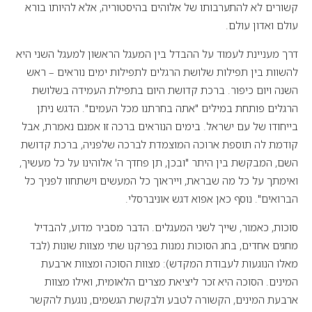
קשורים לא להתערבותו של אלוהים בהיסטוריה, אלא להיותו בורא
עולם ואדון עולם.
דרך מעניינת לעמוד על ההבדל בין המעגל הראשון למעגל השני היא
להשוות בין תפילות שלושת הרגלים לתפילות ימים נוראים – ראש
השנה ויום כיפור. ברכת קדושת היום בתפילת העמידה בשלושת
הרגלים פותחת במילים "אתה בחרתנו מכל העמים". הדגש ניתן
בייחודו של עם ישראל. בימים הנוראים ברכה זו אמנם נאמרת, אבל
קודמת לה תוספת ארוכה המוצמדת לברכה שלפניה, ברכת קדושת
השם, המבקשת בין היתר "ובכן, תן פחדך ה' אלוהינו על כל מעשיך,
ואימתך על כל מה שבראת, וייראוך כל המעשים וישתחוו לפניך כל
הברואים". נוסף כאן אפוא דגש אוניברסלי.
סוכות, כאמור, שייך לשני המעגלים. הדבר מסביר מדוע, להבדיל
מחגים אחדים, בחג הסוכות נמנות בפרקנו שתי מצוות שונות (לבד
מאלו הנוגעות לעבודת המקדש): מצוות הסוכה ומצוות ארבעת
המינים. הסוכה היא זכר ליציאת מצרים הלאומית, ואילו מצוות
ארבעת המינים, הקשורה לטבע ולבקשת הגשמים, נוגעת להקשר