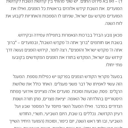
ד) – ואז בא פירוט החגים. יש שוני מהותי בין קדושת השבת לקדושת
המועדים. את השבת קידש אלוהים בראשית כל הזמנים; ואילו את
המועדים מקדש עם ישראל, שניתנו לו הסמכות והאחריות לקבוע את
לוח השנה.
מכאן נובע הבדל בברכות הנאמרות בתפילת עמידה ובקידוש.
בשבת אנו חותמים "ברוך אתה ה' מקַדֵש השבת", ובמועדים – "ברוך
אתה ה' מקדֵש ישראל והזמנים"; רצה לומר, קידוש הזמנים נעשה דרך
קידוש עם ישראל, המקדש בתורו את הזמנים המקודשים בקובעו
מתי יחולו.
במעגל מקראֵי הקודש הנמנים בפרקנו יש כפילות נוספת. המעגל
הזה עשוי לאמיתו של דבר משני מעגלים. האחד כולל את שלושת
הרגָלים: פסח, שבועות וסוכות. מועדים אלה מציינים אירועי מַפתח
היסטוריים בהולדתה של האומה: יציאת מצרים, מתן תורה ושנות
הנדודים במדבר. ואילו המעגל השני מיוסד על המספר שבע ועל
רעיון הקדושה. נכללים בו שבת, היום השביעי; תשרי, החודש
השביעי, ובו חגי ראש השנה, יום כיפור, וסוכות (המועד היחיד השייך