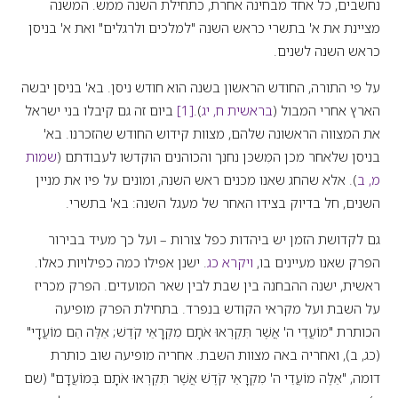
נחשבים, כל אחד מבחינה אחרת, כתחילת השנה ממש. המשנה
מציינת את א' בתשרי כראש השנה "למלכים ולרגלים" ואת א' בניסן
כראש השנה לשנים.
על פי התורה, החודש הראשון בשנה הוא חודש ניסן. בא' בניסן יבשה
הארץ אחרי המבול (
בראשית ח, יג
).
[1]
ביום זה גם קיבלו בני ישראל
את המצווה הראשונה שלהם, מצוות קידוש החודש שהזכרנו. בא'
בניסן שלאחר מכן המִשכּן נחנך והכוהנים הוקדשו לעבודתם (
שמות
מ, ב
). אלא שהחג שאנו מכנים ראש השנה, ומונים על פיו את מניין
השנים, חל בדיוק בצידו האחר של מעגל השנה: בא' בתשרי.
גם לקדושת הזמן יש ביהדות כפל צורות – ועל כך מעיד בבירור
הפרק שאנו מעיינים בו,
ויקרא כג
. ישנן אפילו כמה כפילויות כאלו.
ראשית, ישנה ההבחנה בין שבת לבין שאר המועדים. הפרק מכריז
על השבת ועל מקראי הקודש בנפרד. בתחילת הפרק מופיעה
הכותרת "מוֹעֲדֵי ה' אֲשֶׁר תִּקְרְאוּ אֹתָם מִקְרָאֵי קֹדֶשׁ; אֵלֶּה הֵם מוֹעֲדָי"
(כג, ב), ואחריה באה מצוות השבת. אחריה מופיעה שוב כותרת
דומה, "אֵלֶּה מוֹעֲדֵי ה' מִקְרָאֵי קֹדֶשׁ אֲשֶׁר תִּקְרְאוּ אֹתָם בְּמוֹעֲדָם" (שם