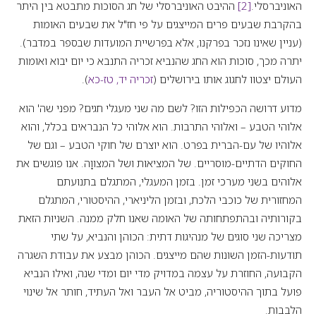
האוניברסלי.
[2]
ההיבט האוניברסלי של חג הסוכות מתבטא בין היתר
בהקרבת שבעים פרים המייצגים על פי חז"ל את שבעים האומות
(עניין שאינו נזכר בפרקנו, אלא בפרשיית המועדות שבספר במדבר).
יתרה מכך, סוכות הוא החג שהנביא זכריה התנבא כי יום יבוא ואומות
העולם יצטוו לחגוג אותו בירושלים (
זכריה יד, טז-כא
).
מדוע דרושה הכפילות הזו? לשם מה שני מעגלי חגים? מפני שה' הוא
אלוהי הטבע – ואלוהי התרבות. הוא אלוהי כל הנבראים בכלל, והוא
אלוהיו של עם-הברית בפרט. הוא יוצרם של חוקי הטבע – וגם של
החוקים הדתיים-מוסריים. של המציאות ושל המצווָה. אנו פוגשים את
אלוהים בשני מערכי זמן. בזמן המעגלי, המתגלם בתנועתם
המחזורית של כוכבי הלכת, ובזמן הליניארי, ההיסטורי, המתגלם
בקורותיה ובהתפתחותה של האומה שאנו חלק ממנה. השניוּת הזאת
מצריכה שני סוגים של מנהיגות דתית: הכוהן והנביא, על שתי
תודעות-הזמן השונות שהם מייצגים. הכוהן מבצע את עבודת השגרה
הקבועה, החוזרת על עצמה במדויק מדי יום ומדי שנה, ואילו הנביא
פועל בתוך ההיסטוריה, מביט אל העבר ואל העתיד, חותר אל שינוי
הלבבות.