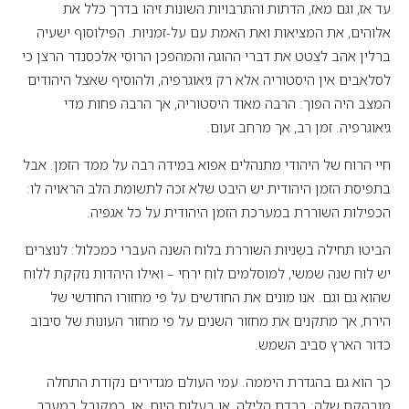
עד אז, וגם מאז, הדתות והתרבויות השונות זיהו בדרך כלל את
אלוהים, את המציאות ואת האמת עם על-זמניות. הפילוסוף ישעיה
ברלין אהב לצטט את דברי ההוגה והמהפכן הרוסי אלכסנדר הרצן כי
לסלאבים אין היסטוריה אלא רק גיאוגרפיה, ולהוסיף שאצל היהודים
המצב היה הפוך: הרבה מאוד היסטוריה, אך הרבה פחות מדי
גיאוגרפיה. זמן רב, אך מרחב זעום.
חיי הרוח של היהודי מתנהלים אפוא במידה רבה על ממד הזמן. אבל
בתפיסת הזמן היהודית יש היבט שלא זכה לתשומת הלב הראויה לו:
הכפילות השוררת במערכת הזמן היהודית על כל אגפיה.
הביטו תחילה בשְניוּת השוררת בלוח השנה העברי כמכלול: לנוצרים
יש לוח שנה שמשי, למוסלמים לוח ירחי – ואילו היהדות נזקקת ללוח
שהוא גם וגם. אנו מונים את החודשים על פי מחזורו החודשי של
הירח, אך מתקנים את מחזור השנים על פי מחזור העונות של סיבוב
כדור הארץ סביב השמש.
כך הוא גם בהגדרת היממה. עמי העולם מגדירים נקודת התחלה
מובהקת שלה: ברדת הלילה, או בעלות היום, או, כמקובל במערב,